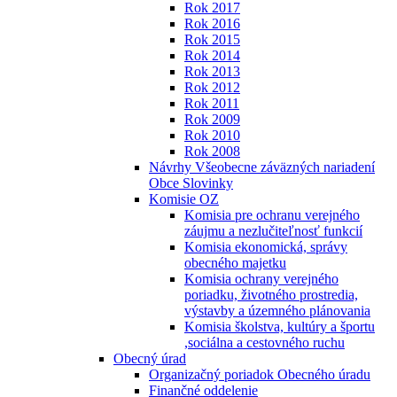
Rok 2017
Rok 2016
Rok 2015
Rok 2014
Rok 2013
Rok 2012
Rok 2011
Rok 2009
Rok 2010
Rok 2008
Návrhy Všeobecne záväzných nariadení
Obce Slovinky
Komisie OZ
Komisia pre ochranu verejného
záujmu a nezlučiteľnosť funkcií
Komisia ekonomická, správy
obecného majetku
Komisia ochrany verejného
poriadku, životného prostredia,
výstavby a územného plánovania
Komisia školstva, kultúry a športu
,sociálna a cestovného ruchu
Obecný úrad
Organizačný poriadok Obecného úradu
Finančné oddelenie