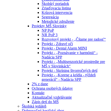
Školský poriadok
Zriaďovacia listina
Krízová intervencia
Segregácia
Metodické združenie
Projekty MŠ Slovinky
NP PoP
NR PoP 3
Rozvojový projekt - „Čítame pre radosť“
Projekt - Zdravé oči
Projekt - Dental Alarm MINI
Projekt - „Poznávanie v harmónii“ -
Nadácia SPP
Projekt - „Multisenzorické prostredie pre
MŠ v Slovinkách“
Projekt - Skríning štvorročných detí
Projekt - „Korene a krídla - týždeň
generácií“ - Nadácia SPP
2% z dane
Ochrana osobných údajov
Kontakt
Aktualizačné vzdelávanie
Zápis detí do MŠ
Školská jedáleň
Dobrovoľný hasičský zbor