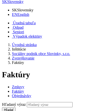
SK
Slovensky
SK
Slovensky
EN
English
Úradná tabuľa
Odpad
Seniori
Výpadok elektriny
Úvodná stránka
Inštitúcie
Sociálny podnik obce Slovinky, s.r.o.
Zverejňovanie
Faktúry
Faktúry
Zmluvy
Faktúry
Objednávky
Hľadaný výraz
Hľadať