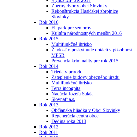
Výnos MF SR 2017
Zberný dvor v obci Slovinky
Rekonštrukcia Hasičskej zbrojnice
Slovinky
Rok 2016
Fit park pre seniorov
Kultúra národnostných menšín 2016
Rok 2015
Multifunkčné ihrisko
Žiadosť o poskytnutie dotácií v pôsobnosti
MFSR
Prevencia kriminality pre rok 2015
Rok 2014
Trieda v prírode
Zateplenie budovy obecného úradu
Multifunkčné ihrisko
Terra incognita
Nadácia Jozefa Salaja
Slovnaft a.s.
Rok 2013
Občianska hliadka v Obci Slovinky
Regenerácia centra obce
Dedina roka 2013
Rok 2012
Rok 2011