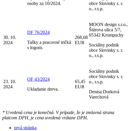
osoby za 10/2024.
obce Slovinky s. r.
o., r.s.p.
MOON design s.r.o.,
Štúrova ulica 5/7,
DF 76/2024
05342 Krompachy
30. 10.
268,68
Tašky a pracovné tričká
2024
EUR
Sociálny podnik
s logom.
obce Slovinky s. r.
o., r.s.p.
Sociálny podnik
obce Slovinky s. r.
OF 43/2024
23. 10.
65,45
o., r.s.p.
2024
EUR
Ukladanie dreva.
Denisa Dorková
Varechová
* Uvedená cena je konečná. V prípade, že je zmluvná strana
platcom DPH, je cena uvedená vrátane DPH.
prvá stránka