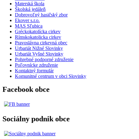
Materská škola
Školská jedáleň
Dobrovoľný hasičský zbor
Ekover s.r.o.
MAS Sľubica
Gréckokatolícka cirkev
Rímskokatolicka cirkev
Pravoslávna cirkevná obec
Urbariát Nižné Slovinky
Urbariát Vyšné Slovinky
Pohrebné podporné združenie
Poľovnícke združenie
Kontaktný formulár
Komunitné centrum v obci Slovinky
Facebook obce
Sociálny podnik obce