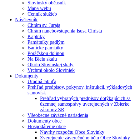
Slovinský občasník
Mapa webu
Cenník služieb
Návštevník
Chrám sv. Juraja
Chrám nanebovstupenia Isusa Christa
Kaplnky
Pamätníky padlým
Banícke pamiatky
Poráčskou dolinou
Na Bielu skalu
Okolo Slovinskej skaly
Vrchmi okolo Sloviniek
Dokumenty
Úradná tabuľa
Prehľad predpisov, pokynov, inštrukcií, výkladových
stanovísk
Prehľad vybraných predpisov dotýkajúcich sa
územnej samosprávy uverejnených v Zbierke
zákonov SR
Všeobecne záväzné nariadenia
Dokumenty obce
Hospodárenie obce
Návrhy rozpočtu Obce Slovinky
Zverejnenie záverečného účtu Obce Slovinky