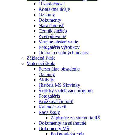
O spoločnosti
Kontaktné údaje
Oznamy
Dokumenty
Naša činnosť
Cenník služieb
Zverejňovanie
Verejné obstarávanie
Fotogaléria výrobkov
Ochrana osobných údajov
Základná škola
Materská škola
Personálne obsadenie
Oznamy
Aktivity
História MŠ Slovinky
Školský vzdelávací program
Fotogaléria
Krúžková činnosť
Kalendár akcií
Rada školy
Zápisnice zo stretnutia RŠ
Dokumenty na stiahnutie
Dokumenty MŠ
Pedagogická rada