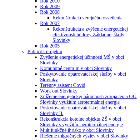
Rok 2010
Rok 2009
Rok 2008
Rekonštrukcia verejného osvetlenia
Rok 2007
Rekonštrukcia a zvýšenie energetickej
efektívnosti budovy Základnej školy
Slovinky
Rok 2005
Publicita projektu
Zvýšenie energetickej účinnosti MŠ v obci
Slovinky
Komunitné centrum v obci Slovinky
Poskytovanie opatrovateľskej služby v obci
Slovinky
Terénny asistent Covid
Work out Slovinky
Zníženie energetickej náročnosti zdroja tepla OÚ
Slovinky využitím aerotermálnej energie
Poskytovanie opatrovateľskej služby v obci
Slovinky II.
Rekonštrukcia kotolne objektu ZŠ v obci
Slovinky s využitím aerotermálnej energie
Multifunkčné ihrisko v obci Slovinky
Riešenie migračných výziev v obci Slovinky