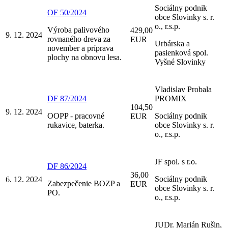
Sociálny podnik
OF 50/2024
obce Slovinky s. r.
o., r.s.p.
Výroba palivového
429,00
9. 12. 2024
rovnaného dreva za
EUR
Urbárska a
november a príprava
pasienková spol.
plochy na obnovu lesa.
Vyšné Slovinky
Vladislav Probala
DF 87/2024
PROMIX
104,50
9. 12. 2024
OOPP - pracovné
Sociálny podnik
EUR
rukavice, baterka.
obce Slovinky s. r.
o., r.s.p.
JF spol. s r.o.
DF 86/2024
36,00
Sociálny podnik
6. 12. 2024
Zabezpečenie BOZP a
EUR
obce Slovinky s. r.
PO.
o., r.s.p.
JUDr. Marián Rušin,