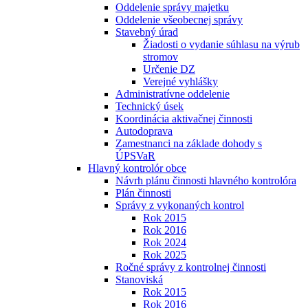
Oddelenie správy majetku
Oddelenie všeobecnej správy
Stavebný úrad
Žiadosti o vydanie súhlasu na výrub
stromov
Určenie DZ
Verejné vyhlášky
Administratívne oddelenie
Technický úsek
Koordinácia aktivačnej činnosti
Autodoprava
Zamestnanci na základe dohody s
ÚPSVaR
Hlavný kontrolór obce
Návrh plánu činnosti hlavného kontrolóra
Plán činnosti
Správy z vykonaných kontrol
Rok 2015
Rok 2016
Rok 2024
Rok 2025
Ročné správy z kontrolnej činnosti
Stanoviská
Rok 2015
Rok 2016