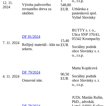
1
o., r.s.p.
12. 11.
Výroba palivového
548,80
2024
rovnaného dreva za
Urbárska a
EUR
október.
pasienková spol.
Vyšné Slovinky
BUTTY s. r. o.,
Ulica SNP 370/41,
DF 81/2024
05342 Krompachy
15,46
7. 11. 2024
Režijný materiál - klin na
EUR
Sociálny podnik
sekeru.
obce Slovinky s. r.
o., r.s.p.
Marta Kopilcová
DF 79/2024
90,50
Sociálny podnik
4. 11. 2024
EUR
Osnovné nite.
obce Slovinky s. r.
o., r.s.p.
JUDr. Marián Rušin,
PhD., advokát,
DF 78/2024
Letná, 04001 Košice