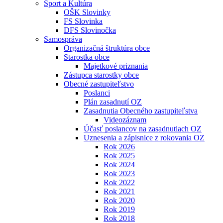
Šport a Kultúra
OŠK Slovinky
FS Slovinka
DFS Slovinočka
Samospráva
Organizačná štruktúra obce
Starostka obce
Majetkové priznania
Zástupca starostky obce
Obecné zastupiteľstvo
Poslanci
Plán zasadnutí OZ
Zasadnutia Obecného zastupiteľstva
Videozáznam
Účasť poslancov na zasadnutiach OZ
Uznesenia a zápisnice z rokovania OZ
Rok 2026
Rok 2025
Rok 2024
Rok 2023
Rok 2022
Rok 2021
Rok 2020
Rok 2019
Rok 2018