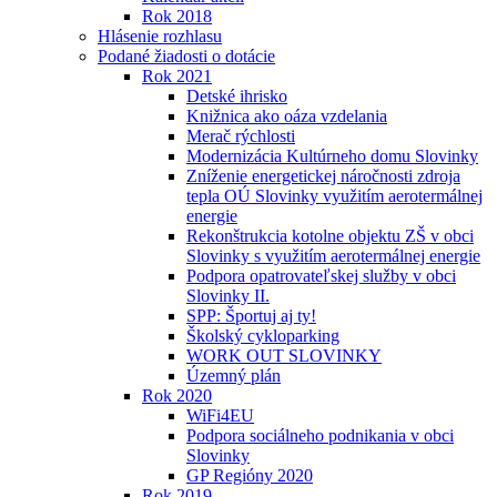
Rok 2018
Hlásenie rozhlasu
Podané žiadosti o dotácie
Rok 2021
Detské ihrisko
Knižnica ako oáza vzdelania
Merač rýchlosti
Modernizácia Kultúrneho domu Slovinky
Zníženie energetickej náročnosti zdroja
tepla OÚ Slovinky využitím aerotermálnej
energie
Rekonštrukcia kotolne objektu ZŠ v obci
Slovinky s využitím aerotermálnej energie
Podpora opatrovateľskej služby v obci
Slovinky II.
SPP: Športuj aj ty!
Školský cykloparking
WORK OUT SLOVINKY
Územný plán
Rok 2020
WiFi4EU
Podpora sociálneho podnikania v obci
Slovinky
GP Regióny 2020
Rok 2019