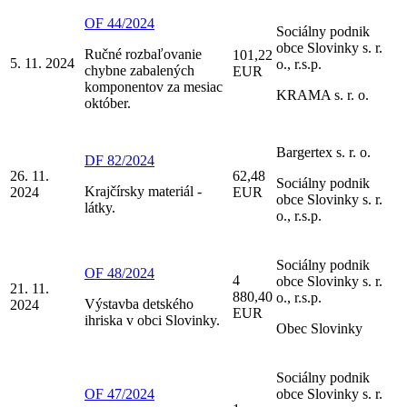
OF 44/2024
Sociálny podnik
obce Slovinky s. r.
Ručné rozbaľovanie
101,22
5. 11. 2024
o., r.s.p.
chybne zabalených
EUR
komponentov za mesiac
KRAMA s. r. o.
október.
Bargertex s. r. o.
DF 82/2024
26. 11.
62,48
Sociálny podnik
Krajčírsky materiál -
2024
EUR
obce Slovinky s. r.
látky.
o., r.s.p.
Sociálny podnik
OF 48/2024
4
obce Slovinky s. r.
21. 11.
880,40
o., r.s.p.
Výstavba detského
2024
EUR
ihriska v obci Slovinky.
Obec Slovinky
Sociálny podnik
OF 47/2024
obce Slovinky s. r.