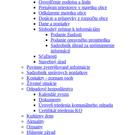
Osvedčenie podpisu a listín
Prenájom priestorov v majetku obce
Odkúpenie majetku obce
Dotácie a príspevky z rozpočtu obce
Dane a poplatky
Slobodný prístup k informáciám
Podanie žiadosti
Podanie opravného prostriedku
Sadzobník úhrad za sprístupnenie
informácií
Sťažnosti
Stavebný úrad
Povinne zverejňované informácie
Sadzobník správnych poplatkov
Kontakty - zoznam osob
Životné situácie
Odpadové hospodárstvo
Kalendár zvozu
Dokumenty
Úroveň triedenia komunálneho odpadu
Certifikát triedenia KO
Kultúrny dom
Aktuality
Oznamy
Hlásenie závad