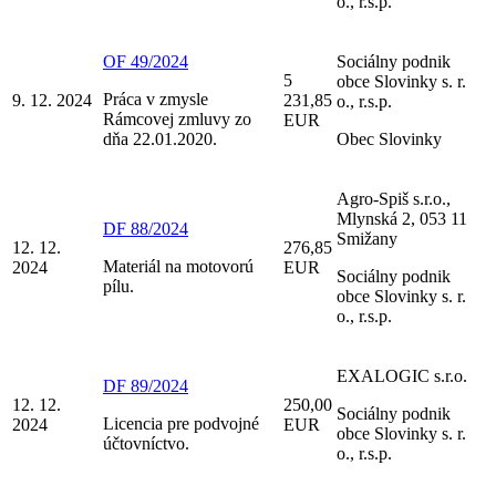
o., r.s.p.
OF 49/2024
Sociálny podnik
5
obce Slovinky s. r.
Práca v zmysle
9. 12. 2024
231,85
o., r.s.p.
Rámcovej zmluvy zo
EUR
dňa 22.01.2020.
Obec Slovinky
Agro-Spiš s.r.o.,
Mlynská 2, 053 11
DF 88/2024
Smižany
12. 12.
276,85
Materiál na motovorú
2024
EUR
Sociálny podnik
pílu.
obce Slovinky s. r.
o., r.s.p.
EXALOGIC s.r.o.
DF 89/2024
12. 12.
250,00
Sociálny podnik
Licencia pre podvojné
2024
EUR
obce Slovinky s. r.
účtovníctvo.
o., r.s.p.