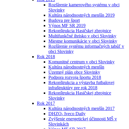
Rozšírenie kamerového systému v obci
Slovinky
Kultúra národnostných menšín 2019
Budova pre šport
Výnos MF SR 2019
Rekonštrukcia Hasičskej zbrojnice
Multifunkčné ihrisko v obci Slovinky
Miestne komunikácie v obci Slovinky
Rozšírenie systému informačných tabúľ v
obci Slovinky
Rok 2018
Komunitné centrum v obci Slovinky
Kultúra národnostných menšín
Územný plán obce Slovinky
Podpora rozvoja športu 2018
Rekonštrukcia a výstavba futbalovej
infraštruktúry pre rok 2018
Rekonštrukcia Hasičskej zbrojnice
Slovinky
Rok 2017
Kultúra národnostných menšín 2017
DHZO- Iveco Daily
Zvýšenie energetickej účinnosti MŠ v
Slovinkách