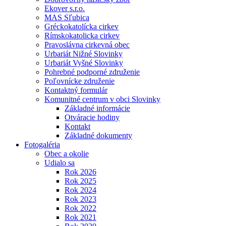
Ekover s.r.o.
MAS Sľubica
Gréckokatolícka cirkev
Rímskokatolicka cirkev
Pravoslávna cirkevná obec
Urbariát Nižné Slovinky
Urbariát Vyšné Slovinky
Pohrebné podporné združenie
Poľovnícke združenie
Kontaktný formulár
Komunitné centrum v obci Slovinky
Základné informácie
Otváracie hodiny
Kontakt
Základné dokumenty
Fotogaléria
Obec a okolie
Udialo sa
Rok 2026
Rok 2025
Rok 2024
Rok 2023
Rok 2022
Rok 2021