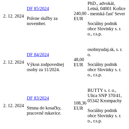
PhD., advokát,
DF 85/2024
Letná, 04001 Košice
240,00
- mestská časť Sever
2. 12. 2024
Právne služby za
EUR
november.
Sociálny podnik
obce Slovinky s. r.
o., r.s.p.
osobnyudaj.sk, s. r.
DF 84/2024
o.
48,00
2. 12. 2024
Výkon zodpovednej
Sociálny podnik
EUR
osoby za 11/2024.
obce Slovinky s. r.
o., r.s.p.
BUTTY s. r. o.,
Ulica SNP 370/41,
DF 83/2024
05342 Krompachy
108,36
2. 12. 2024
Struna do kosačky,
EUR
Sociálny podnik
pracovné rukavice.
obce Slovinky s. r.
o., r.s.p.