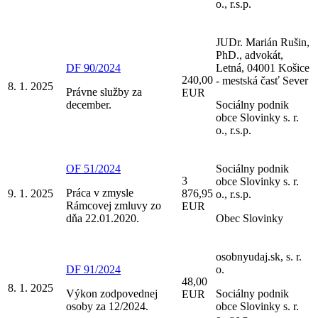
o., r.s.p.
JUDr. Marián Rušin,
PhD., advokát,
DF 90/2024
Letná, 04001 Košice
240,00
- mestská časť Sever
8. 1. 2025
Právne služby za
EUR
december.
Sociálny podnik
obce Slovinky s. r.
o., r.s.p.
OF 51/2024
Sociálny podnik
3
obce Slovinky s. r.
Práca v zmysle
9. 1. 2025
876,95
o., r.s.p.
Rámcovej zmluvy zo
EUR
dňa 22.01.2020.
Obec Slovinky
osobnyudaj.sk, s. r.
DF 91/2024
o.
48,00
8. 1. 2025
Výkon zodpovednej
Sociálny podnik
EUR
osoby za 12/2024.
obce Slovinky s. r.