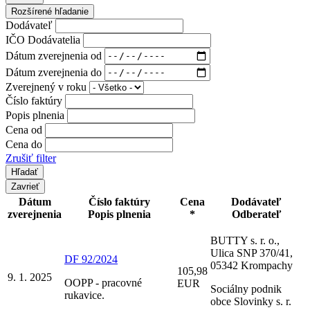
Rozšírené hľadanie
Dodávateľ
IČO Dodávatelia
Dátum zverejnenia od
Dátum zverejnenia do
Zverejnený v roku
Číslo faktúry
Popis plnenia
Cena od
Cena do
Zrušiť filter
Zavrieť
Dátum
Číslo faktúry
Cena
Dodávateľ
zverejnenia
Popis plnenia
*
Odberateľ
BUTTY s. r. o.,
Ulica SNP 370/41,
DF 92/2024
05342 Krompachy
105,98
9. 1. 2025
OOPP - pracovné
EUR
Sociálny podnik
rukavice.
obce Slovinky s. r.