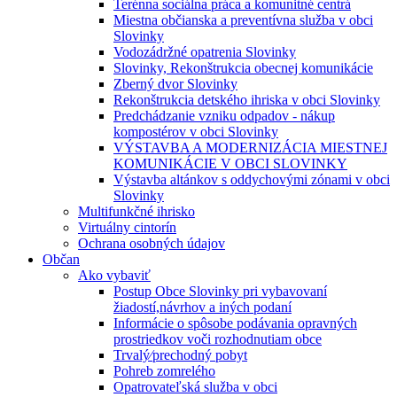
Terénna sociálna práca a komunitné centrá
Miestna občianska a preventívna služba v obci
Slovinky
Vodozádržné opatrenia Slovinky
Slovinky, Rekonštrukcia obecnej komunikácie
Zberný dvor Slovinky
Rekonštrukcia detského ihriska v obci Slovinky
Predchádzanie vzniku odpadov - nákup
kompostérov v obci Slovinky
VÝSTAVBA A MODERNIZÁCIA MIESTNEJ
KOMUNIKÁCIE V OBCI SLOVINKY
Výstavba altánkov s oddychovými zónami v obci
Slovinky
Multifunkčné ihrisko
Virtuálny cintorín
Ochrana osobných údajov
Občan
Ako vybaviť
Postup Obce Slovinky pri vybavovaní
žiadostí,návrhov a iných podaní
Informácie o spôsobe podávania opravných
prostriedkov voči rozhodnutiam obce
Trvalý⁄prechodný pobyt
Pohreb zomrelého
Opatrovateľská služba v obci