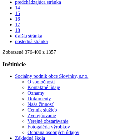
predchádzajúca stránka
14
15
16
17
18
ďalšia stránka
posledná stránka
Zobrazené
376
-
400
z 1357
Inštitúcie
Sociálny podnik obce Slovinky, s.r.o.
O spoločnosti
Kontaktné údaje
Oznamy
Dokumenty
Naša činnosť
Cenník služieb
Zverejňovanie
Verejné obstarávanie
Fotogaléria výrobkov
Ochrana osobných údajov
Základná škola