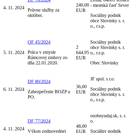
240,00
- mestská časť Sever
4. 11. 2024
Právne služby za
EUR
október.
Sociálny podnik
obce Slovinky s. r.
o., r.s.p.
OF 45/2024
Sociálny podnik
2
obce Slovinky s. r.
Práca v zmysle
5. 11. 2024
644,95
o., r.s.p.
Rámcovej zmluvy zo
EUR
dňa 22.01.2020.
Obec Slovinky
JF spol. s r.o.
DF 80/2024
36,00
Sociálny podnik
6. 11. 2024
Zabezpečenie BOZP a
EUR
obce Slovinky s. r.
PO.
o., r.s.p.
osobnyudaj.sk, s. r.
DF 77/2024
o.
48,00
4. 11. 2024
Výkon zodpovednej
Sociálny podnik
EUR