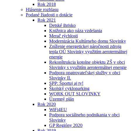
Rok 2018
Hlásenie rozhlasu
Podané žiadosti o dotácie
Rok 2021
Detské ihrisko
Knižnica ako oáza vzdelania
Merač rýchlosti
Modernizácia Kultúrneho domu Slovinky
Zníženie energetickej náročnosti zdroja
tepla OÚ Slovinky využitím aerotermálnej
energie
Rekonštrukcia kotolne objektu ZŠ v obci
Slovinky s využitím aerotermálnej energie
Podpora opatrovateľskej služby v obci
Slovinky II.
SPP: Športuj aj ty!
Školský cykloparking
WORK OUT SLOVINKY
Územný plán
Rok 2020
WiFi4EU
Podpora sociálneho podnikania v obci
Slovinky
GP Regióny 2020
Rok 2019