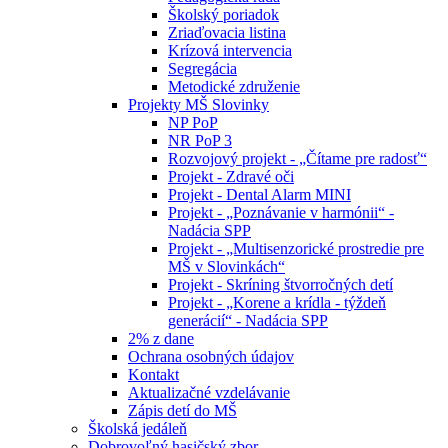
Školský poriadok
Zriaďovacia listina
Krízová intervencia
Segregácia
Metodické združenie
Projekty MŠ Slovinky
NP PoP
NR PoP 3
Rozvojový projekt - „Čítame pre radosť“
Projekt - Zdravé oči
Projekt - Dental Alarm MINI
Projekt - „Poznávanie v harmónii“ -
Nadácia SPP
Projekt - „Multisenzorické prostredie pre
MŠ v Slovinkách“
Projekt - Skríning štvorročných detí
Projekt - „Korene a krídla - týždeň
generácií“ - Nadácia SPP
2% z dane
Ochrana osobných údajov
Kontakt
Aktualizačné vzdelávanie
Zápis detí do MŠ
Školská jedáleň
Dobrovoľný hasičský zbor