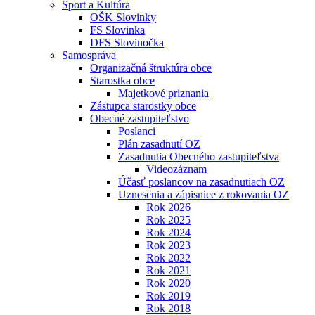
Šport a Kultúra
OŠK Slovinky
FS Slovinka
DFS Slovinočka
Samospráva
Organizačná štruktúra obce
Starostka obce
Majetkové priznania
Zástupca starostky obce
Obecné zastupiteľstvo
Poslanci
Plán zasadnutí OZ
Zasadnutia Obecného zastupiteľstva
Videozáznam
Účasť poslancov na zasadnutiach OZ
Uznesenia a zápisnice z rokovania OZ
Rok 2026
Rok 2025
Rok 2024
Rok 2023
Rok 2022
Rok 2021
Rok 2020
Rok 2019
Rok 2018