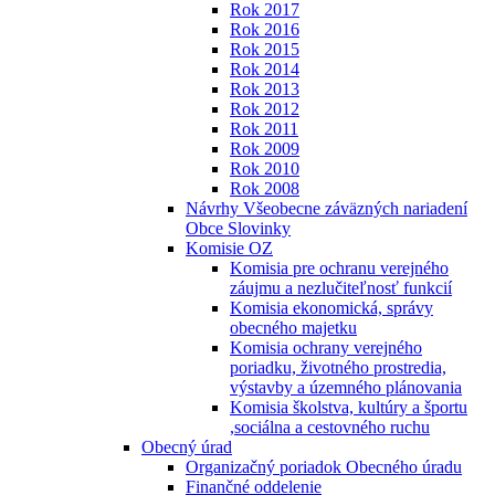
Rok 2017
Rok 2016
Rok 2015
Rok 2014
Rok 2013
Rok 2012
Rok 2011
Rok 2009
Rok 2010
Rok 2008
Návrhy Všeobecne záväzných nariadení
Obce Slovinky
Komisie OZ
Komisia pre ochranu verejného
záujmu a nezlučiteľnosť funkcií
Komisia ekonomická, správy
obecného majetku
Komisia ochrany verejného
poriadku, životného prostredia,
výstavby a územného plánovania
Komisia školstva, kultúry a športu
,sociálna a cestovného ruchu
Obecný úrad
Organizačný poriadok Obecného úradu
Finančné oddelenie