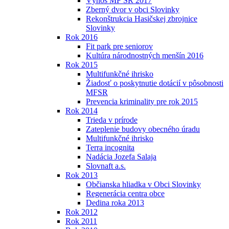
Výnos MF SR 2017
Zberný dvor v obci Slovinky
Rekonštrukcia Hasičskej zbrojnice
Slovinky
Rok 2016
Fit park pre seniorov
Kultúra národnostných menšín 2016
Rok 2015
Multifunkčné ihrisko
Žiadosť o poskytnutie dotácií v pôsobnosti
MFSR
Prevencia kriminality pre rok 2015
Rok 2014
Trieda v prírode
Zateplenie budovy obecného úradu
Multifunkčné ihrisko
Terra incognita
Nadácia Jozefa Salaja
Slovnaft a.s.
Rok 2013
Občianska hliadka v Obci Slovinky
Regenerácia centra obce
Dedina roka 2013
Rok 2012
Rok 2011