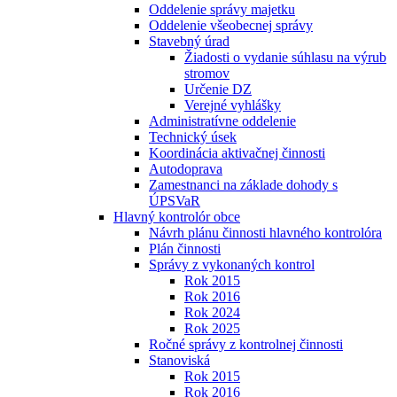
Oddelenie správy majetku
Oddelenie všeobecnej správy
Stavebný úrad
Žiadosti o vydanie súhlasu na výrub
stromov
Určenie DZ
Verejné vyhlášky
Administratívne oddelenie
Technický úsek
Koordinácia aktivačnej činnosti
Autodoprava
Zamestnanci na základe dohody s
ÚPSVaR
Hlavný kontrolór obce
Návrh plánu činnosti hlavného kontrolóra
Plán činnosti
Správy z vykonaných kontrol
Rok 2015
Rok 2016
Rok 2024
Rok 2025
Ročné správy z kontrolnej činnosti
Stanoviská
Rok 2015
Rok 2016