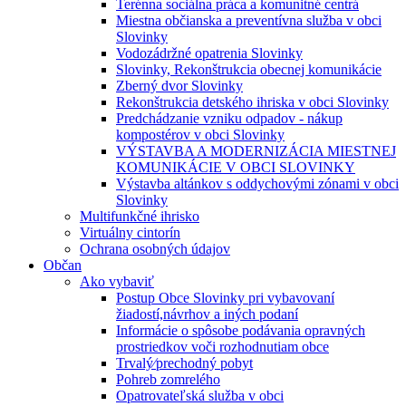
Terénna sociálna práca a komunitné centrá
Miestna občianska a preventívna služba v obci
Slovinky
Vodozádržné opatrenia Slovinky
Slovinky, Rekonštrukcia obecnej komunikácie
Zberný dvor Slovinky
Rekonštrukcia detského ihriska v obci Slovinky
Predchádzanie vzniku odpadov - nákup
kompostérov v obci Slovinky
VÝSTAVBA A MODERNIZÁCIA MIESTNEJ
KOMUNIKÁCIE V OBCI SLOVINKY
Výstavba altánkov s oddychovými zónami v obci
Slovinky
Multifunkčné ihrisko
Virtuálny cintorín
Ochrana osobných údajov
Občan
Ako vybaviť
Postup Obce Slovinky pri vybavovaní
žiadostí,návrhov a iných podaní
Informácie o spôsobe podávania opravných
prostriedkov voči rozhodnutiam obce
Trvalý⁄prechodný pobyt
Pohreb zomrelého
Opatrovateľská služba v obci