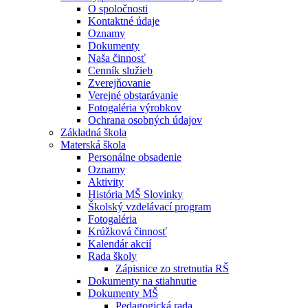
O spoločnosti
Kontaktné údaje
Oznamy
Dokumenty
Naša činnosť
Cenník služieb
Zverejňovanie
Verejné obstarávanie
Fotogaléria výrobkov
Ochrana osobných údajov
Základná škola
Materská škola
Personálne obsadenie
Oznamy
Aktivity
História MŠ Slovinky
Školský vzdelávací program
Fotogaléria
Krúžková činnosť
Kalendár akcií
Rada školy
Zápisnice zo stretnutia RŠ
Dokumenty na stiahnutie
Dokumenty MŠ
Pedagogická rada