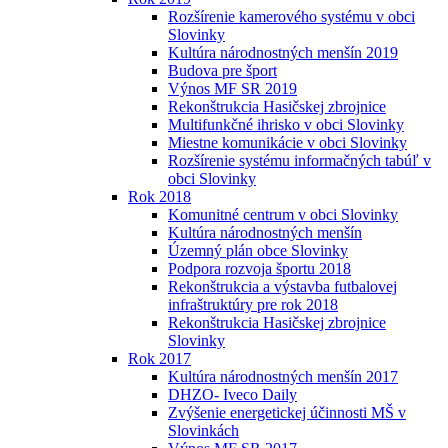
Rozšírenie kamerového systému v obci
Slovinky
Kultúra národnostných menšín 2019
Budova pre šport
Výnos MF SR 2019
Rekonštrukcia Hasičskej zbrojnice
Multifunkčné ihrisko v obci Slovinky
Miestne komunikácie v obci Slovinky
Rozšírenie systému informačných tabúľ v
obci Slovinky
Rok 2018
Komunitné centrum v obci Slovinky
Kultúra národnostných menšín
Územný plán obce Slovinky
Podpora rozvoja športu 2018
Rekonštrukcia a výstavba futbalovej
infraštruktúry pre rok 2018
Rekonštrukcia Hasičskej zbrojnice
Slovinky
Rok 2017
Kultúra národnostných menšín 2017
DHZO- Iveco Daily
Zvýšenie energetickej účinnosti MŠ v
Slovinkách