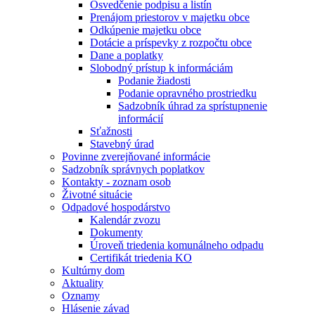
Osvedčenie podpisu a listín
Prenájom priestorov v majetku obce
Odkúpenie majetku obce
Dotácie a príspevky z rozpočtu obce
Dane a poplatky
Slobodný prístup k informáciám
Podanie žiadosti
Podanie opravného prostriedku
Sadzobník úhrad za sprístupnenie
informácií
Sťažnosti
Stavebný úrad
Povinne zverejňované informácie
Sadzobník správnych poplatkov
Kontakty - zoznam osob
Životné situácie
Odpadové hospodárstvo
Kalendár zvozu
Dokumenty
Úroveň triedenia komunálneho odpadu
Certifikát triedenia KO
Kultúrny dom
Aktuality
Oznamy
Hlásenie závad