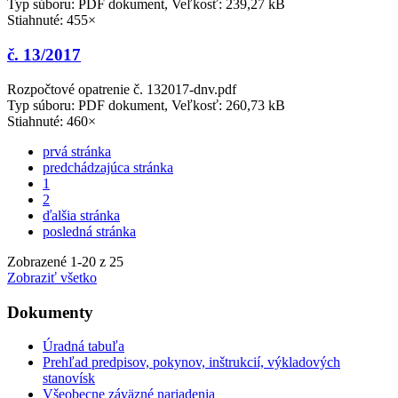
Typ súboru: PDF dokument, Veľkosť: 239,27 kB
Stiahnuté: 455×
č. 13/2017
Rozpočtové opatrenie č. 132017-dnv.pdf
Typ súboru: PDF dokument, Veľkosť: 260,73 kB
Stiahnuté: 460×
prvá stránka
predchádzajúca stránka
1
2
ďalšia stránka
posledná stránka
Zobrazené
1
-
20
z 25
Zobraziť všetko
Dokumenty
Úradná tabuľa
Prehľad predpisov, pokynov, inštrukcií, výkladových
stanovísk
Všeobecne záväzné nariadenia