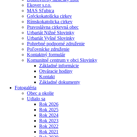
Ekover s.r.o.
MAS Sľubica
Gréckokatolícka cirkev
Rímskokatolicka cirkev
Pravoslávna cirkevná obec
Urbariát Nižné Slovinky
Urbariát Vyšné Slovinky
Pohrebné podporné združenie
Poľovnícke združenie
Kontaktný formulár
Komunitné centrum v obci Slovinky
Základné informácie
Otváracie hodiny
Kontakt
Základné dokumenty
Fotogaléria
Obec a okolie
Udialo sa
Rok 2026
Rok 2025
Rok 2024
Rok 2023
Rok 2022
Rok 2021