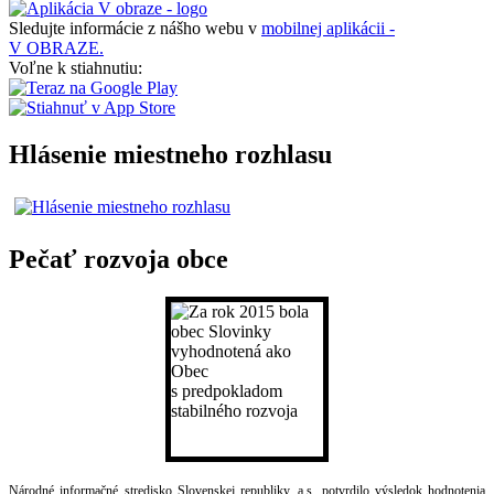
Sledujte informácie z nášho webu v
mobilnej aplikácii -
V OBRAZE.
Voľne k stiahnutiu:
Hlásenie miestneho rozhlasu
Pečať rozvoja obce
Národné informačné stredisko Slovenskej republiky, a.s. potvrdilo výsledok hodnotenia