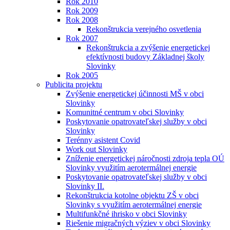
Rok 2010
Rok 2009
Rok 2008
Rekonštrukcia verejného osvetlenia
Rok 2007
Rekonštrukcia a zvýšenie energetickej
efektívnosti budovy Základnej školy
Slovinky
Rok 2005
Publicita projektu
Zvýšenie energetickej účinnosti MŠ v obci
Slovinky
Komunitné centrum v obci Slovinky
Poskytovanie opatrovateľskej služby v obci
Slovinky
Terénny asistent Covid
Work out Slovinky
Zníženie energetickej náročnosti zdroja tepla OÚ
Slovinky využitím aerotermálnej energie
Poskytovanie opatrovateľskej služby v obci
Slovinky II.
Rekonštrukcia kotolne objektu ZŠ v obci
Slovinky s využitím aerotermálnej energie
Multifunkčné ihrisko v obci Slovinky
Riešenie migračných výziev v obci Slovinky