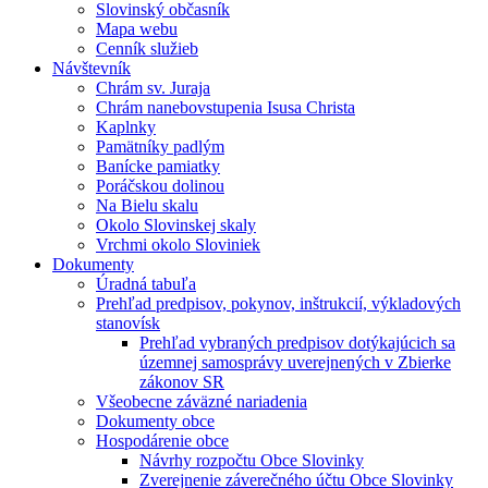
Slovinský občasník
Mapa webu
Cenník služieb
Návštevník
Chrám sv. Juraja
Chrám nanebovstupenia Isusa Christa
Kaplnky
Pamätníky padlým
Banícke pamiatky
Poráčskou dolinou
Na Bielu skalu
Okolo Slovinskej skaly
Vrchmi okolo Sloviniek
Dokumenty
Úradná tabuľa
Prehľad predpisov, pokynov, inštrukcií, výkladových
stanovísk
Prehľad vybraných predpisov dotýkajúcich sa
územnej samosprávy uverejnených v Zbierke
zákonov SR
Všeobecne záväzné nariadenia
Dokumenty obce
Hospodárenie obce
Návrhy rozpočtu Obce Slovinky
Zverejnenie záverečného účtu Obce Slovinky