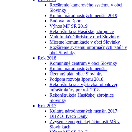
Rozšírenie kamerového systému v obci
Slovinky
Kultúra národnostných menšín 2019
Budova pre šport
Výnos MF SR 2019
Rekonštrukcia Hasičskej zbrojnice
Multifunkčné ihrisko v obci Slovinky
Miestne komunikácie v obci Slovinky
Rozšírenie systému informačných tabúľ v
obci Slovinky
Rok 2018
Komunitné centrum v obci Slovinky
Kultúra národnostných menšín
Územný plán obce Slovinky
Podpora rozvoja športu 2018
Rekonštrukcia a výstavba futbalovej
infraštruktúry pre rok 2018
Rekonštrukcia Hasičskej zbrojnice
Slovinky
Rok 2017
Kultúra národnostných menšín 2017
DHZO- Iveco Daily
Zvýšenie energetickej účinnosti MŠ v
Slovinkách