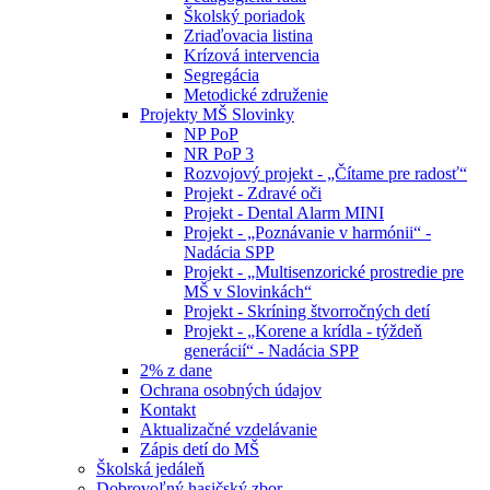
Školský poriadok
Zriaďovacia listina
Krízová intervencia
Segregácia
Metodické združenie
Projekty MŠ Slovinky
NP PoP
NR PoP 3
Rozvojový projekt - „Čítame pre radosť“
Projekt - Zdravé oči
Projekt - Dental Alarm MINI
Projekt - „Poznávanie v harmónii“ -
Nadácia SPP
Projekt - „Multisenzorické prostredie pre
MŠ v Slovinkách“
Projekt - Skríning štvorročných detí
Projekt - „Korene a krídla - týždeň
generácií“ - Nadácia SPP
2% z dane
Ochrana osobných údajov
Kontakt
Aktualizačné vzdelávanie
Zápis detí do MŠ
Školská jedáleň
Dobrovoľný hasičský zbor