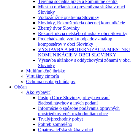
Terénna sociálna práca a komunitné centrá
Miestna občianska a preventívna služba v obci
Slovinky
Vodozádržné opatrenia Slovinky
Slovinky, Rekonštrukcia obecnej komunikácie
Zberný dvor Slovinky
Rekonštrukcia detského ihriska v obci Slovinky
Predchádzanie vzniku odpadov - nákup
kompostérov v obci Slovinky
VÝSTAVBA A MODERNIZÁCIA MIESTNEJ
KOMUNIKÁCIE V OBCI SLOVINKY
Výstavba altánkov s oddychovými zónami v obci
Slovinky
Multifunkčné ihrisko
Virtuálny cintorín
Ochrana osobných údajov
Občan
Ako vybaviť
Postup Obce Slovinky pri vybavovaní
žiadostí,návrhov a iných podaní
Informácie o spôsobe podávania opravných
prostriedkov voči rozhodnutiam obce
Trvalý⁄prechodný pobyt
Pohreb zomrelého
Opatrovateľská služba v obci