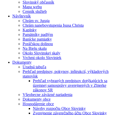
Slovinský občasník
Mapa webu
Cenník služieb
Návštevník
Chrám sv. Juraja
Chrám nanebovstupenia Isusa Christa
Kaplnky
Pamätníky padlým
Banícke pamiatky
Poráčskou dolinou
Na Bielu skalu
Okolo Slovinskej skaly
Vrchmi okolo Sloviniek
Dokumenty
Úradná tabuľa
Prehľad predpisov, pokynov, inštrukcií, výkladových
stanovísk
Prehľad vybraných predpisov dotýkajúcich sa
územnej samosprávy uverejnených v Zbierke
zákonov SR
Všeobecne záväzné nariadenia
Dokumenty obce
Hospodárenie obce
Návrhy rozpočtu Obce Slovinky
Zverejnenie záverečného účtu Obce Slovinky