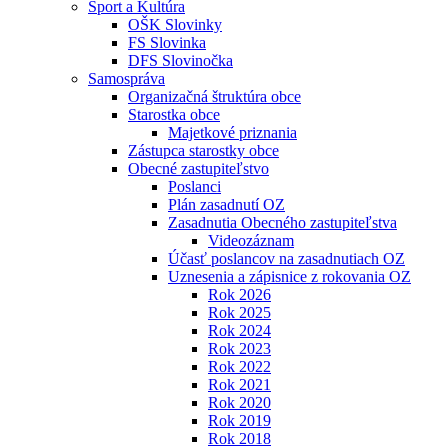
Šport a Kultúra
OŠK Slovinky
FS Slovinka
DFS Slovinočka
Samospráva
Organizačná štruktúra obce
Starostka obce
Majetkové priznania
Zástupca starostky obce
Obecné zastupiteľstvo
Poslanci
Plán zasadnutí OZ
Zasadnutia Obecného zastupiteľstva
Videozáznam
Účasť poslancov na zasadnutiach OZ
Uznesenia a zápisnice z rokovania OZ
Rok 2026
Rok 2025
Rok 2024
Rok 2023
Rok 2022
Rok 2021
Rok 2020
Rok 2019
Rok 2018