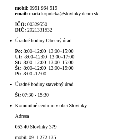
mobil:
0951 964 515
email:
maria.kopnicka@slovinky.dcom.sk
IČO:
00329550
DIČ:
2021331532
Úradné hodiny Obecný úrad
Po:
8:00–12:00 13:00–15:00
Ut:
8:00–12:00 13:00–17:00
St:
8:00–12:00 13:00–15:00
Št:
8:00–12:00 13:00–15:00
Pi:
8:00 -12:00
Úradné hodiny stavebný úrad
Št:
07:30 - 15:30
Komunitné centrum v obci Slovinky
Adresa
053 40 Slovinky 379
mobil: 0911 272 135