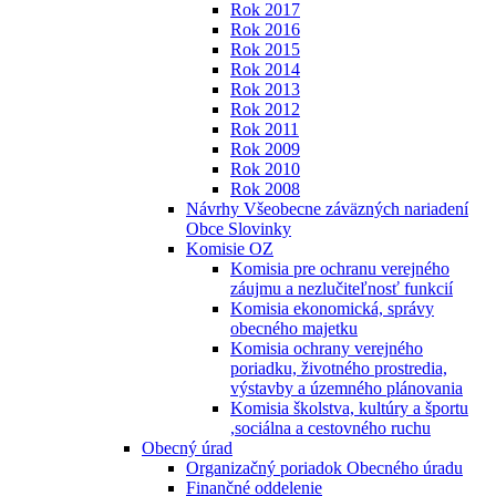
Rok 2017
Rok 2016
Rok 2015
Rok 2014
Rok 2013
Rok 2012
Rok 2011
Rok 2009
Rok 2010
Rok 2008
Návrhy Všeobecne záväzných nariadení
Obce Slovinky
Komisie OZ
Komisia pre ochranu verejného
záujmu a nezlučiteľnosť funkcií
Komisia ekonomická, správy
obecného majetku
Komisia ochrany verejného
poriadku, životného prostredia,
výstavby a územného plánovania
Komisia školstva, kultúry a športu
,sociálna a cestovného ruchu
Obecný úrad
Organizačný poriadok Obecného úradu
Finančné oddelenie