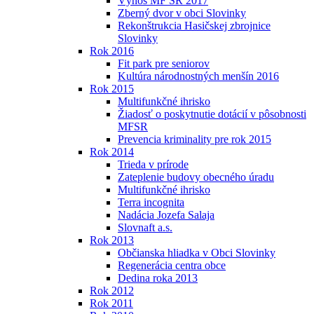
Výnos MF SR 2017
Zberný dvor v obci Slovinky
Rekonštrukcia Hasičskej zbrojnice
Slovinky
Rok 2016
Fit park pre seniorov
Kultúra národnostných menšín 2016
Rok 2015
Multifunkčné ihrisko
Žiadosť o poskytnutie dotácií v pôsobnosti
MFSR
Prevencia kriminality pre rok 2015
Rok 2014
Trieda v prírode
Zateplenie budovy obecného úradu
Multifunkčné ihrisko
Terra incognita
Nadácia Jozefa Salaja
Slovnaft a.s.
Rok 2013
Občianska hliadka v Obci Slovinky
Regenerácia centra obce
Dedina roka 2013
Rok 2012
Rok 2011