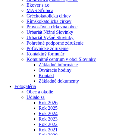
Ekover s.r.o.
MAS Sľubica
Gréckokatolícka cirkev
Rímskokatolicka cirkev
Pravoslávna cirkevná obec
Urbariát Nižné Slovinky
Urbariát Vyšné Slovinky
Pohrebné podporné združenie
Poľovnícke združenie
Kontaktný formulár
Komunitné centrum v obci Slovinky
Základné informácie
Otváracie hodiny
Kontakt
Základné dokumenty
Fotogaléria
Obec a okolie
Udialo sa
Rok 2026
Rok 2025
Rok 2024
Rok 2023
Rok 2022
Rok 2021