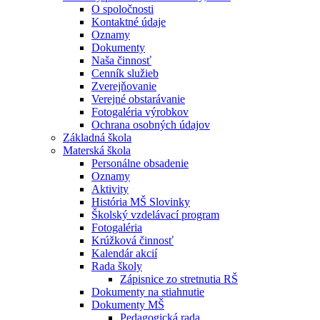
O spoločnosti
Kontaktné údaje
Oznamy
Dokumenty
Naša činnosť
Cenník služieb
Zverejňovanie
Verejné obstarávanie
Fotogaléria výrobkov
Ochrana osobných údajov
Základná škola
Materská škola
Personálne obsadenie
Oznamy
Aktivity
História MŠ Slovinky
Školský vzdelávací program
Fotogaléria
Krúžková činnosť
Kalendár akcií
Rada školy
Zápisnice zo stretnutia RŠ
Dokumenty na stiahnutie
Dokumenty MŠ
Pedagogická rada