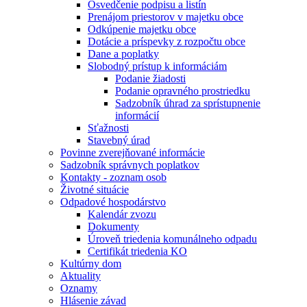
Osvedčenie podpisu a listín
Prenájom priestorov v majetku obce
Odkúpenie majetku obce
Dotácie a príspevky z rozpočtu obce
Dane a poplatky
Slobodný prístup k informáciám
Podanie žiadosti
Podanie opravného prostriedku
Sadzobník úhrad za sprístupnenie
informácií
Sťažnosti
Stavebný úrad
Povinne zverejňované informácie
Sadzobník správnych poplatkov
Kontakty - zoznam osob
Životné situácie
Odpadové hospodárstvo
Kalendár zvozu
Dokumenty
Úroveň triedenia komunálneho odpadu
Certifikát triedenia KO
Kultúrny dom
Aktuality
Oznamy
Hlásenie závad