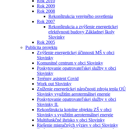
Rok 2010
Rok 2009
Rok 2008
Rekonštrukcia verejného osvetlenia
Rok 2007
Rekonštrukcia a zvýšenie energetickej
efektívnosti budovy Základnej školy
Slovinky
Rok 2005
Publicita projektu
Zvýšenie energetickej účinnosti MŠ v obci
Slovinky
Komunitné centrum v obci Slovinky
Poskytovanie opatrovateľskej služby v obci
Slovinky
Terénny asistent Covid
Work out Slovinky
Zníženie energetickej náročnosti zdroja tepla OÚ
Slovinky využitím aerotermálnej energie
Poskytovanie opatrovateľskej služby v obci
Slovinky II.
Rekonštrukcia kotolne objektu ZŠ v obci
Slovinky s využitím aerotermálnej energie
Multifunkčné ihrisko v obci Slovinky
Riešenie migračných výziev v obci Slovinky