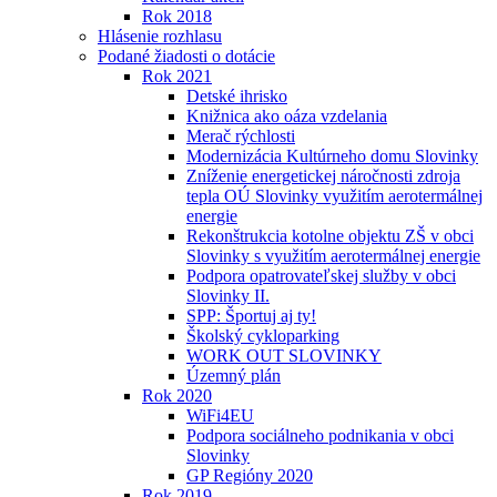
Rok 2018
Hlásenie rozhlasu
Podané žiadosti o dotácie
Rok 2021
Detské ihrisko
Knižnica ako oáza vzdelania
Merač rýchlosti
Modernizácia Kultúrneho domu Slovinky
Zníženie energetickej náročnosti zdroja
tepla OÚ Slovinky využitím aerotermálnej
energie
Rekonštrukcia kotolne objektu ZŠ v obci
Slovinky s využitím aerotermálnej energie
Podpora opatrovateľskej služby v obci
Slovinky II.
SPP: Športuj aj ty!
Školský cykloparking
WORK OUT SLOVINKY
Územný plán
Rok 2020
WiFi4EU
Podpora sociálneho podnikania v obci
Slovinky
GP Regióny 2020
Rok 2019