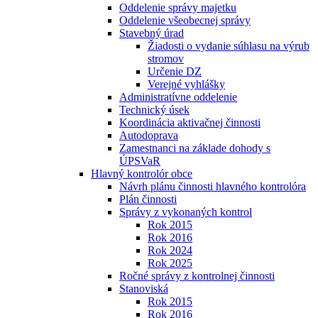
Oddelenie správy majetku
Oddelenie všeobecnej správy
Stavebný úrad
Žiadosti o vydanie súhlasu na výrub
stromov
Určenie DZ
Verejné vyhlášky
Administratívne oddelenie
Technický úsek
Koordinácia aktivačnej činnosti
Autodoprava
Zamestnanci na základe dohody s
ÚPSVaR
Hlavný kontrolór obce
Návrh plánu činnosti hlavného kontrolóra
Plán činnosti
Správy z vykonaných kontrol
Rok 2015
Rok 2016
Rok 2024
Rok 2025
Ročné správy z kontrolnej činnosti
Stanoviská
Rok 2015
Rok 2016