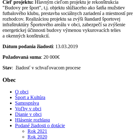
Cieľ projektu:
Hlavným cieľom projektu je rekonštrukcia
"Budovy pre šport", t.j. objektu slúžiaceho ako šatňa mužstiev
futbalového klubu, prestavba sociálnych zariadení a miestností pre
rozhodcov. Realizáciou projektu sa zvýši štandard športovej
infraštruktúry Športového areálu v obci, zabezpečí sa zvýšenie
energetickej účinnosti budovy výmenou vykurovacích telies
a okenných konštrukcií.
Dátum podania žiadosti
: 13.03.2019
Požadovaná suma
: 20 000€
Stav
: žiadosť v schvaľovacom procese
Obec
O obci
Šport a Kultúra
Samospráva
Voľby v obci
Dianie v obci
Hlásenie rozhlasu
Podané žiadosti o dotácie
Rok 2021
Rok 2020