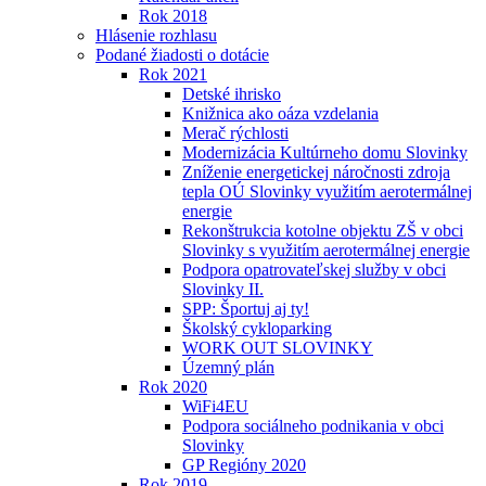
Rok 2018
Hlásenie rozhlasu
Podané žiadosti o dotácie
Rok 2021
Detské ihrisko
Knižnica ako oáza vzdelania
Merač rýchlosti
Modernizácia Kultúrneho domu Slovinky
Zníženie energetickej náročnosti zdroja
tepla OÚ Slovinky využitím aerotermálnej
energie
Rekonštrukcia kotolne objektu ZŠ v obci
Slovinky s využitím aerotermálnej energie
Podpora opatrovateľskej služby v obci
Slovinky II.
SPP: Športuj aj ty!
Školský cykloparking
WORK OUT SLOVINKY
Územný plán
Rok 2020
WiFi4EU
Podpora sociálneho podnikania v obci
Slovinky
GP Regióny 2020
Rok 2019