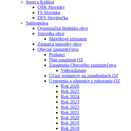
Šport a Kultúra
OŠK Slovinky
FS Slovinka
DFS Slovinočka
Samospráva
Organizačná štruktúra obce
Starostka obce
Majetkové priznania
Zástupca starostky obce
Obecné zastupiteľstvo
Poslanci
Plán zasadnutí OZ
Zasadnutia Obecného zastupiteľstva
Videozáznam
Účasť poslancov na zasadnutiach OZ
Uznesenia a zápisnice z rokovania OZ
Rok 2026
Rok 2025
Rok 2024
Rok 2023
Rok 2022
Rok 2021
Rok 2020
Rok 2019
Rok 2018