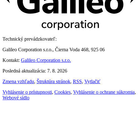
Technický prevádzkovateľ:
Galileo Corporation s.r.o., Čierna Voda 468, 925 06
Kontakt:
Galileo Corporation s.r.o.
Posledná aktualizácia: 7. 8. 2026
Zmena vzhľadu
,
Štruktúra stránok
,
RSS
,
Vytlačiť
Vyhlásenie o prístupnosti
,
Cookies
,
Vyhlásenie o ochrane súkromia
,
Webové sídlo