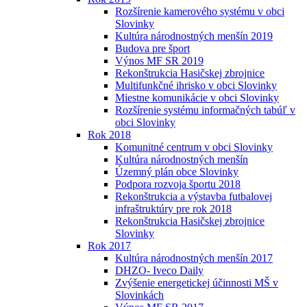
Rozšírenie kamerového systému v obci
Slovinky
Kultúra národnostných menšín 2019
Budova pre šport
Výnos MF SR 2019
Rekonštrukcia Hasičskej zbrojnice
Multifunkčné ihrisko v obci Slovinky
Miestne komunikácie v obci Slovinky
Rozšírenie systému informačných tabúľ v
obci Slovinky
Rok 2018
Komunitné centrum v obci Slovinky
Kultúra národnostných menšín
Územný plán obce Slovinky
Podpora rozvoja športu 2018
Rekonštrukcia a výstavba futbalovej
infraštruktúry pre rok 2018
Rekonštrukcia Hasičskej zbrojnice
Slovinky
Rok 2017
Kultúra národnostných menšín 2017
DHZO- Iveco Daily
Zvýšenie energetickej účinnosti MŠ v
Slovinkách