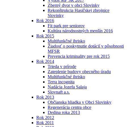
Výnos MF SR 2017
Zberný dvor v obci Slovinky
Rekonštrukcia Hasičskej zbrojnice
Slovinky
Rok 2016
Fit park pre seniorov
Kultúra národnostných menšín 2016
Rok 2015
Multifunkčné ihrisko
Žiadosť o poskytnutie dotácií v pôsobnosti
MFSR
Prevencia kriminality pre rok 2015
Rok 2014
Trieda v prírode
Zateplenie budovy obecného úradu
Multifunkčné ihrisko
Terra incognita
Nadácia Jozefa Salaja
Slovnaft a.s.
Rok 2013
Občianska hliadka v Obci Slovinky
Regenerácia centra obce
Dedina roka 2013
Rok 2012
Rok 2011