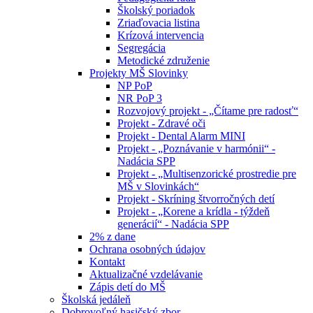
Školský poriadok
Zriaďovacia listina
Krízová intervencia
Segregácia
Metodické združenie
Projekty MŠ Slovinky
NP PoP
NR PoP 3
Rozvojový projekt - „Čítame pre radosť“
Projekt - Zdravé oči
Projekt - Dental Alarm MINI
Projekt - „Poznávanie v harmónii“ -
Nadácia SPP
Projekt - „Multisenzorické prostredie pre
MŠ v Slovinkách“
Projekt - Skríning štvorročných detí
Projekt - „Korene a krídla - týždeň
generácií“ - Nadácia SPP
2% z dane
Ochrana osobných údajov
Kontakt
Aktualizačné vzdelávanie
Zápis detí do MŠ
Školská jedáleň
Dobrovoľný hasičský zbor