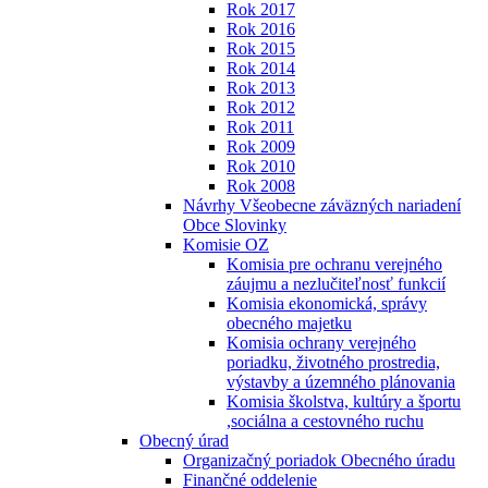
Rok 2017
Rok 2016
Rok 2015
Rok 2014
Rok 2013
Rok 2012
Rok 2011
Rok 2009
Rok 2010
Rok 2008
Návrhy Všeobecne záväzných nariadení
Obce Slovinky
Komisie OZ
Komisia pre ochranu verejného
záujmu a nezlučiteľnosť funkcií
Komisia ekonomická, správy
obecného majetku
Komisia ochrany verejného
poriadku, životného prostredia,
výstavby a územného plánovania
Komisia školstva, kultúry a športu
,sociálna a cestovného ruchu
Obecný úrad
Organizačný poriadok Obecného úradu
Finančné oddelenie