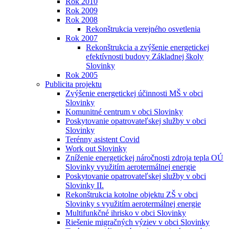
Rok 2010
Rok 2009
Rok 2008
Rekonštrukcia verejného osvetlenia
Rok 2007
Rekonštrukcia a zvýšenie energetickej
efektívnosti budovy Základnej školy
Slovinky
Rok 2005
Publicita projektu
Zvýšenie energetickej účinnosti MŠ v obci
Slovinky
Komunitné centrum v obci Slovinky
Poskytovanie opatrovateľskej služby v obci
Slovinky
Terénny asistent Covid
Work out Slovinky
Zníženie energetickej náročnosti zdroja tepla OÚ
Slovinky využitím aerotermálnej energie
Poskytovanie opatrovateľskej služby v obci
Slovinky II.
Rekonštrukcia kotolne objektu ZŠ v obci
Slovinky s využitím aerotermálnej energie
Multifunkčné ihrisko v obci Slovinky
Riešenie migračných výziev v obci Slovinky