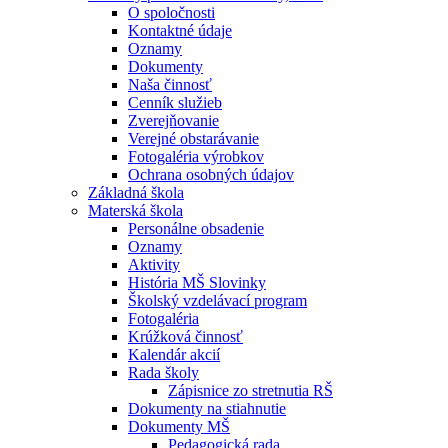
O spoločnosti
Kontaktné údaje
Oznamy
Dokumenty
Naša činnosť
Cenník služieb
Zverejňovanie
Verejné obstarávanie
Fotogaléria výrobkov
Ochrana osobných údajov
Základná škola
Materská škola
Personálne obsadenie
Oznamy
Aktivity
História MŠ Slovinky
Školský vzdelávací program
Fotogaléria
Krúžková činnosť
Kalendár akcií
Rada školy
Zápisnice zo stretnutia RŠ
Dokumenty na stiahnutie
Dokumenty MŠ
Pedagogická rada