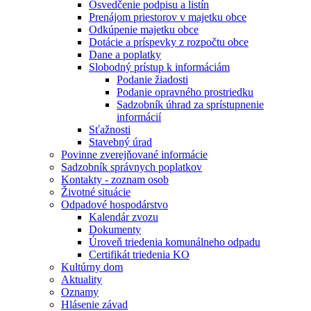
Osvedčenie podpisu a listín
Prenájom priestorov v majetku obce
Odkúpenie majetku obce
Dotácie a príspevky z rozpočtu obce
Dane a poplatky
Slobodný prístup k informáciám
Podanie žiadosti
Podanie opravného prostriedku
Sadzobník úhrad za sprístupnenie
informácií
Sťažnosti
Stavebný úrad
Povinne zverejňované informácie
Sadzobník správnych poplatkov
Kontakty - zoznam osob
Životné situácie
Odpadové hospodárstvo
Kalendár zvozu
Dokumenty
Úroveň triedenia komunálneho odpadu
Certifikát triedenia KO
Kultúrny dom
Aktuality
Oznamy
Hlásenie závad