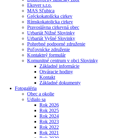
Ekover s.r.o.
MAS Sľubica
Gréckokatolícka cirkev
Rímskokatolicka cirkev
Pravoslávna cirkevná obec
Urbariát Nižné Slovinky
Urbariát Vyšné Slovinky
Pohrebné podporné združenie
Poľovnícke združenie
Kontaktný formulár
Komunitné centrum v obci Slovinky
Základné informácie
Otváracie hodiny
Kontakt
Základné dokumenty
Fotogaléria
Obec a okolie
Udialo sa
Rok 2026
Rok 2025
Rok 2024
Rok 2023
Rok 2022
Rok 2021