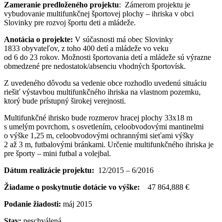
Zameranie predloženého projektu
: Zámerom projektu je
vybudovanie multifunkčnej športovej plochy – ihriska v obci
Slovinky pre rozvoj športu deti a mládeže.
Anotácia o projekte:
V súčasnosti má obec Slovinky
1833 obyvateľov, z toho 400 detí a mládeže vo veku
od 6 do 23 rokov. Možnosti športovania detí a mládeže sú výrazne
obmedzené pre nedostatok/absenciu vhodných športovísk.
Z uvedeného dôvodu sa vedenie obce rozhodlo uvedenú situáciu
riešiť výstavbou multifunkčného ihriska na vlastnom pozemku,
ktorý bude prístupný širokej verejnosti.
Multifunkčné ihrisko bude rozmerov hracej plochy 33x18 m
s umelým povrchom, s osvetlením, celoobvodovými mantinelmi
o výške 1,25 m, celoobvodovými ochrannými sieťami výšky
2 až 3 m, futbalovými bránkami. Určenie multifunkčného ihriska je
pre športy – mini futbal a volejbal.
Dátum realizácie projektu:
12/2015 – 6/2016
Žiadame o poskytnutie dotácie vo výške:
47 864,888 €
Podanie žiadosti:
máj 2015
Stav:
neschválená