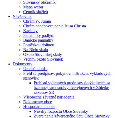
Slovinský občasník
Mapa webu
Cenník služieb
Návštevník
Chrám sv. Juraja
Chrám nanebovstupenia Isusa Christa
Kaplnky
Pamätníky padlým
Banícke pamiatky
Poráčskou dolinou
Na Bielu skalu
Okolo Slovinskej skaly
Vrchmi okolo Sloviniek
Dokumenty
Úradná tabuľa
Prehľad predpisov, pokynov, inštrukcií, výkladových
stanovísk
Prehľad vybraných predpisov dotýkajúcich sa
územnej samosprávy uverejnených v Zbierke
zákonov SR
Všeobecne záväzné nariadenia
Dokumenty obce
Hospodárenie obce
Návrhy rozpočtu Obce Slovinky
Zverejnenie záverečného účtu Obce Slovinky