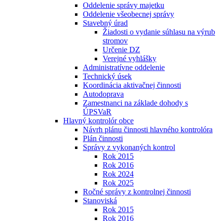
Oddelenie správy majetku
Oddelenie všeobecnej správy
Stavebný úrad
Žiadosti o vydanie súhlasu na výrub
stromov
Určenie DZ
Verejné vyhlášky
Administratívne oddelenie
Technický úsek
Koordinácia aktivačnej činnosti
Autodoprava
Zamestnanci na základe dohody s
ÚPSVaR
Hlavný kontrolór obce
Návrh plánu činnosti hlavného kontrolóra
Plán činnosti
Správy z vykonaných kontrol
Rok 2015
Rok 2016
Rok 2024
Rok 2025
Ročné správy z kontrolnej činnosti
Stanoviská
Rok 2015
Rok 2016