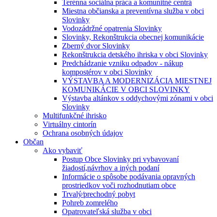
Terénna sociálna práca a komunitné centrá
Miestna občianska a preventívna služba v obci
Slovinky
Vodozádržné opatrenia Slovinky
Slovinky, Rekonštrukcia obecnej komunikácie
Zberný dvor Slovinky
Rekonštrukcia detského ihriska v obci Slovinky
Predchádzanie vzniku odpadov - nákup
kompostérov v obci Slovinky
VÝSTAVBA A MODERNIZÁCIA MIESTNEJ
KOMUNIKÁCIE V OBCI SLOVINKY
Výstavba altánkov s oddychovými zónami v obci
Slovinky
Multifunkčné ihrisko
Virtuálny cintorín
Ochrana osobných údajov
Občan
Ako vybaviť
Postup Obce Slovinky pri vybavovaní
žiadostí,návrhov a iných podaní
Informácie o spôsobe podávania opravných
prostriedkov voči rozhodnutiam obce
Trvalý⁄prechodný pobyt
Pohreb zomrelého
Opatrovateľská služba v obci