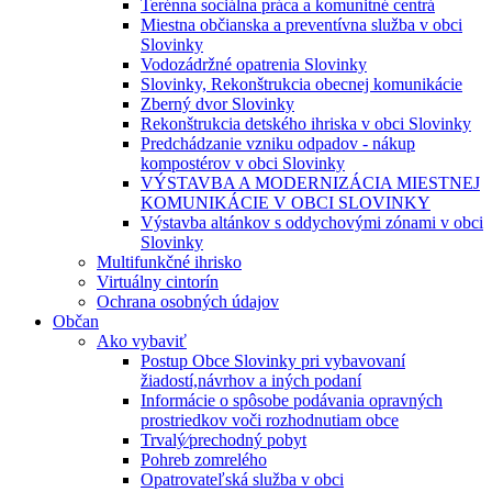
Terénna sociálna práca a komunitné centrá
Miestna občianska a preventívna služba v obci
Slovinky
Vodozádržné opatrenia Slovinky
Slovinky, Rekonštrukcia obecnej komunikácie
Zberný dvor Slovinky
Rekonštrukcia detského ihriska v obci Slovinky
Predchádzanie vzniku odpadov - nákup
kompostérov v obci Slovinky
VÝSTAVBA A MODERNIZÁCIA MIESTNEJ
KOMUNIKÁCIE V OBCI SLOVINKY
Výstavba altánkov s oddychovými zónami v obci
Slovinky
Multifunkčné ihrisko
Virtuálny cintorín
Ochrana osobných údajov
Občan
Ako vybaviť
Postup Obce Slovinky pri vybavovaní
žiadostí,návrhov a iných podaní
Informácie o spôsobe podávania opravných
prostriedkov voči rozhodnutiam obce
Trvalý⁄prechodný pobyt
Pohreb zomrelého
Opatrovateľská služba v obci