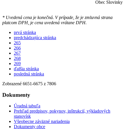
Obec Slovinky
* Uvedená cena je konečná. V prípade, že je zmluvná strana
platcom DPH, je cena uvedená vrátane DPH.
prvá stránka
predchádzajúca stránka
265
266
267
268
269
ďalšia stránka
posledná stránka
Zobrazené
6651
-
6675
z 7806
Dokumenty
Úradná tabuľa
Prehľad predpisov, pokynov, inštrukcií, výkladových
stanovísk
Všeobecne záväzné nariadenia
Dokumenty obce