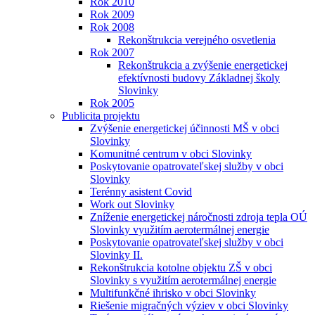
Rok 2010
Rok 2009
Rok 2008
Rekonštrukcia verejného osvetlenia
Rok 2007
Rekonštrukcia a zvýšenie energetickej
efektívnosti budovy Základnej školy
Slovinky
Rok 2005
Publicita projektu
Zvýšenie energetickej účinnosti MŠ v obci
Slovinky
Komunitné centrum v obci Slovinky
Poskytovanie opatrovateľskej služby v obci
Slovinky
Terénny asistent Covid
Work out Slovinky
Zníženie energetickej náročnosti zdroja tepla OÚ
Slovinky využitím aerotermálnej energie
Poskytovanie opatrovateľskej služby v obci
Slovinky II.
Rekonštrukcia kotolne objektu ZŠ v obci
Slovinky s využitím aerotermálnej energie
Multifunkčné ihrisko v obci Slovinky
Riešenie migračných výziev v obci Slovinky