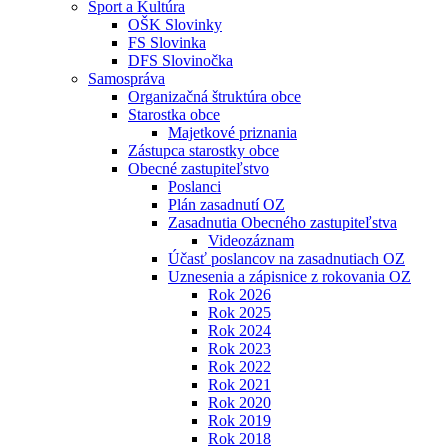
Šport a Kultúra
OŠK Slovinky
FS Slovinka
DFS Slovinočka
Samospráva
Organizačná štruktúra obce
Starostka obce
Majetkové priznania
Zástupca starostky obce
Obecné zastupiteľstvo
Poslanci
Plán zasadnutí OZ
Zasadnutia Obecného zastupiteľstva
Videozáznam
Účasť poslancov na zasadnutiach OZ
Uznesenia a zápisnice z rokovania OZ
Rok 2026
Rok 2025
Rok 2024
Rok 2023
Rok 2022
Rok 2021
Rok 2020
Rok 2019
Rok 2018