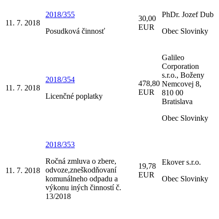
2018/355
PhDr. Jozef Dub
30,00
11. 7. 2018
EUR
Posudková činnosť
Obec Slovinky
Galileo
Corporation
s.r.o., Boženy
2018/354
478,80
Nemcovej 8,
11. 7. 2018
EUR
810 00
Licenčné poplatky
Bratislava
Obec Slovinky
2018/353
Ročná zmluva o zbere,
Ekover s.r.o.
19,78
odvoze,zneškodňovaní
11. 7. 2018
EUR
komunálneho odpadu a
Obec Slovinky
výkonu iných činností č.
13/2018