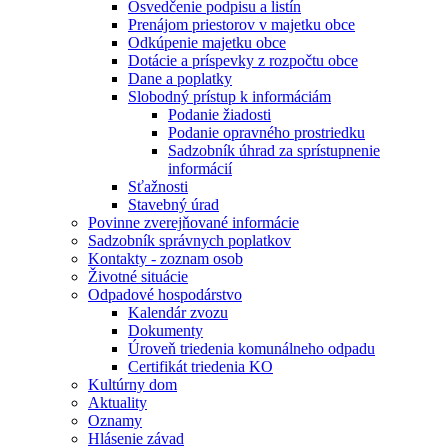
Osvedčenie podpisu a listín
Prenájom priestorov v majetku obce
Odkúpenie majetku obce
Dotácie a príspevky z rozpočtu obce
Dane a poplatky
Slobodný prístup k informáciám
Podanie žiadosti
Podanie opravného prostriedku
Sadzobník úhrad za sprístupnenie
informácií
Sťažnosti
Stavebný úrad
Povinne zverejňované informácie
Sadzobník správnych poplatkov
Kontakty - zoznam osob
Životné situácie
Odpadové hospodárstvo
Kalendár zvozu
Dokumenty
Úroveň triedenia komunálneho odpadu
Certifikát triedenia KO
Kultúrny dom
Aktuality
Oznamy
Hlásenie závad