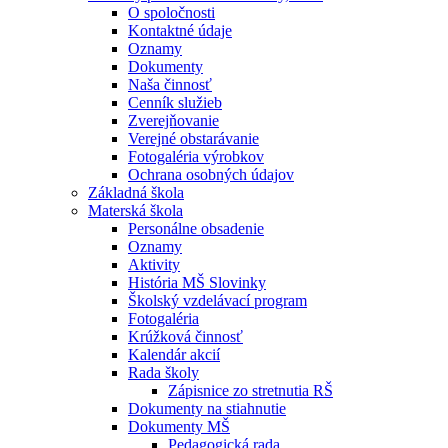
O spoločnosti
Kontaktné údaje
Oznamy
Dokumenty
Naša činnosť
Cenník služieb
Zverejňovanie
Verejné obstarávanie
Fotogaléria výrobkov
Ochrana osobných údajov
Základná škola
Materská škola
Personálne obsadenie
Oznamy
Aktivity
História MŠ Slovinky
Školský vzdelávací program
Fotogaléria
Krúžková činnosť
Kalendár akcií
Rada školy
Zápisnice zo stretnutia RŠ
Dokumenty na stiahnutie
Dokumenty MŠ
Pedagogická rada