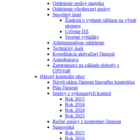
Oddelenie správy majetku
Oddelenie všeobecnej správy
Stavebný úrad
Žiadosti o vydanie súhlasu na výrub
stromov
Určenie DZ
Verejné vyhlášky
Administratívne oddelenie
Technický úsek
Koordinácia aktivačnej činnosti
Autodoprava
Zamestnanci na základe dohody s
ÚPSVaR
Hlavný kontrolór obce
Návrh plánu činnosti hlavného kontrolóra
Plán činnosti
Správy z vykonaných kontrol
Rok 2015
Rok 2016
Rok 2024
Rok 2025
Ročné správy z kontrolnej činnosti
Stanoviská
Rok 2015
Rok 2016