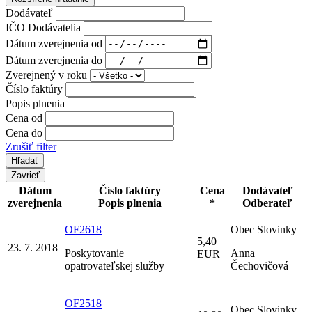
Dodávateľ
IČO Dodávatelia
Dátum zverejnenia od
Dátum zverejnenia do
Zverejnený v roku
Číslo faktúry
Popis plnenia
Cena od
Cena do
Zrušiť filter
Zavrieť
Dátum
Číslo faktúry
Cena
Dodávateľ
zverejnenia
Popis plnenia
*
Odberateľ
OF2618
Obec Slovinky
5,40
23. 7. 2018
Poskytovanie
Anna
EUR
opatrovateľskej služby
Čechovičová
OF2518
Obec Slovinky