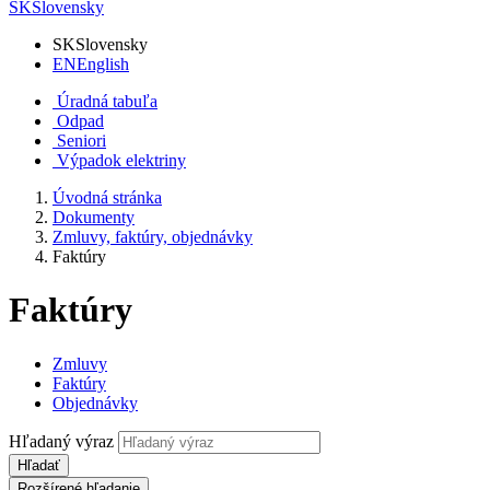
SK
Slovensky
SK
Slovensky
EN
English
Úradná tabuľa
Odpad
Seniori
Výpadok elektriny
Úvodná stránka
Dokumenty
Zmluvy, faktúry, objednávky
Faktúry
Faktúry
Zmluvy
Faktúry
Objednávky
Hľadaný výraz
Hľadať
Rozšírené hľadanie