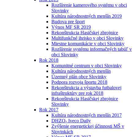
Rozšírenie kamerového systému v obci
Slovinky
Kultúra národnostných menšín 2019
Budova pre šport
Výnos MF SR 2019
Rekonštrukcia Hasičskej zbrojnice
Multifunkčné ihrisko v obci Slovinky
Miestne komunikácie v obci Slovinky
Rozšírenie systému informačných tabúľ v
obci Slovinky
Rok 2018
Komunitné centrum v obci Slovinky
Kultúra národnostných menšín
Územný plán obce Slovinky
Podpora rozvoja športu 2018
Rekonštrukcia a výstavba futbalovej
infraštruktúry pre rok 2018
Rekonštrukcia Hasičskej zbrojnice
Slovinky
Rok 2017
Kultúra národnostných menšín 2017
DHZO- Iveco Daily
Zvýšenie energetickej účinnosti MŠ v
Slovinkách