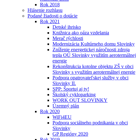
Rok 2018
Hlásenie rozhlasu
Podané žiadosti o dotácie
Rok 2021
Detské ihrisko
Knižnica ako oáza vzdelania
Merač rýchlosti
Modernizácia Kultúrneho domu Slovinky
Zníženie energetickej náročnosti zdroja
tepla OÚ Slovinky využitím aerotermálnej
energie
Rekonštrukcia kotolne objektu ZŠ v obci
Slovinky s využitím aerotermálnej energie
Podpora opatrovateľskej služby v obci
Slovinky II.
SPP: Športuj aj ty!
Školský cykloparking
WORK OUT SLOVINKY
Územný plán
Rok 2020
WiFi4EU
Podpora sociálneho podnikania v obci
Slovinky
GP Regióny 2020
Rok 2019