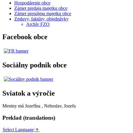
Hospodárenie obce
Zámer predaja majetku obce
Zámer prenájmu majetku obce
Zmluvy, faktúry, objednávky
Archív FZO
Facebook obce
Sociálny podnik obce
Sviatok a výročie
Meniny má
Jozefína
, Nehoslav, Jozefa
Preklad (translations)
Select Language
▼