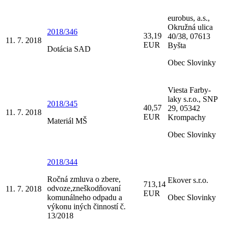
eurobus, a.s.,
Okružná ulica
2018/346
33,19
40/38, 07613
11. 7. 2018
EUR
Byšta
Dotácia SAD
Obec Slovinky
Viesta Farby-
laky s.r.o., SNP
2018/345
40,57
29, 05342
11. 7. 2018
EUR
Krompachy
Materiál MŠ
Obec Slovinky
2018/344
Ročná zmluva o zbere,
Ekover s.r.o.
713,14
odvoze,zneškodňovaní
11. 7. 2018
EUR
komunálneho odpadu a
Obec Slovinky
výkonu iných činností č.
13/2018