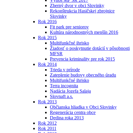
Výnos MF SR 2017
Zberný dvor v obci Slovinky
Rekonštrukcia Hasičskej zbrojnice
Slovinky
Rok 2016
Fit park pre seniorov
Kultúra národnostných menšín 2016
Rok 2015
Multifunkčné ihrisko
Žiadosť o poskytnutie dotácií v pôsobnosti
MFSR
Prevencia kriminality pre rok 2015
Rok 2014
Trieda v prírode
Zateplenie budovy obecného úradu
Multifunkčné ihrisko
Terra incognita
Nadácia Jozefa Salaja
Slovnaft a.s.
Rok 2013
Občianska hliadka v Obci Slovinky
Regenerácia centra obce
Dedina roka 2013
Rok 2012
Rok 2011