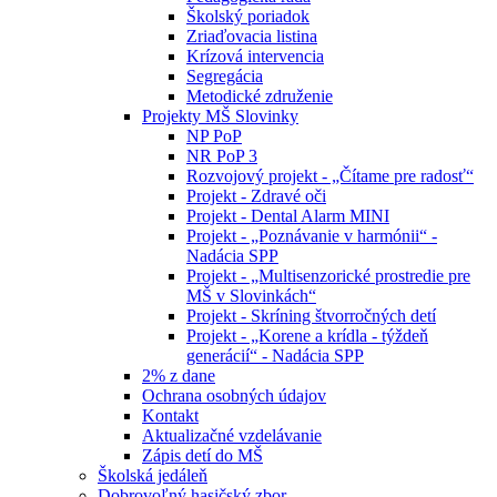
Školský poriadok
Zriaďovacia listina
Krízová intervencia
Segregácia
Metodické združenie
Projekty MŠ Slovinky
NP PoP
NR PoP 3
Rozvojový projekt - „Čítame pre radosť“
Projekt - Zdravé oči
Projekt - Dental Alarm MINI
Projekt - „Poznávanie v harmónii“ -
Nadácia SPP
Projekt - „Multisenzorické prostredie pre
MŠ v Slovinkách“
Projekt - Skríning štvorročných detí
Projekt - „Korene a krídla - týždeň
generácií“ - Nadácia SPP
2% z dane
Ochrana osobných údajov
Kontakt
Aktualizačné vzdelávanie
Zápis detí do MŠ
Školská jedáleň
Dobrovoľný hasičský zbor