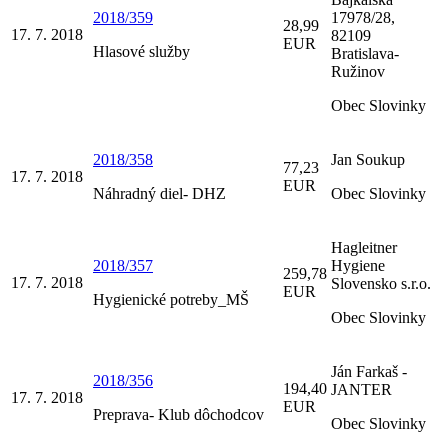
2018/359
17978/28,
28,99
17. 7. 2018
82109
EUR
Hlasové služby
Bratislava-
Ružinov
Obec Slovinky
2018/358
Jan Soukup
77,23
17. 7. 2018
EUR
Náhradný diel- DHZ
Obec Slovinky
Hagleitner
2018/357
Hygiene
259,78
17. 7. 2018
Slovensko s.r.o.
EUR
Hygienické potreby_MŠ
Obec Slovinky
Ján Farkaš -
2018/356
194,40
JANTER
17. 7. 2018
EUR
Preprava- Klub dôchodcov
Obec Slovinky