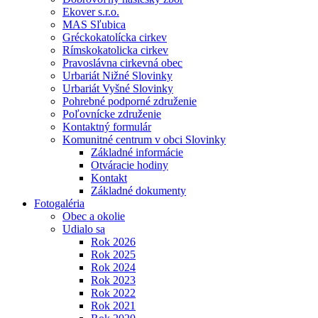
Ekover s.r.o.
MAS Sľubica
Gréckokatolícka cirkev
Rímskokatolicka cirkev
Pravoslávna cirkevná obec
Urbariát Nižné Slovinky
Urbariát Vyšné Slovinky
Pohrebné podporné združenie
Poľovnícke združenie
Kontaktný formulár
Komunitné centrum v obci Slovinky
Základné informácie
Otváracie hodiny
Kontakt
Základné dokumenty
Fotogaléria
Obec a okolie
Udialo sa
Rok 2026
Rok 2025
Rok 2024
Rok 2023
Rok 2022
Rok 2021