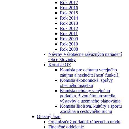
Rok 2017
Rok 2016
Rok 2015
Rok 2014
Rok 2013
Rok 2012
Rok 2011
Rok 2009
Rok 2010
Rok 2008
Návrhy Všeobecne záväzných nariadení
Obce Slovinky
Komisie OZ
Komisia pre ochranu verejného
záujmu a nezlučiteľnosť funkcií
Komisia ekonomická, správy
obecného majetku
Komisia ochrany verejného
poriadku, životného prostredia,
výstavby a územného plánovania
Komisia školstva, kultúry a športu
,sociálna a cestovného ruchu
Obecný úrad
Organizačný poriadok Obecného úradu
Finančné oddelenie