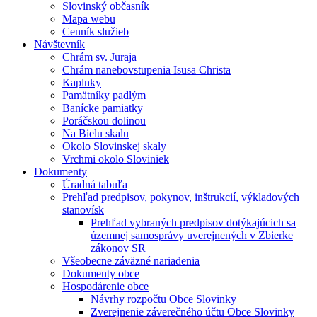
Slovinský občasník
Mapa webu
Cenník služieb
Návštevník
Chrám sv. Juraja
Chrám nanebovstupenia Isusa Christa
Kaplnky
Pamätníky padlým
Banícke pamiatky
Poráčskou dolinou
Na Bielu skalu
Okolo Slovinskej skaly
Vrchmi okolo Sloviniek
Dokumenty
Úradná tabuľa
Prehľad predpisov, pokynov, inštrukcií, výkladových
stanovísk
Prehľad vybraných predpisov dotýkajúcich sa
územnej samosprávy uverejnených v Zbierke
zákonov SR
Všeobecne záväzné nariadenia
Dokumenty obce
Hospodárenie obce
Návrhy rozpočtu Obce Slovinky
Zverejnenie záverečného účtu Obce Slovinky