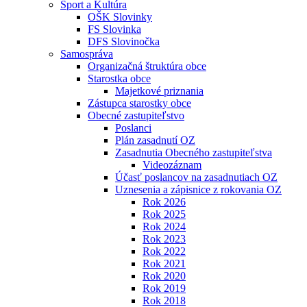
Šport a Kultúra
OŠK Slovinky
FS Slovinka
DFS Slovinočka
Samospráva
Organizačná štruktúra obce
Starostka obce
Majetkové priznania
Zástupca starostky obce
Obecné zastupiteľstvo
Poslanci
Plán zasadnutí OZ
Zasadnutia Obecného zastupiteľstva
Videozáznam
Účasť poslancov na zasadnutiach OZ
Uznesenia a zápisnice z rokovania OZ
Rok 2026
Rok 2025
Rok 2024
Rok 2023
Rok 2022
Rok 2021
Rok 2020
Rok 2019
Rok 2018