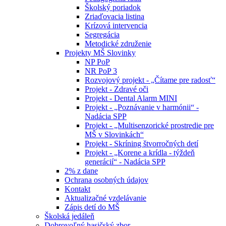
Školský poriadok
Zriaďovacia listina
Krízová intervencia
Segregácia
Metodické združenie
Projekty MŠ Slovinky
NP PoP
NR PoP 3
Rozvojový projekt - „Čítame pre radosť“
Projekt - Zdravé oči
Projekt - Dental Alarm MINI
Projekt - „Poznávanie v harmónii“ -
Nadácia SPP
Projekt - „Multisenzorické prostredie pre
MŠ v Slovinkách“
Projekt - Skríning štvorročných detí
Projekt - „Korene a krídla - týždeň
generácií“ - Nadácia SPP
2% z dane
Ochrana osobných údajov
Kontakt
Aktualizačné vzdelávanie
Zápis detí do MŠ
Školská jedáleň
Dobrovoľný hasičský zbor