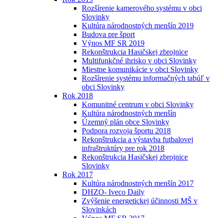
Rozšírenie kamerového systému v obci
Slovinky
Kultúra národnostných menšín 2019
Budova pre šport
Výnos MF SR 2019
Rekonštrukcia Hasičskej zbrojnice
Multifunkčné ihrisko v obci Slovinky
Miestne komunikácie v obci Slovinky
Rozšírenie systému informačných tabúľ v
obci Slovinky
Rok 2018
Komunitné centrum v obci Slovinky
Kultúra národnostných menšín
Územný plán obce Slovinky
Podpora rozvoja športu 2018
Rekonštrukcia a výstavba futbalovej
infraštruktúry pre rok 2018
Rekonštrukcia Hasičskej zbrojnice
Slovinky
Rok 2017
Kultúra národnostných menšín 2017
DHZO- Iveco Daily
Zvýšenie energetickej účinnosti MŠ v
Slovinkách