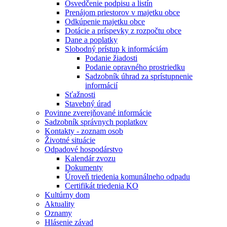
Osvedčenie podpisu a listín
Prenájom priestorov v majetku obce
Odkúpenie majetku obce
Dotácie a príspevky z rozpočtu obce
Dane a poplatky
Slobodný prístup k informáciám
Podanie žiadosti
Podanie opravného prostriedku
Sadzobník úhrad za sprístupnenie
informácií
Sťažnosti
Stavebný úrad
Povinne zverejňované informácie
Sadzobník správnych poplatkov
Kontakty - zoznam osob
Životné situácie
Odpadové hospodárstvo
Kalendár zvozu
Dokumenty
Úroveň triedenia komunálneho odpadu
Certifikát triedenia KO
Kultúrny dom
Aktuality
Oznamy
Hlásenie závad