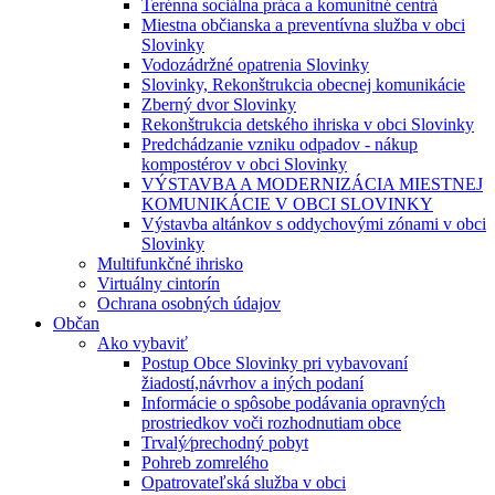
Terénna sociálna práca a komunitné centrá
Miestna občianska a preventívna služba v obci
Slovinky
Vodozádržné opatrenia Slovinky
Slovinky, Rekonštrukcia obecnej komunikácie
Zberný dvor Slovinky
Rekonštrukcia detského ihriska v obci Slovinky
Predchádzanie vzniku odpadov - nákup
kompostérov v obci Slovinky
VÝSTAVBA A MODERNIZÁCIA MIESTNEJ
KOMUNIKÁCIE V OBCI SLOVINKY
Výstavba altánkov s oddychovými zónami v obci
Slovinky
Multifunkčné ihrisko
Virtuálny cintorín
Ochrana osobných údajov
Občan
Ako vybaviť
Postup Obce Slovinky pri vybavovaní
žiadostí,návrhov a iných podaní
Informácie o spôsobe podávania opravných
prostriedkov voči rozhodnutiam obce
Trvalý⁄prechodný pobyt
Pohreb zomrelého
Opatrovateľská služba v obci