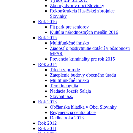
Výnos MF SR 2017
Zberný dvor v obci Slovinky
Rekonštrukcia Hasičskej zbrojnice
Slovinky
Rok 2016
Fit park pre seniorov
Kultúra národnostných menšín 2016
Rok 2015
Multifunkčné ihrisko
Žiadosť o poskytnutie dotácií v pôsobnosti
MFSR
Prevencia kriminality pre rok 2015
Rok 2014
Trieda v prírode
Zateplenie budovy obecného úradu
Multifunkčné ihrisko
Terra incognita
Nadácia Jozefa Salaja
Slovnaft a.s.
Rok 2013
Občianska hliadka v Obci Slovinky
Regenerácia centra obce
Dedina roka 2013
Rok 2012
Rok 2011