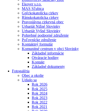
Ekover s.r.o.
MAS Sľubica
Gréckokatolícka cirkev
Rímskokatolicka cirkev
Pravoslávna cirkevná obec
Urbariát Nižné Slovinky
Urbariát Vyšné Slovinky
Pohrebné podporné združenie
Poľovnícke združenie
Kontaktný formulár
Komunitné centrum v obci Slovinky
Základné informácie
Otváracie hodiny
Kontakt
Základné dokumenty
Fotogaléria
Obec a okolie
Udialo sa
Rok 2026
Rok 2025
Rok 2024
Rok 2023
Rok 2022
Rok 2021