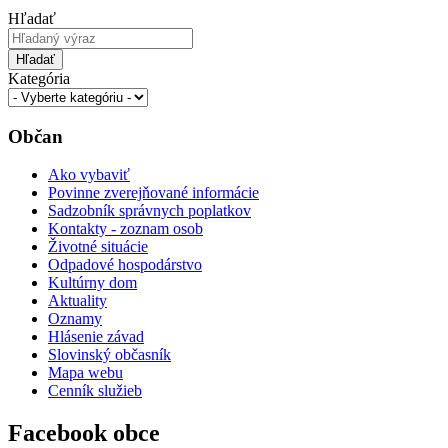
Hľadať
Hľadať
Kategória
Občan
Ako vybaviť
Povinne zverejňované informácie
Sadzobník správnych poplatkov
Kontakty - zoznam osob
Životné situácie
Odpadové hospodárstvo
Kultúrny dom
Aktuality
Oznamy
Hlásenie závad
Slovinský občasník
Mapa webu
Cenník služieb
Facebook obce