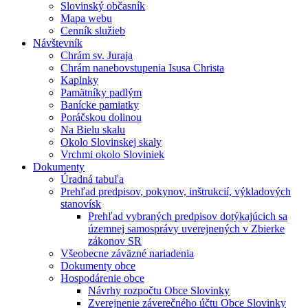
Slovinský občasník
Mapa webu
Cenník služieb
Návštevník
Chrám sv. Juraja
Chrám nanebovstupenia Isusa Christa
Kaplnky
Pamätníky padlým
Banícke pamiatky
Poráčskou dolinou
Na Bielu skalu
Okolo Slovinskej skaly
Vrchmi okolo Sloviniek
Dokumenty
Úradná tabuľa
Prehľad predpisov, pokynov, inštrukcií, výkladových
stanovísk
Prehľad vybraných predpisov dotýkajúcich sa
územnej samosprávy uverejnených v Zbierke
zákonov SR
Všeobecne záväzné nariadenia
Dokumenty obce
Hospodárenie obce
Návrhy rozpočtu Obce Slovinky
Zverejnenie záverečného účtu Obce Slovinky