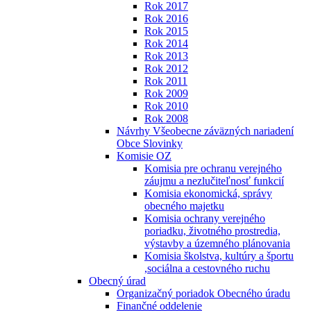
Rok 2017
Rok 2016
Rok 2015
Rok 2014
Rok 2013
Rok 2012
Rok 2011
Rok 2009
Rok 2010
Rok 2008
Návrhy Všeobecne záväzných nariadení
Obce Slovinky
Komisie OZ
Komisia pre ochranu verejného
záujmu a nezlučiteľnosť funkcií
Komisia ekonomická, správy
obecného majetku
Komisia ochrany verejného
poriadku, životného prostredia,
výstavby a územného plánovania
Komisia školstva, kultúry a športu
,sociálna a cestovného ruchu
Obecný úrad
Organizačný poriadok Obecného úradu
Finančné oddelenie