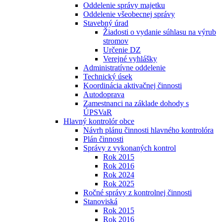
Oddelenie správy majetku
Oddelenie všeobecnej správy
Stavebný úrad
Žiadosti o vydanie súhlasu na výrub
stromov
Určenie DZ
Verejné vyhlášky
Administratívne oddelenie
Technický úsek
Koordinácia aktivačnej činnosti
Autodoprava
Zamestnanci na základe dohody s
ÚPSVaR
Hlavný kontrolór obce
Návrh plánu činnosti hlavného kontrolóra
Plán činnosti
Správy z vykonaných kontrol
Rok 2015
Rok 2016
Rok 2024
Rok 2025
Ročné správy z kontrolnej činnosti
Stanoviská
Rok 2015
Rok 2016