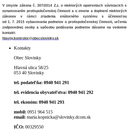
V zmysle zákona č. 307/2014 Z.z. o niektorých opatreniach súvisiacich
s
oznamovaním protispoločenskej činnosti a o zmene a doplnení niektorých
zákonov v rámci zriadenia vnútorného systému s účinnosťou
od 1. 7. 2015 vybavovania podnetov o protispoločenskej činnosti, určenia
zodpovednej osoby a spôsobu podávania podnetov
dávame na vedomie
kontakt:
hlavny.kontrolor@obecslovinky.sk
Kontakty
Obec Slovinky
Hlavná ulica 58/25
053 40 Slovinky
tel. podateľňa: 0940 941 291
tel. evidencia obyvateľstva: 0940 941 292
tel. ekonóm: 0940 941 293
mobil:
0951 964 515
email:
maria.kopnicka@slovinky.dcom.sk
IČO:
00329550