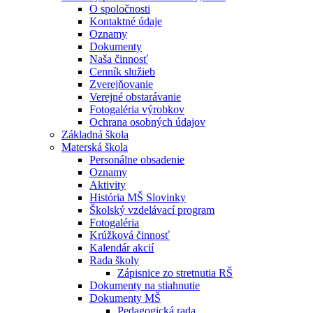
O spoločnosti
Kontaktné údaje
Oznamy
Dokumenty
Naša činnosť
Cenník služieb
Zverejňovanie
Verejné obstarávanie
Fotogaléria výrobkov
Ochrana osobných údajov
Základná škola
Materská škola
Personálne obsadenie
Oznamy
Aktivity
História MŠ Slovinky
Školský vzdelávací program
Fotogaléria
Krúžková činnosť
Kalendár akcií
Rada školy
Zápisnice zo stretnutia RŠ
Dokumenty na stiahnutie
Dokumenty MŠ
Pedagogická rada