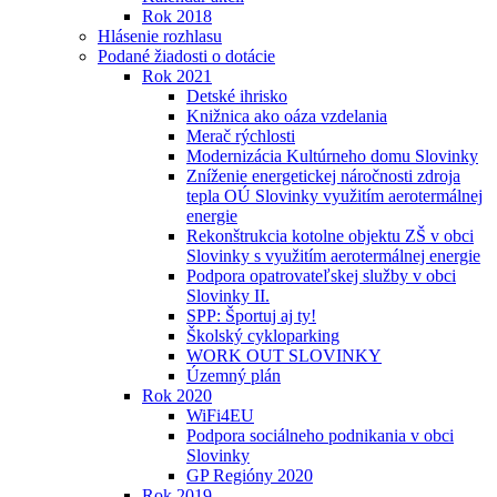
Rok 2018
Hlásenie rozhlasu
Podané žiadosti o dotácie
Rok 2021
Detské ihrisko
Knižnica ako oáza vzdelania
Merač rýchlosti
Modernizácia Kultúrneho domu Slovinky
Zníženie energetickej náročnosti zdroja
tepla OÚ Slovinky využitím aerotermálnej
energie
Rekonštrukcia kotolne objektu ZŠ v obci
Slovinky s využitím aerotermálnej energie
Podpora opatrovateľskej služby v obci
Slovinky II.
SPP: Športuj aj ty!
Školský cykloparking
WORK OUT SLOVINKY
Územný plán
Rok 2020
WiFi4EU
Podpora sociálneho podnikania v obci
Slovinky
GP Regióny 2020
Rok 2019