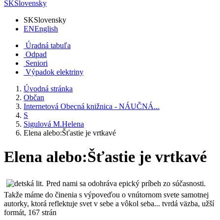
SK
Slovensky
SK
Slovensky
EN
English
Úradná tabuľa
Odpad
Seniori
Výpadok elektriny
Úvodná stránka
Občan
Internetová Obecná knižnica - NÁUČNÁ...
S
Sigulová M.Helena
Elena alebo:Šťastie je vrtkavé
Elena alebo:Šťastie je vrtkavé
Pred nami sa odohráva epický príbeh zo súčasnosti.
Takže máme do činenia s výpoveďou o vnútornom svete samotnej
autorky, ktorá reflektuje svet v sebe a vôkol seba... tvrdá väzba, užší
formát, 167 strán