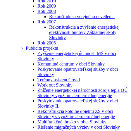
Rok 2010
Rok 2009
Rok 2008
Rekonštrukcia verejného osvetlenia
Rok 2007
Rekonštrukcia a zvýšenie energetickej
efektívnosti budovy Základnej školy
Slovinky
Rok 2005
Publicita projektu
Zvýšenie energetickej účinnosti MŠ v obci
Slovinky
Komunitné centrum v obci Slovinky
Poskytovanie opatrovateľskej služby v obci
Slovinky
Terénny asistent Covid
Work out Slovinky
Zníženie energetickej náročnosti zdroja tepla OÚ
Slovinky využitím aerotermálnej energie
Poskytovanie opatrovateľskej služby v obci
Slovinky II.
Rekonštrukcia kotolne objektu ZŠ v obci
Slovinky s využitím aerotermálnej energie
Multifunkčné ihrisko v obci Slovinky
Riešenie migračných výziev v obci Slovinky