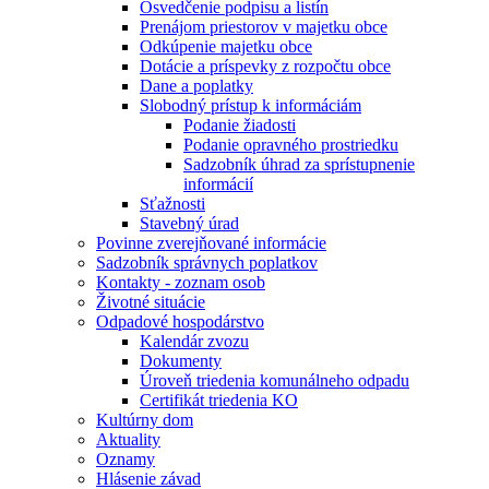
Osvedčenie podpisu a listín
Prenájom priestorov v majetku obce
Odkúpenie majetku obce
Dotácie a príspevky z rozpočtu obce
Dane a poplatky
Slobodný prístup k informáciám
Podanie žiadosti
Podanie opravného prostriedku
Sadzobník úhrad za sprístupnenie
informácií
Sťažnosti
Stavebný úrad
Povinne zverejňované informácie
Sadzobník správnych poplatkov
Kontakty - zoznam osob
Životné situácie
Odpadové hospodárstvo
Kalendár zvozu
Dokumenty
Úroveň triedenia komunálneho odpadu
Certifikát triedenia KO
Kultúrny dom
Aktuality
Oznamy
Hlásenie závad