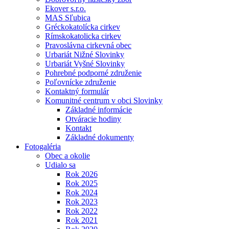
Ekover s.r.o.
MAS Sľubica
Gréckokatolícka cirkev
Rímskokatolicka cirkev
Pravoslávna cirkevná obec
Urbariát Nižné Slovinky
Urbariát Vyšné Slovinky
Pohrebné podporné združenie
Poľovnícke združenie
Kontaktný formulár
Komunitné centrum v obci Slovinky
Základné informácie
Otváracie hodiny
Kontakt
Základné dokumenty
Fotogaléria
Obec a okolie
Udialo sa
Rok 2026
Rok 2025
Rok 2024
Rok 2023
Rok 2022
Rok 2021