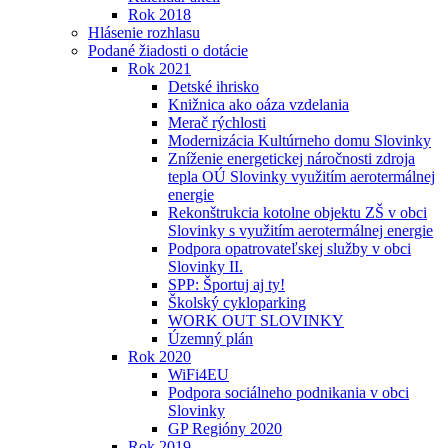
Rok 2018
Hlásenie rozhlasu
Podané žiadosti o dotácie
Rok 2021
Detské ihrisko
Knižnica ako oáza vzdelania
Merač rýchlosti
Modernizácia Kultúrneho domu Slovinky
Zníženie energetickej náročnosti zdroja
tepla OÚ Slovinky využitím aerotermálnej
energie
Rekonštrukcia kotolne objektu ZŠ v obci
Slovinky s využitím aerotermálnej energie
Podpora opatrovateľskej služby v obci
Slovinky II.
SPP: Športuj aj ty!
Školský cykloparking
WORK OUT SLOVINKY
Územný plán
Rok 2020
WiFi4EU
Podpora sociálneho podnikania v obci
Slovinky
GP Regióny 2020
Rok 2019