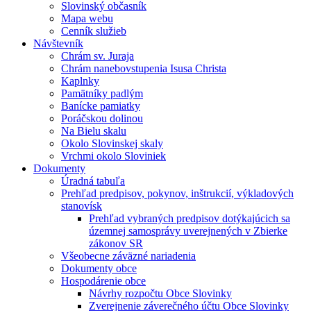
Slovinský občasník
Mapa webu
Cenník služieb
Návštevník
Chrám sv. Juraja
Chrám nanebovstupenia Isusa Christa
Kaplnky
Pamätníky padlým
Banícke pamiatky
Poráčskou dolinou
Na Bielu skalu
Okolo Slovinskej skaly
Vrchmi okolo Sloviniek
Dokumenty
Úradná tabuľa
Prehľad predpisov, pokynov, inštrukcií, výkladových
stanovísk
Prehľad vybraných predpisov dotýkajúcich sa
územnej samosprávy uverejnených v Zbierke
zákonov SR
Všeobecne záväzné nariadenia
Dokumenty obce
Hospodárenie obce
Návrhy rozpočtu Obce Slovinky
Zverejnenie záverečného účtu Obce Slovinky