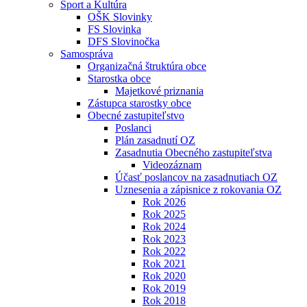
Šport a Kultúra
OŠK Slovinky
FS Slovinka
DFS Slovinočka
Samospráva
Organizačná štruktúra obce
Starostka obce
Majetkové priznania
Zástupca starostky obce
Obecné zastupiteľstvo
Poslanci
Plán zasadnutí OZ
Zasadnutia Obecného zastupiteľstva
Videozáznam
Účasť poslancov na zasadnutiach OZ
Uznesenia a zápisnice z rokovania OZ
Rok 2026
Rok 2025
Rok 2024
Rok 2023
Rok 2022
Rok 2021
Rok 2020
Rok 2019
Rok 2018