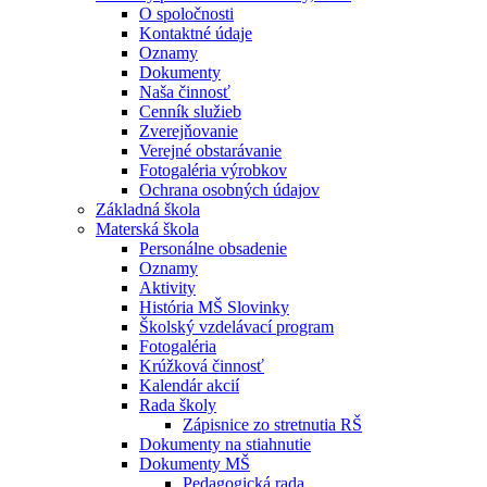
O spoločnosti
Kontaktné údaje
Oznamy
Dokumenty
Naša činnosť
Cenník služieb
Zverejňovanie
Verejné obstarávanie
Fotogaléria výrobkov
Ochrana osobných údajov
Základná škola
Materská škola
Personálne obsadenie
Oznamy
Aktivity
História MŠ Slovinky
Školský vzdelávací program
Fotogaléria
Krúžková činnosť
Kalendár akcií
Rada školy
Zápisnice zo stretnutia RŠ
Dokumenty na stiahnutie
Dokumenty MŠ
Pedagogická rada