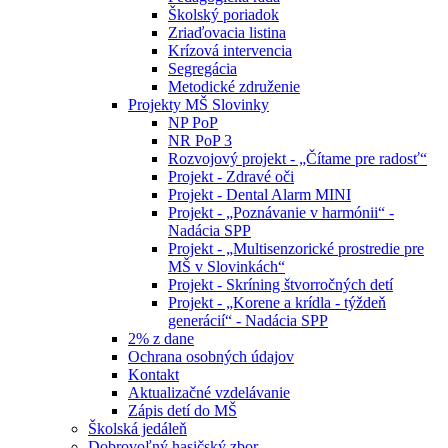
Školský poriadok
Zriaďovacia listina
Krízová intervencia
Segregácia
Metodické združenie
Projekty MŠ Slovinky
NP PoP
NR PoP 3
Rozvojový projekt - „Čítame pre radosť“
Projekt - Zdravé oči
Projekt - Dental Alarm MINI
Projekt - „Poznávanie v harmónii“ -
Nadácia SPP
Projekt - „Multisenzorické prostredie pre
MŠ v Slovinkách“
Projekt - Skríning štvorročných detí
Projekt - „Korene a krídla - týždeň
generácií“ - Nadácia SPP
2% z dane
Ochrana osobných údajov
Kontakt
Aktualizačné vzdelávanie
Zápis detí do MŠ
Školská jedáleň
Dobrovoľný hasičský zbor