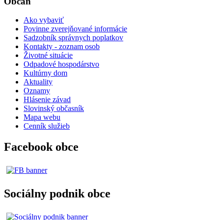
Občan
Ako vybaviť
Povinne zverejňované informácie
Sadzobník správnych poplatkov
Kontakty - zoznam osob
Životné situácie
Odpadové hospodárstvo
Kultúrny dom
Aktuality
Oznamy
Hlásenie závad
Slovinský občasník
Mapa webu
Cenník služieb
Facebook obce
Sociálny podnik obce