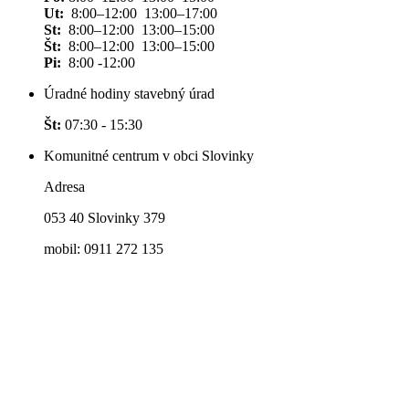
Ut:
8:00–12:00 13:00–17:00
St:
8:00–12:00 13:00–15:00
Št:
8:00–12:00 13:00–15:00
Pi:
8:00 -12:00
Úradné hodiny stavebný úrad
Št:
07:30 - 15:30
Komunitné centrum v obci Slovinky
Adresa
053 40 Slovinky 379
mobil: 0911 272 135