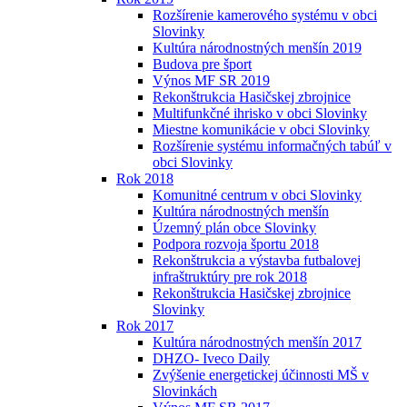
Rozšírenie kamerového systému v obci
Slovinky
Kultúra národnostných menšín 2019
Budova pre šport
Výnos MF SR 2019
Rekonštrukcia Hasičskej zbrojnice
Multifunkčné ihrisko v obci Slovinky
Miestne komunikácie v obci Slovinky
Rozšírenie systému informačných tabúľ v
obci Slovinky
Rok 2018
Komunitné centrum v obci Slovinky
Kultúra národnostných menšín
Územný plán obce Slovinky
Podpora rozvoja športu 2018
Rekonštrukcia a výstavba futbalovej
infraštruktúry pre rok 2018
Rekonštrukcia Hasičskej zbrojnice
Slovinky
Rok 2017
Kultúra národnostných menšín 2017
DHZO- Iveco Daily
Zvýšenie energetickej účinnosti MŠ v
Slovinkách