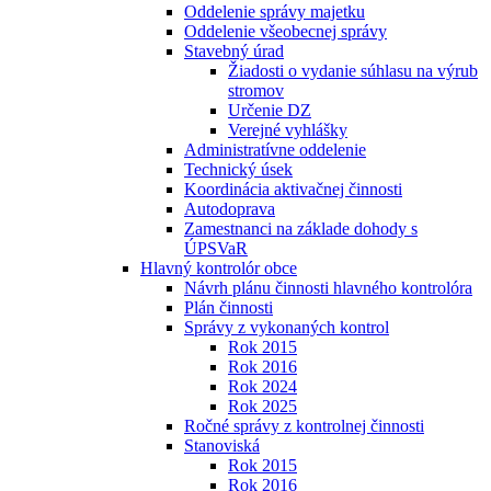
Oddelenie správy majetku
Oddelenie všeobecnej správy
Stavebný úrad
Žiadosti o vydanie súhlasu na výrub
stromov
Určenie DZ
Verejné vyhlášky
Administratívne oddelenie
Technický úsek
Koordinácia aktivačnej činnosti
Autodoprava
Zamestnanci na základe dohody s
ÚPSVaR
Hlavný kontrolór obce
Návrh plánu činnosti hlavného kontrolóra
Plán činnosti
Správy z vykonaných kontrol
Rok 2015
Rok 2016
Rok 2024
Rok 2025
Ročné správy z kontrolnej činnosti
Stanoviská
Rok 2015
Rok 2016