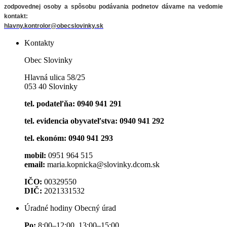
zodpovednej osoby a spôsobu podávania podnetov
dávame na vedomie
kontakt:
hlavny.kontrolor@obecslovinky.sk
Kontakty
Obec Slovinky
Hlavná ulica 58/25
053 40 Slovinky
tel. podateľňa: 0940 941 291
tel. evidencia obyvateľstva: 0940 941 292
tel. ekonóm: 0940 941 293
mobil:
0951 964 515
email:
maria.kopnicka@slovinky.dcom.sk
IČO:
00329550
DIČ:
2021331532
Úradné hodiny Obecný úrad
Po:
8:00–12:00 13:00–15:00