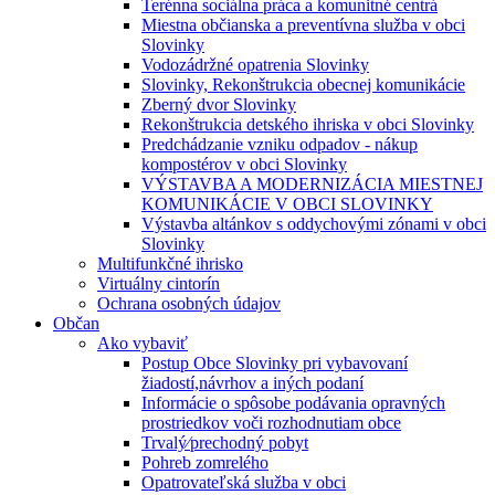
Terénna sociálna práca a komunitné centrá
Miestna občianska a preventívna služba v obci
Slovinky
Vodozádržné opatrenia Slovinky
Slovinky, Rekonštrukcia obecnej komunikácie
Zberný dvor Slovinky
Rekonštrukcia detského ihriska v obci Slovinky
Predchádzanie vzniku odpadov - nákup
kompostérov v obci Slovinky
VÝSTAVBA A MODERNIZÁCIA MIESTNEJ
KOMUNIKÁCIE V OBCI SLOVINKY
Výstavba altánkov s oddychovými zónami v obci
Slovinky
Multifunkčné ihrisko
Virtuálny cintorín
Ochrana osobných údajov
Občan
Ako vybaviť
Postup Obce Slovinky pri vybavovaní
žiadostí,návrhov a iných podaní
Informácie o spôsobe podávania opravných
prostriedkov voči rozhodnutiam obce
Trvalý⁄prechodný pobyt
Pohreb zomrelého
Opatrovateľská služba v obci