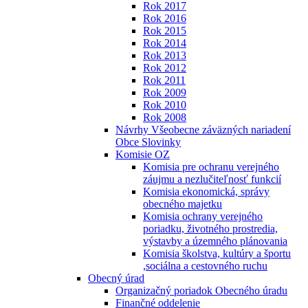
Rok 2017
Rok 2016
Rok 2015
Rok 2014
Rok 2013
Rok 2012
Rok 2011
Rok 2009
Rok 2010
Rok 2008
Návrhy Všeobecne záväzných nariadení
Obce Slovinky
Komisie OZ
Komisia pre ochranu verejného
záujmu a nezlučiteľnosť funkcií
Komisia ekonomická, správy
obecného majetku
Komisia ochrany verejného
poriadku, životného prostredia,
výstavby a územného plánovania
Komisia školstva, kultúry a športu
,sociálna a cestovného ruchu
Obecný úrad
Organizačný poriadok Obecného úradu
Finančné oddelenie