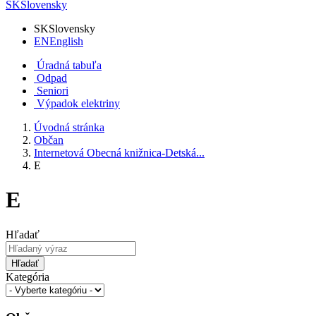
SK
Slovensky
SK
Slovensky
EN
English
Úradná tabuľa
Odpad
Seniori
Výpadok elektriny
Úvodná stránka
Občan
Internetová Obecná knižnica-Detská...
E
E
Hľadať
Hľadať
Kategória