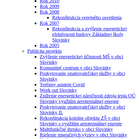
Rok 2010
Rok 2009
Rok 2008
Rekonštrukcia verejného osvetlenia
Rok 2007
Rekonštrukcia a zvýšenie energetickej
efektívnosti budovy Základnej školy
Slovinky
Rok 2005
Publicita projektu
Zvýšenie energetickej účinnosti MŠ v obci
Slovinky
Komunitné centrum v obci Slovinky
Poskytovanie opatrovateľskej služby v obci
Slovinky
Terénny asistent Covid
Work out Slovinky
Zníženie energetickej náročnosti zdroja tepla OÚ
Slovinky využitím aerotermálnej energie
Poskytovanie opatrovateľskej služby v obci
Slovinky II.
Rekonštrukcia kotolne objektu ZŠ v obci
Slovinky s využitím aerotermálnej energie
Multifunkčné ihrisko v obci Slovinky
Riešenie migračných výziev v obci Slovinky