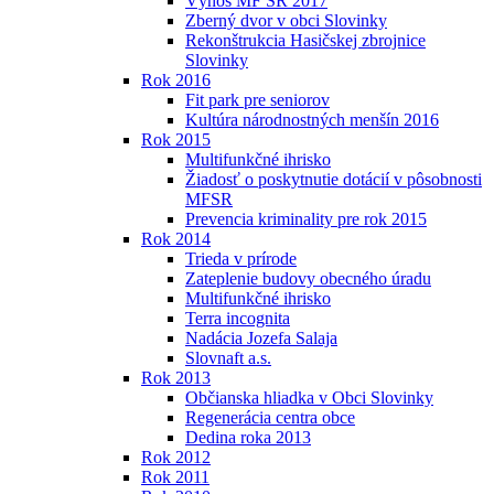
Výnos MF SR 2017
Zberný dvor v obci Slovinky
Rekonštrukcia Hasičskej zbrojnice
Slovinky
Rok 2016
Fit park pre seniorov
Kultúra národnostných menšín 2016
Rok 2015
Multifunkčné ihrisko
Žiadosť o poskytnutie dotácií v pôsobnosti
MFSR
Prevencia kriminality pre rok 2015
Rok 2014
Trieda v prírode
Zateplenie budovy obecného úradu
Multifunkčné ihrisko
Terra incognita
Nadácia Jozefa Salaja
Slovnaft a.s.
Rok 2013
Občianska hliadka v Obci Slovinky
Regenerácia centra obce
Dedina roka 2013
Rok 2012
Rok 2011