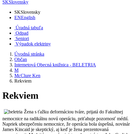
SK
Slovensky
SK
Slovensky
EN
English
Úradná tabuľa
Odpad
Seniori
Výpadok elektriny
Úvodná stránka
Občan
Internetová Obecná knižnica - BELETRIA
M
McClure Ken
Rekviem
Rekviem
Žena s ťažku deformáciou tváre, prijatá do Fakultnej
nemocnice na radikálnu novú operáciu, priťahuje pozornosť médií.
Napriek ubezpečeniu nemocnice, že operácia bola úspešná, novinár
James Kincaid je skeptický, aj keď je žena prezentovaná