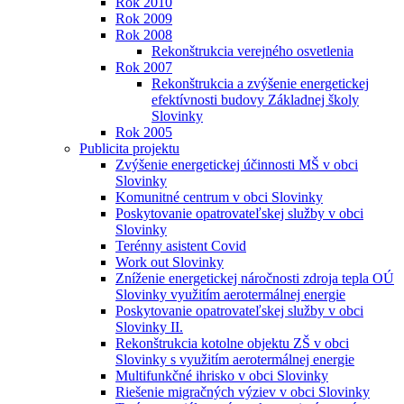
Rok 2010
Rok 2009
Rok 2008
Rekonštrukcia verejného osvetlenia
Rok 2007
Rekonštrukcia a zvýšenie energetickej
efektívnosti budovy Základnej školy
Slovinky
Rok 2005
Publicita projektu
Zvýšenie energetickej účinnosti MŠ v obci
Slovinky
Komunitné centrum v obci Slovinky
Poskytovanie opatrovateľskej služby v obci
Slovinky
Terénny asistent Covid
Work out Slovinky
Zníženie energetickej náročnosti zdroja tepla OÚ
Slovinky využitím aerotermálnej energie
Poskytovanie opatrovateľskej služby v obci
Slovinky II.
Rekonštrukcia kotolne objektu ZŠ v obci
Slovinky s využitím aerotermálnej energie
Multifunkčné ihrisko v obci Slovinky
Riešenie migračných výziev v obci Slovinky