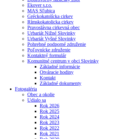
Ekover s.r.o.
MAS Sľubica
Gréckokatolícka cirkev
Rímskokatolicka cirkev
Pravoslávna cirkevná obec
Urbariát Nižné Slovinky
Urbariát Vyšné Slovinky
Pohrebné podporné združenie
Poľovnícke združenie
Kontaktný formulár
Komunitné centrum v obci Slovinky
Základné informácie
Otváracie hodiny
Kontakt
Základné dokumenty
Fotogaléria
Obec a okolie
Udialo sa
Rok 2026
Rok 2025
Rok 2024
Rok 2023
Rok 2022
Rok 2021