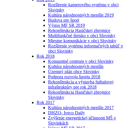
Rozšírenie kamerového systému v obci
Slovinky
Kultúra národnostných menšín 2019
Budova pre šport
Výnos MF SR 2019
Rekonštrukcia Hasičskej zbrojnice
Multifunkčné ihrisko v obci Slovinky
Miestne komunikácie v obci Slovinky
Rozšírenie systému informačných tabúľ v
obci Slovinky
Rok 2018
Komunitné centrum v obci Slovinky
Kultúra národnostných menšín
Územný plán obce Slovinky
Podpora rozvoja športu 2018
Rekonštrukcia a výstavba futbalovej
infraštruktúry pre rok 2018
Rekonštrukcia Hasičskej zbrojnice
Slovinky
Rok 2017
Kultúra národnostných menšín 2017
DHZO- Iveco Daily
Zvýšenie energetickej účinnosti MŠ v
Slovinkách