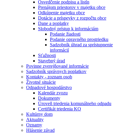
Osvedčenie podpisu a listín
Prenájom priestorov v majetku obce
Odkúpenie majetku obce
Dotácie a príspevky z rozpočtu obce
Dane a poplatky
Slobodný prístup k informáciám
Podanie žiadosti
Podanie opravného prostriedku
Sadzobník úhrad za sprístupnenie
informácií
Sťažnosti
Stavebný úrad
Povinne zverejňované informácie
Sadzobník správnych poplatkov
Kontakty - zoznam osob
Životné situácie
Odpadové hospodárstvo
Kalendár zvozu
Dokumenty
Úroveň triedenia komunálneho odpadu
Certifikát triedenia KO
Kultúrny dom
Aktuality
Oznamy
Hlásenie závad