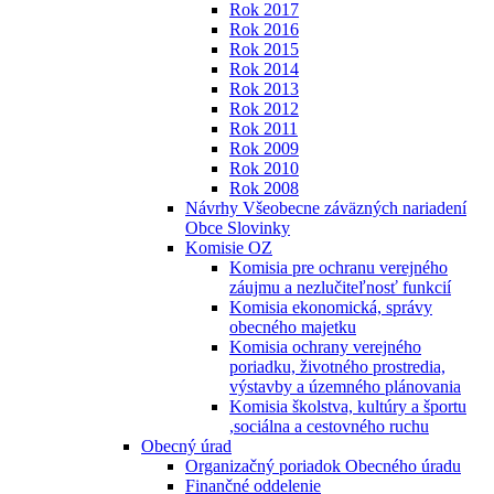
Rok 2017
Rok 2016
Rok 2015
Rok 2014
Rok 2013
Rok 2012
Rok 2011
Rok 2009
Rok 2010
Rok 2008
Návrhy Všeobecne záväzných nariadení
Obce Slovinky
Komisie OZ
Komisia pre ochranu verejného
záujmu a nezlučiteľnosť funkcií
Komisia ekonomická, správy
obecného majetku
Komisia ochrany verejného
poriadku, životného prostredia,
výstavby a územného plánovania
Komisia školstva, kultúry a športu
,sociálna a cestovného ruchu
Obecný úrad
Organizačný poriadok Obecného úradu
Finančné oddelenie