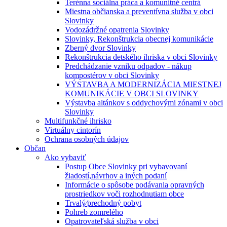
Terénna sociálna práca a komunitné centrá
Miestna občianska a preventívna služba v obci
Slovinky
Vodozádržné opatrenia Slovinky
Slovinky, Rekonštrukcia obecnej komunikácie
Zberný dvor Slovinky
Rekonštrukcia detského ihriska v obci Slovinky
Predchádzanie vzniku odpadov - nákup
kompostérov v obci Slovinky
VÝSTAVBA A MODERNIZÁCIA MIESTNEJ
KOMUNIKÁCIE V OBCI SLOVINKY
Výstavba altánkov s oddychovými zónami v obci
Slovinky
Multifunkčné ihrisko
Virtuálny cintorín
Ochrana osobných údajov
Občan
Ako vybaviť
Postup Obce Slovinky pri vybavovaní
žiadostí,návrhov a iných podaní
Informácie o spôsobe podávania opravných
prostriedkov voči rozhodnutiam obce
Trvalý⁄prechodný pobyt
Pohreb zomrelého
Opatrovateľská služba v obci