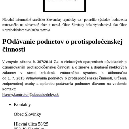
Národné informačné stredisko Slovenskej republiky, a.s. potvrdilo výsledok hodnotenia
zameraného na slovenské obce a mestá. Obec Slovinky bola vyhodnotená ako Obec
s predpokladom stabilného rozvoja.
POdávanie podnetov o protispoločenskej
činnosti
V zmysle zákona č. 307/2014 Z.z. o niektorých opatreniach súvisiacich
s
oznamovaním protispoločenskej činnosti a o zmene a doplnení niektorých
zákonov v rámci zriadenia vnútorného systému s účinnosťou
od 1. 7. 2015 vybavovania podnetov o protispoločenskej činnosti, určenia
zodpovednej osoby a spôsobu podávania podnetov
dávame na vedomie
kontakt:
hlavny.kontrolor@obecslovinky.sk
Kontakty
Obec Slovinky
Hlavná ulica 58/25