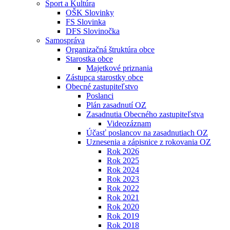
Šport a Kultúra
OŠK Slovinky
FS Slovinka
DFS Slovinočka
Samospráva
Organizačná štruktúra obce
Starostka obce
Majetkové priznania
Zástupca starostky obce
Obecné zastupiteľstvo
Poslanci
Plán zasadnutí OZ
Zasadnutia Obecného zastupiteľstva
Videozáznam
Účasť poslancov na zasadnutiach OZ
Uznesenia a zápisnice z rokovania OZ
Rok 2026
Rok 2025
Rok 2024
Rok 2023
Rok 2022
Rok 2021
Rok 2020
Rok 2019
Rok 2018