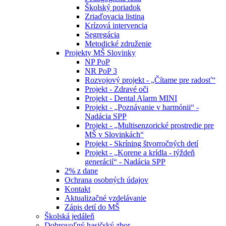
Školský poriadok
Zriaďovacia listina
Krízová intervencia
Segregácia
Metodické združenie
Projekty MŠ Slovinky
NP PoP
NR PoP 3
Rozvojový projekt - „Čítame pre radosť“
Projekt - Zdravé oči
Projekt - Dental Alarm MINI
Projekt - „Poznávanie v harmónii“ -
Nadácia SPP
Projekt - „Multisenzorické prostredie pre
MŠ v Slovinkách“
Projekt - Skríning štvorročných detí
Projekt - „Korene a krídla - týždeň
generácií“ - Nadácia SPP
2% z dane
Ochrana osobných údajov
Kontakt
Aktualizačné vzdelávanie
Zápis detí do MŠ
Školská jedáleň
Dobrovoľný hasičský zbor