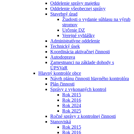
Oddelenie správy majetku
Oddelenie všeobecnej správy
Stavebný úrad
Žiadosti o vydanie súhlasu na výrub
stromov
Určenie DZ
Verejné vyhlášky
Administratívne oddelenie
Technický úsek
Koordinácia aktivačnej činnosti
Autodoprava
Zamestnanci na základe dohody s
ÚPSVaR
Hlavný kontrolór obce
Návrh plánu činnosti hlavného kontrolóra
Plán činnosti
Správy z vykonaných kontrol
Rok 2015
Rok 2016
Rok 2024
Rok 2025
Ročné správy z kontrolnej činnosti
Stanoviská
Rok 2015
Rok 2016