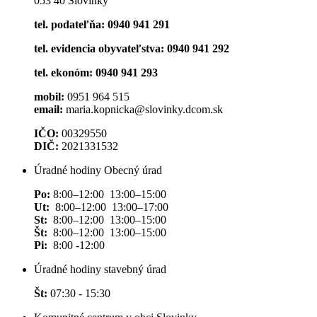
053 40 Slovinky
tel. podateľňa: 0940 941 291
tel. evidencia obyvateľstva: 0940 941 292
tel. ekonóm: 0940 941 293
mobil:
0951 964 515
email:
maria.kopnicka@slovinky.dcom.sk
IČO:
00329550
DIČ:
2021331532
Úradné hodiny Obecný úrad
Po:
8:00–12:00 13:00–15:00
Ut:
8:00–12:00 13:00–17:00
St:
8:00–12:00 13:00–15:00
Št:
8:00–12:00 13:00–15:00
Pi:
8:00 -12:00
Úradné hodiny stavebný úrad
Št:
07:30 - 15:30