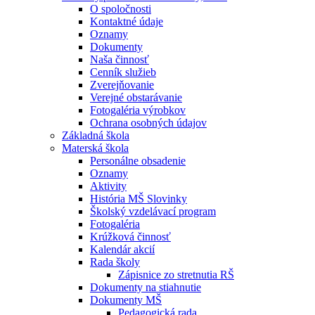
O spoločnosti
Kontaktné údaje
Oznamy
Dokumenty
Naša činnosť
Cenník služieb
Zverejňovanie
Verejné obstarávanie
Fotogaléria výrobkov
Ochrana osobných údajov
Základná škola
Materská škola
Personálne obsadenie
Oznamy
Aktivity
História MŠ Slovinky
Školský vzdelávací program
Fotogaléria
Krúžková činnosť
Kalendár akcií
Rada školy
Zápisnice zo stretnutia RŠ
Dokumenty na stiahnutie
Dokumenty MŠ
Pedagogická rada