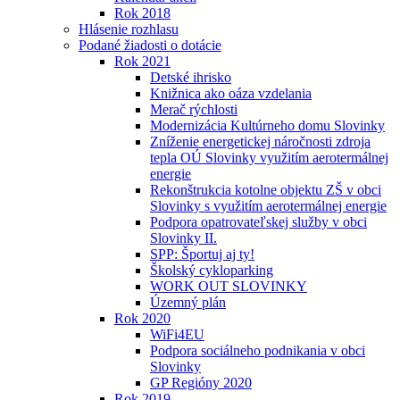
Rok 2018
Hlásenie rozhlasu
Podané žiadosti o dotácie
Rok 2021
Detské ihrisko
Knižnica ako oáza vzdelania
Merač rýchlosti
Modernizácia Kultúrneho domu Slovinky
Zníženie energetickej náročnosti zdroja
tepla OÚ Slovinky využitím aerotermálnej
energie
Rekonštrukcia kotolne objektu ZŠ v obci
Slovinky s využitím aerotermálnej energie
Podpora opatrovateľskej služby v obci
Slovinky II.
SPP: Športuj aj ty!
Školský cykloparking
WORK OUT SLOVINKY
Územný plán
Rok 2020
WiFi4EU
Podpora sociálneho podnikania v obci
Slovinky
GP Regióny 2020
Rok 2019