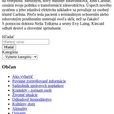
na verejnosti. Medzitým, nový minister zdravotníctva, John Carlisle,
oznámi svoju politiku o transformácii zdravotníctva. Úspech nového
systému a jeho zdanlivá efektivita nákladov sa považuje za osobný
triumf Carlisla. Prečo teda pacienti s terminálnym ochorením alebo
zdravotným postihnutím umierajú oveľa skôr, než sa čakalo?
S pomocou doktora Neila Tolkiena a sestry Evy Laing, Kincaid
odhalí desivé a zlovestné sprisahanie.
Hľadať
Hľadať
Kategória
Občan
Ako vybaviť
Povinne zverejňované informácie
Sadzobník správnych poplatkov
Kontakty - zoznam osob
Životné situácie
Odpadové hospodárstvo
Kultúrny dom
Aktuality
Oznamy