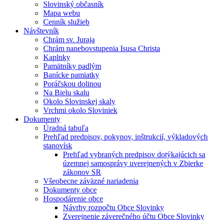
Slovinský občasník
Mapa webu
Cenník služieb
Návštevník
Chrám sv. Juraja
Chrám nanebovstupenia Isusa Christa
Kaplnky
Pamätníky padlým
Banícke pamiatky
Poráčskou dolinou
Na Bielu skalu
Okolo Slovinskej skaly
Vrchmi okolo Sloviniek
Dokumenty
Úradná tabuľa
Prehľad predpisov, pokynov, inštrukcií, výkladových
stanovísk
Prehľad vybraných predpisov dotýkajúcich sa
územnej samosprávy uverejnených v Zbierke
zákonov SR
Všeobecne záväzné nariadenia
Dokumenty obce
Hospodárenie obce
Návrhy rozpočtu Obce Slovinky
Zverejnenie záverečného účtu Obce Slovinky