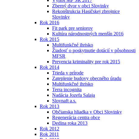
Výnos MF SR 2017
Zberný dvor v obci Slovinky
Rekonštrukcia Hasičskej zbrojnice
Slovinky
Rok 2016
Fit park pre seniorov
Kultúra národnostných menšín 2016
Rok 2015
Multifunkčné ihrisko
Žiadosť o poskytnutie dotácií v pôsobnosti
MFSR
Prevencia kriminality pre rok 2015
Rok 2014
Trieda v prírode
Zateplenie budovy obecného úradu
Multifunkčné ihrisko
Terra incognita
Nadácia Jozefa Salaja
Slovnaft a.s.
Rok 2013
Občianska hliadka v Obci Slovinky
Regenerácia centra obce
Dedina roka 2013
Rok 2012
Rok 2011