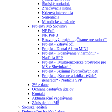
Školský poriadok
Zriaďovacia listina
Krízová intervencia
Segregácia
Metodické združenie
Projekty MŠ Slovinky
NP PoP
NR PoP 3
Rozvojový projekt - „Čítame pre radosť“
Projekt - Zdravé oči
Projekt - Dental Alarm MINI
Projekt - „Poznávanie v harmónii“ -
Nadácia SPP
Projekt - „Multisenzorické prostredie pre
MŠ v Slovinkách“
Projekt - Skríning štvorročných detí
Projekt - „Korene a krídla - týždeň
generácií“ - Nadácia SPP
2% z dane
Ochrana osobných údajov
Kontakt
Aktualizačné vzdelávanie
Zápis detí do MŠ
Školská jedáleň
Dobrovoľný hasičský zbor