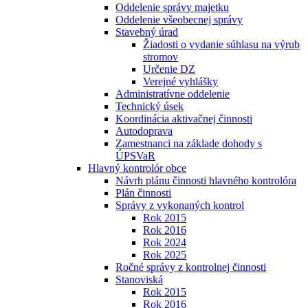
Oddelenie správy majetku
Oddelenie všeobecnej správy
Stavebný úrad
Žiadosti o vydanie súhlasu na výrub
stromov
Určenie DZ
Verejné vyhlášky
Administratívne oddelenie
Technický úsek
Koordinácia aktivačnej činnosti
Autodoprava
Zamestnanci na základe dohody s
ÚPSVaR
Hlavný kontrolór obce
Návrh plánu činnosti hlavného kontrolóra
Plán činnosti
Správy z vykonaných kontrol
Rok 2015
Rok 2016
Rok 2024
Rok 2025
Ročné správy z kontrolnej činnosti
Stanoviská
Rok 2015
Rok 2016