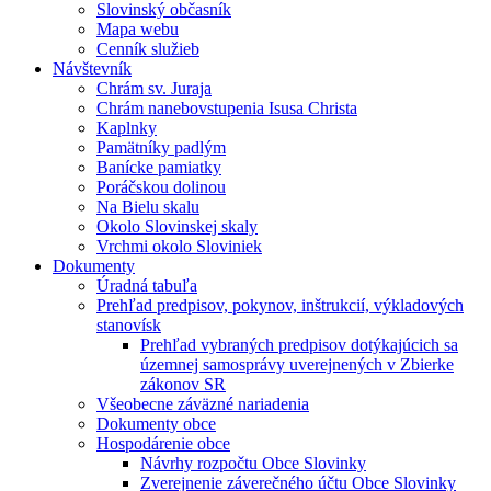
Slovinský občasník
Mapa webu
Cenník služieb
Návštevník
Chrám sv. Juraja
Chrám nanebovstupenia Isusa Christa
Kaplnky
Pamätníky padlým
Banícke pamiatky
Poráčskou dolinou
Na Bielu skalu
Okolo Slovinskej skaly
Vrchmi okolo Sloviniek
Dokumenty
Úradná tabuľa
Prehľad predpisov, pokynov, inštrukcií, výkladových
stanovísk
Prehľad vybraných predpisov dotýkajúcich sa
územnej samosprávy uverejnených v Zbierke
zákonov SR
Všeobecne záväzné nariadenia
Dokumenty obce
Hospodárenie obce
Návrhy rozpočtu Obce Slovinky
Zverejnenie záverečného účtu Obce Slovinky