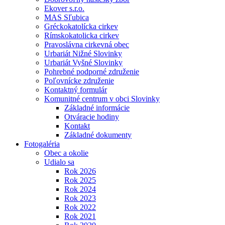
Ekover s.r.o.
MAS Sľubica
Gréckokatolícka cirkev
Rímskokatolicka cirkev
Pravoslávna cirkevná obec
Urbariát Nižné Slovinky
Urbariát Vyšné Slovinky
Pohrebné podporné združenie
Poľovnícke združenie
Kontaktný formulár
Komunitné centrum v obci Slovinky
Základné informácie
Otváracie hodiny
Kontakt
Základné dokumenty
Fotogaléria
Obec a okolie
Udialo sa
Rok 2026
Rok 2025
Rok 2024
Rok 2023
Rok 2022
Rok 2021