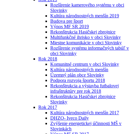
Rozšírenie kamerového systému v obci
Slovinky
Kultúra národnostných menšín 2019
Budova pre šport
Výnos MF SR 2019
Rekonštrukcia Hasičskej zbrojnice
Multifunkčné ihrisko v obci Slovinky
Miestne komunikácie v obci Slovinky
Rozšírenie systému informačných tabúľ v
obci Slovinky
Rok 2018
Komunitné centrum v obci Slovinky
Kultúra národnostných menšín
Územný plán obce Slovinky
Podpora rozvoja športu 2018
Rekonštrukcia a výstavba futbalovej
infraštruktúry pre rok 2018
Rekonštrukcia Hasičskej zbrojnice
Slovinky
Rok 2017
Kultúra národnostných menšín 2017
DHZO- Iveco Daily
Zvýšenie energetickej účinnosti MŠ v
Slovinkách