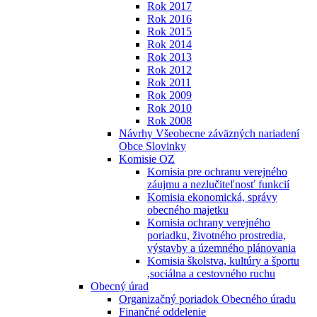
Rok 2017
Rok 2016
Rok 2015
Rok 2014
Rok 2013
Rok 2012
Rok 2011
Rok 2009
Rok 2010
Rok 2008
Návrhy Všeobecne záväzných nariadení
Obce Slovinky
Komisie OZ
Komisia pre ochranu verejného
záujmu a nezlučiteľnosť funkcií
Komisia ekonomická, správy
obecného majetku
Komisia ochrany verejného
poriadku, životného prostredia,
výstavby a územného plánovania
Komisia školstva, kultúry a športu
,sociálna a cestovného ruchu
Obecný úrad
Organizačný poriadok Obecného úradu
Finančné oddelenie