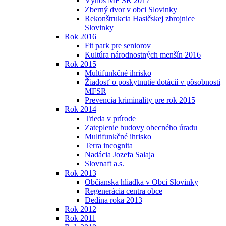
Výnos MF SR 2017
Zberný dvor v obci Slovinky
Rekonštrukcia Hasičskej zbrojnice
Slovinky
Rok 2016
Fit park pre seniorov
Kultúra národnostných menšín 2016
Rok 2015
Multifunkčné ihrisko
Žiadosť o poskytnutie dotácií v pôsobnosti
MFSR
Prevencia kriminality pre rok 2015
Rok 2014
Trieda v prírode
Zateplenie budovy obecného úradu
Multifunkčné ihrisko
Terra incognita
Nadácia Jozefa Salaja
Slovnaft a.s.
Rok 2013
Občianska hliadka v Obci Slovinky
Regenerácia centra obce
Dedina roka 2013
Rok 2012
Rok 2011