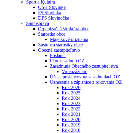
Šport a Kultúra
OŠK Slovinky
FS Slovinka
DFS Slovinočka
Samospráva
Organizačná štruktúra obce
Starostka obce
Majetkové priznania
Zástupca starostky obce
Obecné zastupiteľstvo
Poslanci
Plán zasadnutí OZ
Zasadnutia Obecného zastupiteľstva
Videozáznam
Účasť poslancov na zasadnutiach OZ
Uznesenia a zápisnice z rokovania OZ
Rok 2026
Rok 2025
Rok 2024
Rok 2023
Rok 2022
Rok 2021
Rok 2020
Rok 2019
Rok 2018