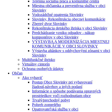
Terénna sociálna práca a komunitné centrá
Miestna občianska a preventívna služba v obci
Slovinky
Vodozádržné opatrenia Slovinky
Slovinky, Rekonštrukcia obecnej komunikácie
Zberný dvor Slovinky
Rekonštrukcia detského ihriska v obci Slovinky
Predchádzanie vzniku odpadov - nákup
kompostérov v obci Slovinky
VÝSTAVBA A MODERNIZÁCIA MIESTNEJ
KOMUNIKÁCIE V OBCI SLOVINKY
Výstavba altánkov s oddychovými zónami v obci
Slovinky
Multifunkčné ihrisko
Virtuálny cintorín
Ochrana osobných údajov
Občan
Ako vybaviť
Postup Obce Slovinky pri vybavovaní
žiadostí,návrhov a iných podaní
Informácie o spôsobe podávania opravných
prostriedkov voči rozhodnutiam obce
Trvalý⁄prechodný pobyt
Pohreb zomrelého
Opatrovateľská služba v obci