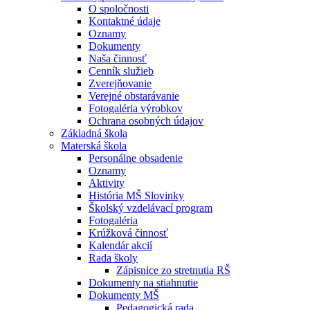
O spoločnosti
Kontaktné údaje
Oznamy
Dokumenty
Naša činnosť
Cenník služieb
Zverejňovanie
Verejné obstarávanie
Fotogaléria výrobkov
Ochrana osobných údajov
Základná škola
Materská škola
Personálne obsadenie
Oznamy
Aktivity
História MŠ Slovinky
Školský vzdelávací program
Fotogaléria
Krúžková činnosť
Kalendár akcií
Rada školy
Zápisnice zo stretnutia RŠ
Dokumenty na stiahnutie
Dokumenty MŠ
Pedagogická rada