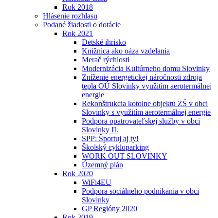
Rok 2018
Hlásenie rozhlasu
Podané žiadosti o dotácie
Rok 2021
Detské ihrisko
Knižnica ako oáza vzdelania
Merač rýchlosti
Modernizácia Kultúrneho domu Slovinky
Zníženie energetickej náročnosti zdroja
tepla OÚ Slovinky využitím aerotermálnej
energie
Rekonštrukcia kotolne objektu ZŠ v obci
Slovinky s využitím aerotermálnej energie
Podpora opatrovateľskej služby v obci
Slovinky II.
SPP: Športuj aj ty!
Školský cykloparking
WORK OUT SLOVINKY
Územný plán
Rok 2020
WiFi4EU
Podpora sociálneho podnikania v obci
Slovinky
GP Regióny 2020
Rok 2019