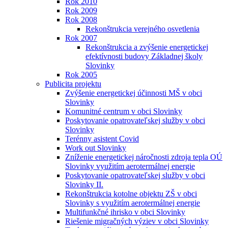
Rok 2010
Rok 2009
Rok 2008
Rekonštrukcia verejného osvetlenia
Rok 2007
Rekonštrukcia a zvýšenie energetickej
efektívnosti budovy Základnej školy
Slovinky
Rok 2005
Publicita projektu
Zvýšenie energetickej účinnosti MŠ v obci
Slovinky
Komunitné centrum v obci Slovinky
Poskytovanie opatrovateľskej služby v obci
Slovinky
Terénny asistent Covid
Work out Slovinky
Zníženie energetickej náročnosti zdroja tepla OÚ
Slovinky využitím aerotermálnej energie
Poskytovanie opatrovateľskej služby v obci
Slovinky II.
Rekonštrukcia kotolne objektu ZŠ v obci
Slovinky s využitím aerotermálnej energie
Multifunkčné ihrisko v obci Slovinky
Riešenie migračných výziev v obci Slovinky