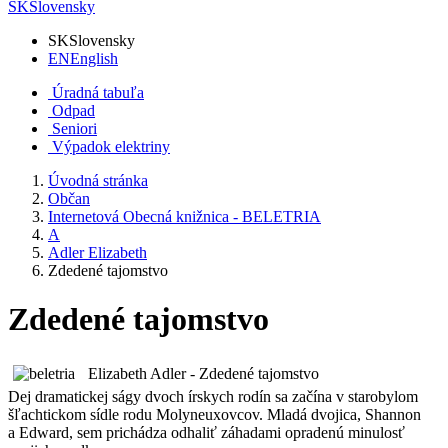
SK
Slovensky
SK
Slovensky
EN
English
Úradná tabuľa
Odpad
Seniori
Výpadok elektriny
Úvodná stránka
Občan
Internetová Obecná knižnica - BELETRIA
A
Adler Elizabeth
Zdedené tajomstvo
Zdedené tajomstvo
Elizabeth Adler - Zdedené tajomstvo
Dej dramatickej ságy dvoch írskych rodín sa začína v starobylom
šľachtickom sídle rodu Molyneuxovcov. Mladá dvojica, Shannon
a Edward, sem prichádza odhaliť záhadami opradenú minulosť