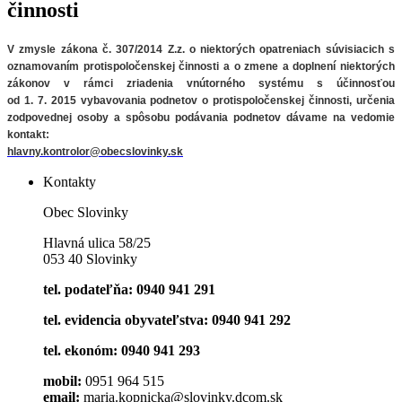
činnosti
V zmysle zákona č. 307/2014 Z.z. o niektorých opatreniach súvisiacich
s
oznamovaním protispoločenskej činnosti a o zmene a doplnení niektorých
zákonov v rámci zriadenia vnútorného systému s účinnosťou
od 1. 7. 2015 vybavovania podnetov o protispoločenskej činnosti, určenia
zodpovednej osoby a spôsobu podávania podnetov
dávame na vedomie
kontakt:
hlavny.kontrolor@obecslovinky.sk
Kontakty
Obec Slovinky
Hlavná ulica 58/25
053 40 Slovinky
tel. podateľňa: 0940 941 291
tel. evidencia obyvateľstva: 0940 941 292
tel. ekonóm: 0940 941 293
mobil:
0951 964 515
email:
maria.kopnicka@slovinky.dcom.sk