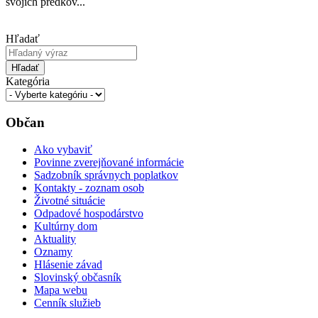
svojich predkov...
Hľadať
Hľadať
Kategória
Občan
Ako vybaviť
Povinne zverejňované informácie
Sadzobník správnych poplatkov
Kontakty - zoznam osob
Životné situácie
Odpadové hospodárstvo
Kultúrny dom
Aktuality
Oznamy
Hlásenie závad
Slovinský občasník
Mapa webu
Cenník služieb