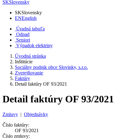
SK
Slovensky
SK
Slovensky
EN
English
Úradná tabuľa
Odpad
Seniori
Výpadok elektriny
Úvodná stránka
Inštitúcie
Sociálny podnik obce Slovinky, s.r.o.
Zverejňovanie
Faktúry
Detail faktúry OF 93/2021
Detail faktúry OF 93/2021
Zmluvy
|
Objednávky
Číslo faktúry:
OF 93/2021
Číslo zmluvy: