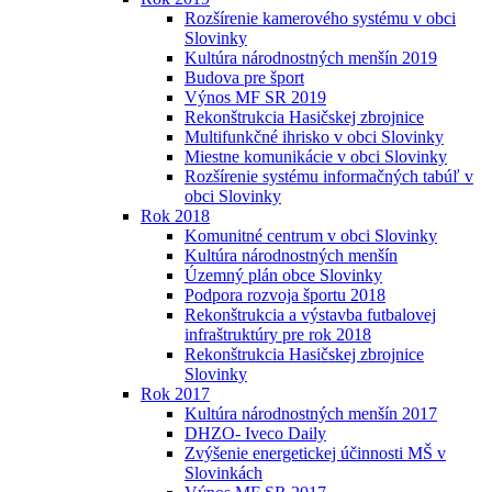
Rozšírenie kamerového systému v obci
Slovinky
Kultúra národnostných menšín 2019
Budova pre šport
Výnos MF SR 2019
Rekonštrukcia Hasičskej zbrojnice
Multifunkčné ihrisko v obci Slovinky
Miestne komunikácie v obci Slovinky
Rozšírenie systému informačných tabúľ v
obci Slovinky
Rok 2018
Komunitné centrum v obci Slovinky
Kultúra národnostných menšín
Územný plán obce Slovinky
Podpora rozvoja športu 2018
Rekonštrukcia a výstavba futbalovej
infraštruktúry pre rok 2018
Rekonštrukcia Hasičskej zbrojnice
Slovinky
Rok 2017
Kultúra národnostných menšín 2017
DHZO- Iveco Daily
Zvýšenie energetickej účinnosti MŠ v
Slovinkách