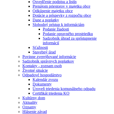
Osvedčenie podpisu a listín
Prenájom priestorov v majetku obce
Odkúpenie majetku obce
Dotácie a príspevky z rozpočtu obce
Dane a poplatky
Slobodný prístup k informáciám
Podanie žiadosti
Podanie opravného prostriedku
Sadzobník úhrad za sprístupnenie
informácií
Sťažnosti
Stavebný úrad
Povinne zverejňované informácie
Sadzobník správnych poplatkov
Kontakty - zoznam osob
Životné situácie
Odpadové hospodárstvo
Kalendár zvozu
Dokumenty
Úroveň triedenia komunálneho odpadu
Certifikát triedenia KO
Kultúrny dom
Aktuality
Oznamy
Hlásenie závad