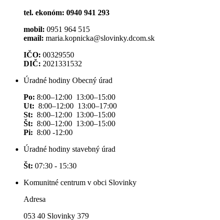
tel. ekonóm: 0940 941 293
mobil:
0951 964 515
email:
maria.kopnicka@slovinky.dcom.sk
IČO:
00329550
DIČ:
2021331532
Úradné hodiny Obecný úrad
Po:
8:00–12:00 13:00–15:00
Ut:
8:00–12:00 13:00–17:00
St:
8:00–12:00 13:00–15:00
Št:
8:00–12:00 13:00–15:00
Pi:
8:00 -12:00
Úradné hodiny stavebný úrad
Št:
07:30 - 15:30
Komunitné centrum v obci Slovinky
Adresa
053 40 Slovinky 379