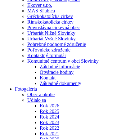
Ekover s.r.o.
MAS Sľubica
Gréckokatolícka cirkev
Rímskokatolicka cirkev
Pravoslávna cirkevná obec
Urbariát Nižné Slovinky
Urbariát Vyšné Slovinky
Pohrebné podporné združenie
Poľovnícke združenie
Kontaktný formulár
Komunitné centrum v obci Slovinky
Základné informácie
Otváracie hodiny
Kontakt
Základné dokumenty
Fotogaléria
Obec a okolie
Udialo sa
Rok 2026
Rok 2025
Rok 2024
Rok 2023
Rok 2022
Rok 2021