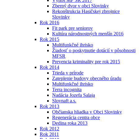
Výnos MF SR 2017
Zberný dvor v obci Slovinky
Rekonštrukcia Hasičskej zbrojnice
Slovinky
Rok 2016
Fit park pre seniorov
Kultúra národnostných menšín 2016
Rok 2015
Multifunkčné ihrisko
Žiadosť o poskytnutie dotácií v pôsobnosti
MFSR
Prevencia kriminality pre rok 2015
Rok 2014
Trieda v prírode
Zateplenie budovy obecného úradu
Multifunkčné ihrisko
Terra incognita
Nadácia Jozefa Salaja
Slovnaft a.s.
Rok 2013
Občianska hliadka v Obci Slovinky
Regenerácia centra obce
Dedina roka 2013
Rok 2012
Rok 2011