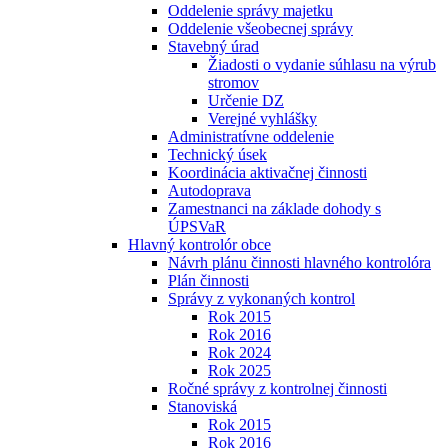
Oddelenie správy majetku
Oddelenie všeobecnej správy
Stavebný úrad
Žiadosti o vydanie súhlasu na výrub
stromov
Určenie DZ
Verejné vyhlášky
Administratívne oddelenie
Technický úsek
Koordinácia aktivačnej činnosti
Autodoprava
Zamestnanci na základe dohody s
ÚPSVaR
Hlavný kontrolór obce
Návrh plánu činnosti hlavného kontrolóra
Plán činnosti
Správy z vykonaných kontrol
Rok 2015
Rok 2016
Rok 2024
Rok 2025
Ročné správy z kontrolnej činnosti
Stanoviská
Rok 2015
Rok 2016