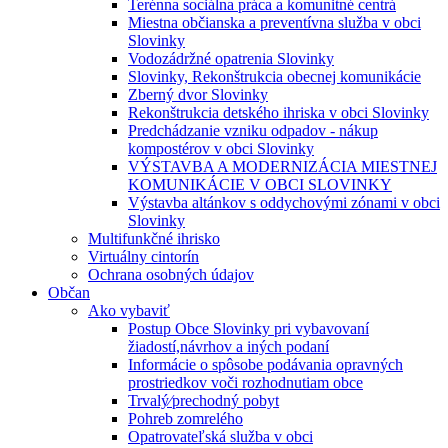
Terénna sociálna práca a komunitné centrá
Miestna občianska a preventívna služba v obci
Slovinky
Vodozádržné opatrenia Slovinky
Slovinky, Rekonštrukcia obecnej komunikácie
Zberný dvor Slovinky
Rekonštrukcia detského ihriska v obci Slovinky
Predchádzanie vzniku odpadov - nákup
kompostérov v obci Slovinky
VÝSTAVBA A MODERNIZÁCIA MIESTNEJ
KOMUNIKÁCIE V OBCI SLOVINKY
Výstavba altánkov s oddychovými zónami v obci
Slovinky
Multifunkčné ihrisko
Virtuálny cintorín
Ochrana osobných údajov
Občan
Ako vybaviť
Postup Obce Slovinky pri vybavovaní
žiadostí,návrhov a iných podaní
Informácie o spôsobe podávania opravných
prostriedkov voči rozhodnutiam obce
Trvalý⁄prechodný pobyt
Pohreb zomrelého
Opatrovateľská služba v obci