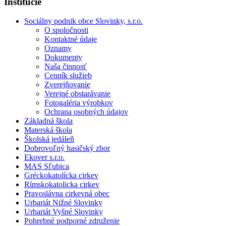
Inštitúcie
Sociálny podnik obce Slovinky, s.r.o.
O spoločnosti
Kontaktné údaje
Oznamy
Dokumenty
Naša činnosť
Cenník služieb
Zverejňovanie
Verejné obstarávanie
Fotogaléria výrobkov
Ochrana osobných údajov
Základná škola
Materská škola
Školská jedáleň
Dobrovoľný hasičský zbor
Ekover s.r.o.
MAS Sľubica
Gréckokatolícka cirkev
Rímskokatolicka cirkev
Pravoslávna cirkevná obec
Urbariát Nižné Slovinky
Urbariát Vyšné Slovinky
Pohrebné podporné združenie