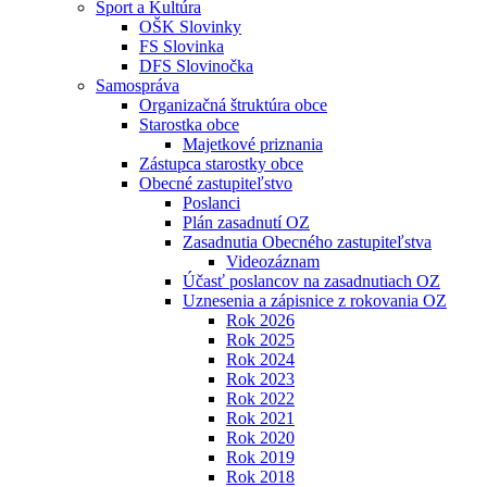
Šport a Kultúra
OŠK Slovinky
FS Slovinka
DFS Slovinočka
Samospráva
Organizačná štruktúra obce
Starostka obce
Majetkové priznania
Zástupca starostky obce
Obecné zastupiteľstvo
Poslanci
Plán zasadnutí OZ
Zasadnutia Obecného zastupiteľstva
Videozáznam
Účasť poslancov na zasadnutiach OZ
Uznesenia a zápisnice z rokovania OZ
Rok 2026
Rok 2025
Rok 2024
Rok 2023
Rok 2022
Rok 2021
Rok 2020
Rok 2019
Rok 2018