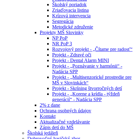
Školský poriadok
Zriaďovacia listina
Krízová intervencia
Segregácia
Metodické združenie
Projekty MŠ Slovinky
NP PoP
NR PoP 3
Rozvojový projekt - „Čítame pre radosť“
Projekt - Zdravé oči
Projekt - Dental Alarm MINI
Projekt - „Poznávanie v harmónii“ -
Nadácia SPP
Projekt - „Multisenzorické prostredie pre
MŠ v Slovinkách“
Projekt - Skríning štvorročných detí
Projekt - „Korene a krídla - týždeň
generácií“ - Nadácia SPP
2% z dane
Ochrana osobných údajov
Kontakt
Aktualizačné vzdelávanie
Zápis detí do MŠ
Školská jedáleň
Dobrovoľný hasičský zbor