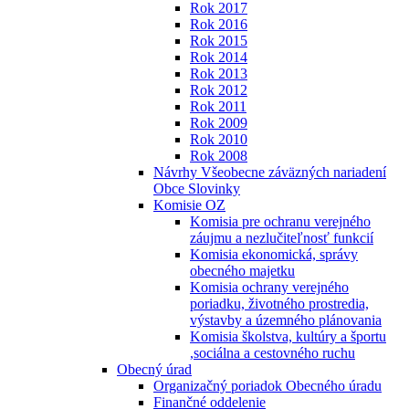
Rok 2017
Rok 2016
Rok 2015
Rok 2014
Rok 2013
Rok 2012
Rok 2011
Rok 2009
Rok 2010
Rok 2008
Návrhy Všeobecne záväzných nariadení
Obce Slovinky
Komisie OZ
Komisia pre ochranu verejného
záujmu a nezlučiteľnosť funkcií
Komisia ekonomická, správy
obecného majetku
Komisia ochrany verejného
poriadku, životného prostredia,
výstavby a územného plánovania
Komisia školstva, kultúry a športu
,sociálna a cestovného ruchu
Obecný úrad
Organizačný poriadok Obecného úradu
Finančné oddelenie