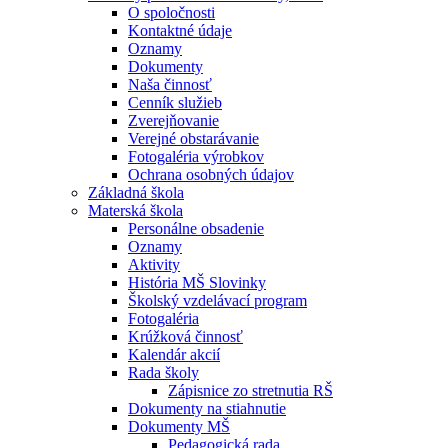
O spoločnosti
Kontaktné údaje
Oznamy
Dokumenty
Naša činnosť
Cenník služieb
Zverejňovanie
Verejné obstarávanie
Fotogaléria výrobkov
Ochrana osobných údajov
Základná škola
Materská škola
Personálne obsadenie
Oznamy
Aktivity
História MŠ Slovinky
Školský vzdelávací program
Fotogaléria
Krúžková činnosť
Kalendár akcií
Rada školy
Zápisnice zo stretnutia RŠ
Dokumenty na stiahnutie
Dokumenty MŠ
Pedagogická rada