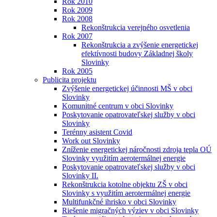
Rok 2010
Rok 2009
Rok 2008
Rekonštrukcia verejného osvetlenia
Rok 2007
Rekonštrukcia a zvýšenie energetickej
efektívnosti budovy Základnej školy
Slovinky
Rok 2005
Publicita projektu
Zvýšenie energetickej účinnosti MŠ v obci
Slovinky
Komunitné centrum v obci Slovinky
Poskytovanie opatrovateľskej služby v obci
Slovinky
Terénny asistent Covid
Work out Slovinky
Zníženie energetickej náročnosti zdroja tepla OÚ
Slovinky využitím aerotermálnej energie
Poskytovanie opatrovateľskej služby v obci
Slovinky II.
Rekonštrukcia kotolne objektu ZŠ v obci
Slovinky s využitím aerotermálnej energie
Multifunkčné ihrisko v obci Slovinky
Riešenie migračných výziev v obci Slovinky