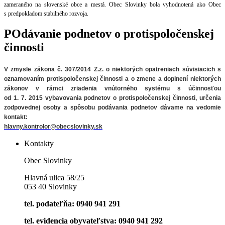
zameraného na slovenské obce a mestá. Obec Slovinky bola vyhodnotená ako Obec
s predpokladom stabilného rozvoja.
POdávanie podnetov o protispoločenskej
činnosti
V zmysle zákona č. 307/2014 Z.z. o niektorých opatreniach súvisiacich
s
oznamovaním protispoločenskej činnosti a o zmene a doplnení niektorých
zákonov v rámci zriadenia vnútorného systému s účinnosťou
od 1. 7. 2015 vybavovania podnetov o protispoločenskej činnosti, určenia
zodpovednej osoby a spôsobu podávania podnetov
dávame na vedomie
kontakt:
hlavny.kontrolor@obecslovinky.sk
Kontakty
Obec Slovinky
Hlavná ulica 58/25
053 40 Slovinky
tel. podateľňa: 0940 941 291
tel. evidencia obyvateľstva: 0940 941 292