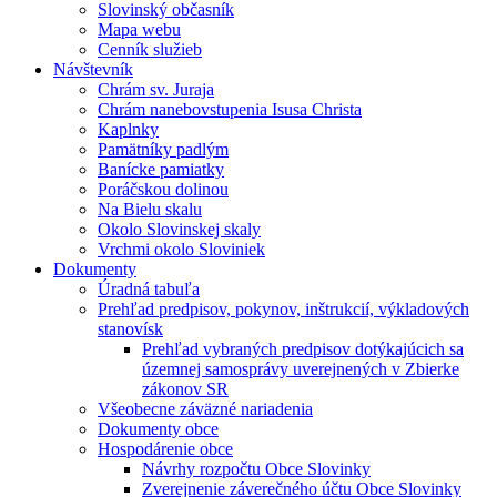
Slovinský občasník
Mapa webu
Cenník služieb
Návštevník
Chrám sv. Juraja
Chrám nanebovstupenia Isusa Christa
Kaplnky
Pamätníky padlým
Banícke pamiatky
Poráčskou dolinou
Na Bielu skalu
Okolo Slovinskej skaly
Vrchmi okolo Sloviniek
Dokumenty
Úradná tabuľa
Prehľad predpisov, pokynov, inštrukcií, výkladových
stanovísk
Prehľad vybraných predpisov dotýkajúcich sa
územnej samosprávy uverejnených v Zbierke
zákonov SR
Všeobecne záväzné nariadenia
Dokumenty obce
Hospodárenie obce
Návrhy rozpočtu Obce Slovinky
Zverejnenie záverečného účtu Obce Slovinky