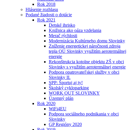
Rok 2018
Hlásenie rozhlasu
Podané žiadosti o dotácie
Rok 2021
Detské ihrisko
Knižnica ako oáza vzdelania
Merač rýchlosti
Modernizácia Kultúrneho domu Slovinky
Zníženie energetickej náročnosti zdroja
tepla OÚ Slovinky využitím aerotermálnej
energie
Rekonštrukcia kotolne objektu ZŠ v obci
Slovinky s využitím aerotermálnej energie
Podpora opatrovateľskej služby v obci
Slovinky II.
SPP: Športuj aj ty!
Školský cykloparking
WORK OUT SLOVINKY
Územný plán
Rok 2020
WiFi4EU
Podpora sociálneho podnikania v obci
Slovinky
GP Regióny 2020
Rok 2019