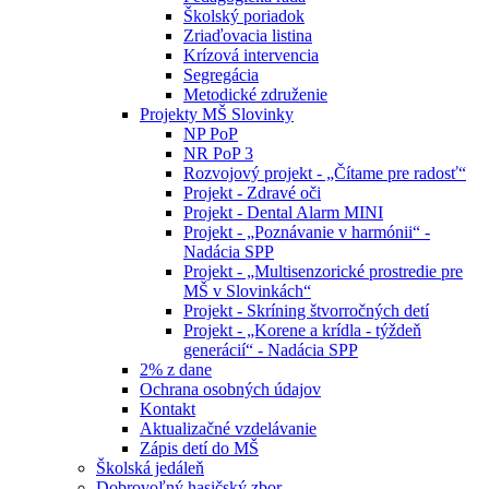
Školský poriadok
Zriaďovacia listina
Krízová intervencia
Segregácia
Metodické združenie
Projekty MŠ Slovinky
NP PoP
NR PoP 3
Rozvojový projekt - „Čítame pre radosť“
Projekt - Zdravé oči
Projekt - Dental Alarm MINI
Projekt - „Poznávanie v harmónii“ -
Nadácia SPP
Projekt - „Multisenzorické prostredie pre
MŠ v Slovinkách“
Projekt - Skríning štvorročných detí
Projekt - „Korene a krídla - týždeň
generácií“ - Nadácia SPP
2% z dane
Ochrana osobných údajov
Kontakt
Aktualizačné vzdelávanie
Zápis detí do MŠ
Školská jedáleň
Dobrovoľný hasičský zbor