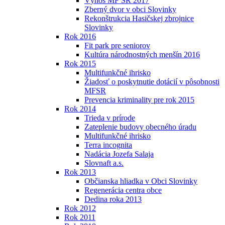
Výnos MF SR 2017
Zberný dvor v obci Slovinky
Rekonštrukcia Hasičskej zbrojnice
Slovinky
Rok 2016
Fit park pre seniorov
Kultúra národnostných menšín 2016
Rok 2015
Multifunkčné ihrisko
Žiadosť o poskytnutie dotácií v pôsobnosti
MFSR
Prevencia kriminality pre rok 2015
Rok 2014
Trieda v prírode
Zateplenie budovy obecného úradu
Multifunkčné ihrisko
Terra incognita
Nadácia Jozefa Salaja
Slovnaft a.s.
Rok 2013
Občianska hliadka v Obci Slovinky
Regenerácia centra obce
Dedina roka 2013
Rok 2012
Rok 2011