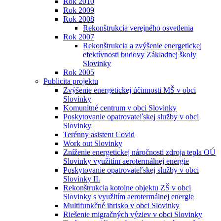
Rok 2010
Rok 2009
Rok 2008
Rekonštrukcia verejného osvetlenia
Rok 2007
Rekonštrukcia a zvýšenie energetickej
efektívnosti budovy Základnej školy
Slovinky
Rok 2005
Publicita projektu
Zvýšenie energetickej účinnosti MŠ v obci
Slovinky
Komunitné centrum v obci Slovinky
Poskytovanie opatrovateľskej služby v obci
Slovinky
Terénny asistent Covid
Work out Slovinky
Zníženie energetickej náročnosti zdroja tepla OÚ
Slovinky využitím aerotermálnej energie
Poskytovanie opatrovateľskej služby v obci
Slovinky II.
Rekonštrukcia kotolne objektu ZŠ v obci
Slovinky s využitím aerotermálnej energie
Multifunkčné ihrisko v obci Slovinky
Riešenie migračných výziev v obci Slovinky