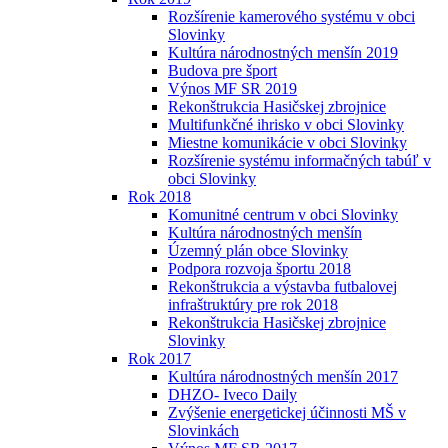
Rozšírenie kamerového systému v obci
Slovinky
Kultúra národnostných menšín 2019
Budova pre šport
Výnos MF SR 2019
Rekonštrukcia Hasičskej zbrojnice
Multifunkčné ihrisko v obci Slovinky
Miestne komunikácie v obci Slovinky
Rozšírenie systému informačných tabúľ v
obci Slovinky
Rok 2018
Komunitné centrum v obci Slovinky
Kultúra národnostných menšín
Územný plán obce Slovinky
Podpora rozvoja športu 2018
Rekonštrukcia a výstavba futbalovej
infraštruktúry pre rok 2018
Rekonštrukcia Hasičskej zbrojnice
Slovinky
Rok 2017
Kultúra národnostných menšín 2017
DHZO- Iveco Daily
Zvýšenie energetickej účinnosti MŠ v
Slovinkách