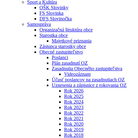
Šport a Kultúra
OŠK Slovinky
FS Slovinka
DFS Slovinočka
Samospráva
Organizačná štruktúra obce
Starostka obce
Majetkové priznania
Zástupca starostky obce
Obecné zastupiteľstvo
Poslanci
Plán zasadnutí OZ
Zasadnutia Obecného zastupiteľstva
Videozáznam
Účasť poslancov na zasadnutiach OZ
Uznesenia a zápisnice z rokovania OZ
Rok 2026
Rok 2025
Rok 2024
Rok 2023
Rok 2022
Rok 2021
Rok 2020
Rok 2019
Rok 2018