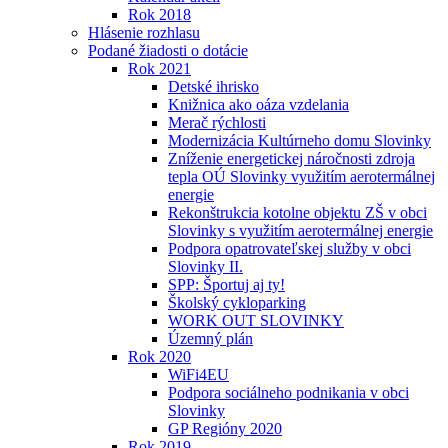
Rok 2018
Hlásenie rozhlasu
Podané žiadosti o dotácie
Rok 2021
Detské ihrisko
Knižnica ako oáza vzdelania
Merač rýchlosti
Modernizácia Kultúrneho domu Slovinky
Zníženie energetickej náročnosti zdroja
tepla OÚ Slovinky využitím aerotermálnej
energie
Rekonštrukcia kotolne objektu ZŠ v obci
Slovinky s využitím aerotermálnej energie
Podpora opatrovateľskej služby v obci
Slovinky II.
SPP: Športuj aj ty!
Školský cykloparking
WORK OUT SLOVINKY
Územný plán
Rok 2020
WiFi4EU
Podpora sociálneho podnikania v obci
Slovinky
GP Regióny 2020
Rok 2019