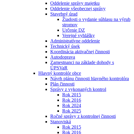
Oddelenie správy majetku
Oddelenie všeobecnej správy
Stavebný úrad
Žiadosti o vydanie súhlasu na výrub
stromov
Určenie DZ
Verejné vyhlášky
Administratívne oddelenie
Technický úsek
Koordinácia aktivačnej činnosti
Autodoprava
Zamestnanci na základe dohody s
ÚPSVaR
Hlavný kontrolór obce
Návrh plánu činnosti hlavného kontrolóra
Plán činnosti
Správy z vykonaných kontrol
Rok 2015
Rok 2016
Rok 2024
Rok 2025
Ročné správy z kontrolnej činnosti
Stanoviská
Rok 2015
Rok 2016