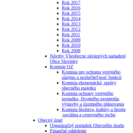
Rok 2017
Rok 2016
Rok 2015
Rok 2014
Rok 2013
Rok 2012
Rok 2011
Rok 2009
Rok 2010
Rok 2008
Návrhy Všeobecne záväzných nariadení
Obce Slovinky
Komisie OZ
Komisia pre ochranu verejného
záujmu a nezlučiteľnosť funkcií
Komisia ekonomická, správy
obecného majetku
Komisia ochrany verejného
poriadku, životného prostredia,
výstavby a územného plánovania
Komisia školstva, kultúry a športu
,sociálna a cestovného ruchu
Obecný úrad
Organizačný poriadok Obecného úradu
Finančné oddelenie