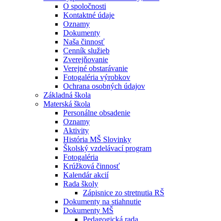
O spoločnosti
Kontaktné údaje
Oznamy
Dokumenty
Naša činnosť
Cenník služieb
Zverejňovanie
Verejné obstarávanie
Fotogaléria výrobkov
Ochrana osobných údajov
Základná škola
Materská škola
Personálne obsadenie
Oznamy
Aktivity
História MŠ Slovinky
Školský vzdelávací program
Fotogaléria
Krúžková činnosť
Kalendár akcií
Rada školy
Zápisnice zo stretnutia RŠ
Dokumenty na stiahnutie
Dokumenty MŠ
Pedagogická rada