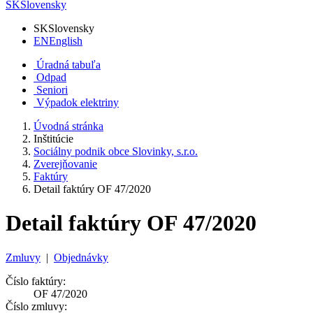
SK
Slovensky
SK
Slovensky
EN
English
Úradná tabuľa
Odpad
Seniori
Výpadok elektriny
Úvodná stránka
Inštitúcie
Sociálny podnik obce Slovinky, s.r.o.
Zverejňovanie
Faktúry
Detail faktúry OF 47/2020
Detail faktúry OF 47/2020
Zmluvy
|
Objednávky
Číslo faktúry:
OF 47/2020
Číslo zmluvy: