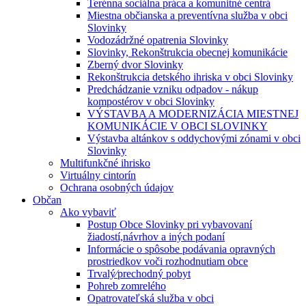
Terénna sociálna práca a komunitné centrá
Miestna občianska a preventívna služba v obci
Slovinky
Vodozádržné opatrenia Slovinky
Slovinky, Rekonštrukcia obecnej komunikácie
Zberný dvor Slovinky
Rekonštrukcia detského ihriska v obci Slovinky
Predchádzanie vzniku odpadov - nákup
kompostérov v obci Slovinky
VÝSTAVBA A MODERNIZÁCIA MIESTNEJ
KOMUNIKÁCIE V OBCI SLOVINKY
Výstavba altánkov s oddychovými zónami v obci
Slovinky
Multifunkčné ihrisko
Virtuálny cintorín
Ochrana osobných údajov
Občan
Ako vybaviť
Postup Obce Slovinky pri vybavovaní
žiadostí,návrhov a iných podaní
Informácie o spôsobe podávania opravných
prostriedkov voči rozhodnutiam obce
Trvalý⁄prechodný pobyt
Pohreb zomrelého
Opatrovateľská služba v obci