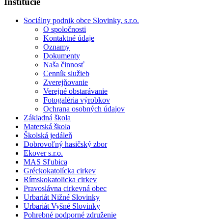
Inštitúcie
Sociálny podnik obce Slovinky, s.r.o.
O spoločnosti
Kontaktné údaje
Oznamy
Dokumenty
Naša činnosť
Cenník služieb
Zverejňovanie
Verejné obstarávanie
Fotogaléria výrobkov
Ochrana osobných údajov
Základná škola
Materská škola
Školská jedáleň
Dobrovoľný hasičský zbor
Ekover s.r.o.
MAS Sľubica
Gréckokatolícka cirkev
Rímskokatolicka cirkev
Pravoslávna cirkevná obec
Urbariát Nižné Slovinky
Urbariát Vyšné Slovinky
Pohrebné podporné združenie