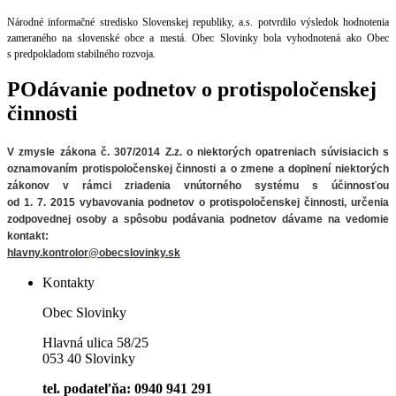
Národné informačné stredisko Slovenskej republiky, a.s. potvrdilo výsledok hodnotenia
zameraného na slovenské obce a mestá. Obec Slovinky bola vyhodnotená ako Obec
s predpokladom stabilného rozvoja.
POdávanie podnetov o protispoločenskej
činnosti
V zmysle zákona č. 307/2014 Z.z. o niektorých opatreniach súvisiacich
s
oznamovaním protispoločenskej činnosti a o zmene a doplnení niektorých
zákonov v rámci zriadenia vnútorného systému s účinnosťou
od 1. 7. 2015 vybavovania podnetov o protispoločenskej činnosti, určenia
zodpovednej osoby a spôsobu podávania podnetov
dávame na vedomie
kontakt:
hlavny.kontrolor@obecslovinky.sk
Kontakty
Obec Slovinky
Hlavná ulica 58/25
053 40 Slovinky
tel. podateľňa: 0940 941 291