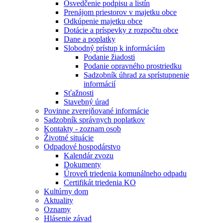
Osvedčenie podpisu a listín
Prenájom priestorov v majetku obce
Odkúpenie majetku obce
Dotácie a príspevky z rozpočtu obce
Dane a poplatky
Slobodný prístup k informáciám
Podanie žiadosti
Podanie opravného prostriedku
Sadzobník úhrad za sprístupnenie
informácií
Sťažnosti
Stavebný úrad
Povinne zverejňované informácie
Sadzobník správnych poplatkov
Kontakty - zoznam osob
Životné situácie
Odpadové hospodárstvo
Kalendár zvozu
Dokumenty
Úroveň triedenia komunálneho odpadu
Certifikát triedenia KO
Kultúrny dom
Aktuality
Oznamy
Hlásenie závad