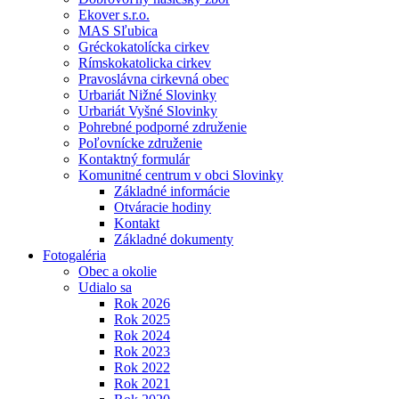
Ekover s.r.o.
MAS Sľubica
Gréckokatolícka cirkev
Rímskokatolicka cirkev
Pravoslávna cirkevná obec
Urbariát Nižné Slovinky
Urbariát Vyšné Slovinky
Pohrebné podporné združenie
Poľovnícke združenie
Kontaktný formulár
Komunitné centrum v obci Slovinky
Základné informácie
Otváracie hodiny
Kontakt
Základné dokumenty
Fotogaléria
Obec a okolie
Udialo sa
Rok 2026
Rok 2025
Rok 2024
Rok 2023
Rok 2022
Rok 2021