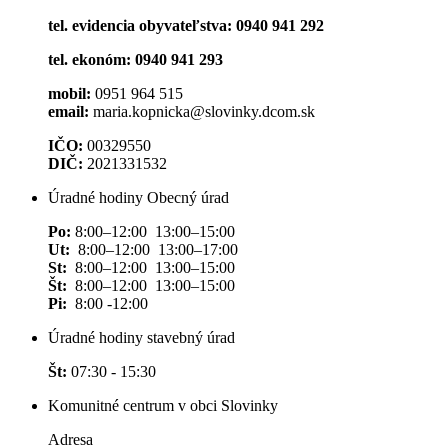
tel. evidencia obyvateľstva: 0940 941 292
tel. ekonóm: 0940 941 293
mobil:
0951 964 515
email:
maria.kopnicka@slovinky.dcom.sk
IČO:
00329550
DIČ:
2021331532
Úradné hodiny Obecný úrad
Po:
8:00–12:00 13:00–15:00
Ut:
8:00–12:00 13:00–17:00
St:
8:00–12:00 13:00–15:00
Št:
8:00–12:00 13:00–15:00
Pi:
8:00 -12:00
Úradné hodiny stavebný úrad
Št:
07:30 - 15:30
Komunitné centrum v obci Slovinky
Adresa