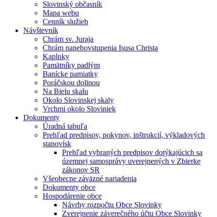
Slovinský občasník
Mapa webu
Cenník služieb
Návštevník
Chrám sv. Juraja
Chrám nanebovstupenia Isusa Christa
Kaplnky
Pamätníky padlým
Banícke pamiatky
Poráčskou dolinou
Na Bielu skalu
Okolo Slovinskej skaly
Vrchmi okolo Sloviniek
Dokumenty
Úradná tabuľa
Prehľad predpisov, pokynov, inštrukcií, výkladových
stanovísk
Prehľad vybraných predpisov dotýkajúcich sa
územnej samosprávy uverejnených v Zbierke
zákonov SR
Všeobecne záväzné nariadenia
Dokumenty obce
Hospodárenie obce
Návrhy rozpočtu Obce Slovinky
Zverejnenie záverečného účtu Obce Slovinky