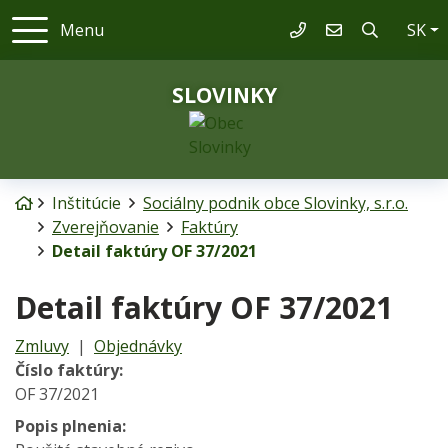
Sl
Menu
SK
053/447 02 96
slovinky@obecsl
SLOVINKY
Úvodná stránka
Inštitúcie
Sociálny podnik obce Slovinky, s.r.o.
Zverejňovanie
Faktúry
Detail faktúry OF 37/2021
Detail faktúry OF 37/2021
Zmluvy
|
Objednávky
Číslo faktúry:
OF 37/2021
Popis plnenia: