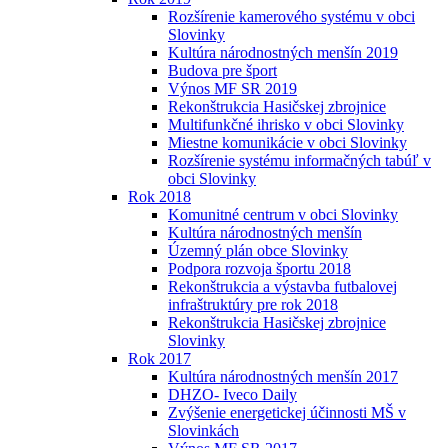
Rozšírenie kamerového systému v obci
Slovinky
Kultúra národnostných menšín 2019
Budova pre šport
Výnos MF SR 2019
Rekonštrukcia Hasičskej zbrojnice
Multifunkčné ihrisko v obci Slovinky
Miestne komunikácie v obci Slovinky
Rozšírenie systému informačných tabúľ v
obci Slovinky
Rok 2018
Komunitné centrum v obci Slovinky
Kultúra národnostných menšín
Územný plán obce Slovinky
Podpora rozvoja športu 2018
Rekonštrukcia a výstavba futbalovej
infraštruktúry pre rok 2018
Rekonštrukcia Hasičskej zbrojnice
Slovinky
Rok 2017
Kultúra národnostných menšín 2017
DHZO- Iveco Daily
Zvýšenie energetickej účinnosti MŠ v
Slovinkách