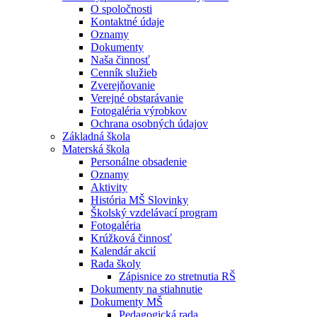
O spoločnosti
Kontaktné údaje
Oznamy
Dokumenty
Naša činnosť
Cenník služieb
Zverejňovanie
Verejné obstarávanie
Fotogaléria výrobkov
Ochrana osobných údajov
Základná škola
Materská škola
Personálne obsadenie
Oznamy
Aktivity
História MŠ Slovinky
Školský vzdelávací program
Fotogaléria
Krúžková činnosť
Kalendár akcií
Rada školy
Zápisnice zo stretnutia RŠ
Dokumenty na stiahnutie
Dokumenty MŠ
Pedagogická rada