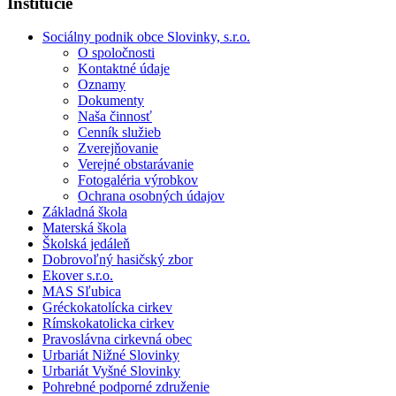
Inštitúcie
Sociálny podnik obce Slovinky, s.r.o.
O spoločnosti
Kontaktné údaje
Oznamy
Dokumenty
Naša činnosť
Cenník služieb
Zverejňovanie
Verejné obstarávanie
Fotogaléria výrobkov
Ochrana osobných údajov
Základná škola
Materská škola
Školská jedáleň
Dobrovoľný hasičský zbor
Ekover s.r.o.
MAS Sľubica
Gréckokatolícka cirkev
Rímskokatolicka cirkev
Pravoslávna cirkevná obec
Urbariát Nižné Slovinky
Urbariát Vyšné Slovinky
Pohrebné podporné združenie