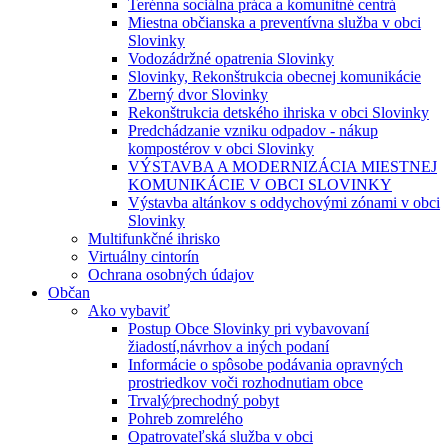
Terénna sociálna práca a komunitné centrá
Miestna občianska a preventívna služba v obci
Slovinky
Vodozádržné opatrenia Slovinky
Slovinky, Rekonštrukcia obecnej komunikácie
Zberný dvor Slovinky
Rekonštrukcia detského ihriska v obci Slovinky
Predchádzanie vzniku odpadov - nákup
kompostérov v obci Slovinky
VÝSTAVBA A MODERNIZÁCIA MIESTNEJ
KOMUNIKÁCIE V OBCI SLOVINKY
Výstavba altánkov s oddychovými zónami v obci
Slovinky
Multifunkčné ihrisko
Virtuálny cintorín
Ochrana osobných údajov
Občan
Ako vybaviť
Postup Obce Slovinky pri vybavovaní
žiadostí,návrhov a iných podaní
Informácie o spôsobe podávania opravných
prostriedkov voči rozhodnutiam obce
Trvalý⁄prechodný pobyt
Pohreb zomrelého
Opatrovateľská služba v obci