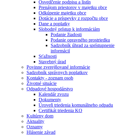
Osvedčenie podpisu a listín
Prenájom priestorov v majetku obce
Odkúpenie majetku obce
Dotácie a príspevky z rozpočtu obce
Dane a poplatky
Slobodný prístup k informáciám
Podanie žiadosti
Podanie opravného prostriedku
Sadzobník úhrad za sprístupnenie
informácií
Sťažnosti
Stavebný úrad
Povinne zverejňované informácie
Sadzobník správnych poplatkov
Kontakty - zoznam osob
Životné situácie
Odpadové hospodárstvo
Kalendár zvozu
Dokumenty
Úroveň triedenia komunálneho odpadu
Certifikát triedenia KO
Kultúrny dom
Aktuality
Oznamy
Hlásenie závad