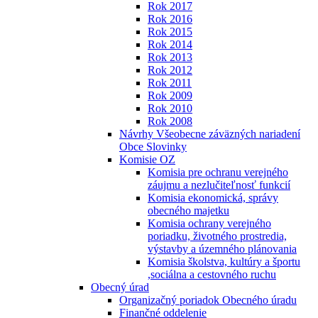
Rok 2017
Rok 2016
Rok 2015
Rok 2014
Rok 2013
Rok 2012
Rok 2011
Rok 2009
Rok 2010
Rok 2008
Návrhy Všeobecne záväzných nariadení
Obce Slovinky
Komisie OZ
Komisia pre ochranu verejného
záujmu a nezlučiteľnosť funkcií
Komisia ekonomická, správy
obecného majetku
Komisia ochrany verejného
poriadku, životného prostredia,
výstavby a územného plánovania
Komisia školstva, kultúry a športu
,sociálna a cestovného ruchu
Obecný úrad
Organizačný poriadok Obecného úradu
Finančné oddelenie