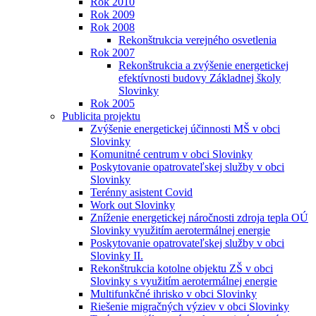
Rok 2010
Rok 2009
Rok 2008
Rekonštrukcia verejného osvetlenia
Rok 2007
Rekonštrukcia a zvýšenie energetickej
efektívnosti budovy Základnej školy
Slovinky
Rok 2005
Publicita projektu
Zvýšenie energetickej účinnosti MŠ v obci
Slovinky
Komunitné centrum v obci Slovinky
Poskytovanie opatrovateľskej služby v obci
Slovinky
Terénny asistent Covid
Work out Slovinky
Zníženie energetickej náročnosti zdroja tepla OÚ
Slovinky využitím aerotermálnej energie
Poskytovanie opatrovateľskej služby v obci
Slovinky II.
Rekonštrukcia kotolne objektu ZŠ v obci
Slovinky s využitím aerotermálnej energie
Multifunkčné ihrisko v obci Slovinky
Riešenie migračných výziev v obci Slovinky