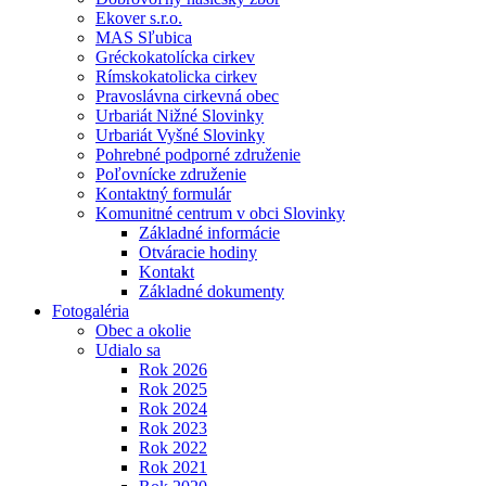
Ekover s.r.o.
MAS Sľubica
Gréckokatolícka cirkev
Rímskokatolicka cirkev
Pravoslávna cirkevná obec
Urbariát Nižné Slovinky
Urbariát Vyšné Slovinky
Pohrebné podporné združenie
Poľovnícke združenie
Kontaktný formulár
Komunitné centrum v obci Slovinky
Základné informácie
Otváracie hodiny
Kontakt
Základné dokumenty
Fotogaléria
Obec a okolie
Udialo sa
Rok 2026
Rok 2025
Rok 2024
Rok 2023
Rok 2022
Rok 2021