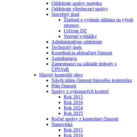
Oddelenie správy majetku
Oddelenie všeobecnej správy
Stavebný úrad
Žiadosti o vydanie súhlasu na výrub
stromov
Určenie DZ
Verejné vyhlášky
Administratívne oddelenie
Technický úsek
Koordinácia aktivačnej činnosti
Autodoprava
Zamestnanci na základe dohody s
ÚPSVaR
Hlavný kontrolór obce
Návrh plánu činnosti hlavného kontrolóra
Plán činnosti
Správy z vykonaných kontrol
Rok 2015
Rok 2016
Rok 2024
Rok 2025
Ročné správy z kontrolnej činnosti
Stanoviská
Rok 2015
Rok 2016