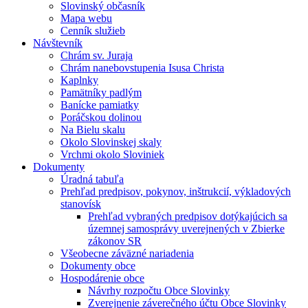
Slovinský občasník
Mapa webu
Cenník služieb
Návštevník
Chrám sv. Juraja
Chrám nanebovstupenia Isusa Christa
Kaplnky
Pamätníky padlým
Banícke pamiatky
Poráčskou dolinou
Na Bielu skalu
Okolo Slovinskej skaly
Vrchmi okolo Sloviniek
Dokumenty
Úradná tabuľa
Prehľad predpisov, pokynov, inštrukcií, výkladových
stanovísk
Prehľad vybraných predpisov dotýkajúcich sa
územnej samosprávy uverejnených v Zbierke
zákonov SR
Všeobecne záväzné nariadenia
Dokumenty obce
Hospodárenie obce
Návrhy rozpočtu Obce Slovinky
Zverejnenie záverečného účtu Obce Slovinky