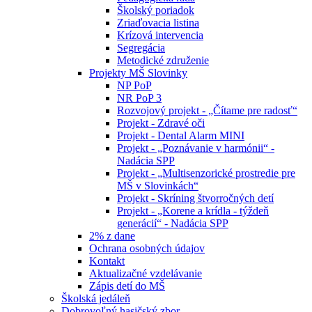
Školský poriadok
Zriaďovacia listina
Krízová intervencia
Segregácia
Metodické združenie
Projekty MŠ Slovinky
NP PoP
NR PoP 3
Rozvojový projekt - „Čítame pre radosť“
Projekt - Zdravé oči
Projekt - Dental Alarm MINI
Projekt - „Poznávanie v harmónii“ -
Nadácia SPP
Projekt - „Multisenzorické prostredie pre
MŠ v Slovinkách“
Projekt - Skríning štvorročných detí
Projekt - „Korene a krídla - týždeň
generácií“ - Nadácia SPP
2% z dane
Ochrana osobných údajov
Kontakt
Aktualizačné vzdelávanie
Zápis detí do MŠ
Školská jedáleň
Dobrovoľný hasičský zbor