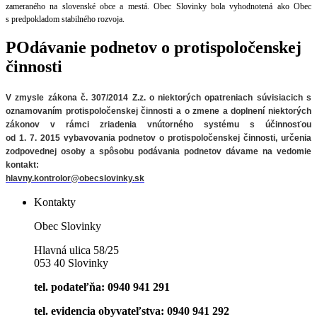
zameraného na slovenské obce a mestá. Obec Slovinky bola vyhodnotená ako Obec
s predpokladom stabilného rozvoja.
POdávanie podnetov o protispoločenskej
činnosti
V zmysle zákona č. 307/2014 Z.z. o niektorých opatreniach súvisiacich
s
oznamovaním protispoločenskej činnosti a o zmene a doplnení niektorých
zákonov v rámci zriadenia vnútorného systému s účinnosťou
od 1. 7. 2015 vybavovania podnetov o protispoločenskej činnosti, určenia
zodpovednej osoby a spôsobu podávania podnetov
dávame na vedomie
kontakt:
hlavny.kontrolor@obecslovinky.sk
Kontakty
Obec Slovinky
Hlavná ulica 58/25
053 40 Slovinky
tel. podateľňa: 0940 941 291
tel. evidencia obyvateľstva: 0940 941 292