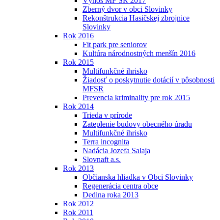
Výnos MF SR 2017
Zberný dvor v obci Slovinky
Rekonštrukcia Hasičskej zbrojnice
Slovinky
Rok 2016
Fit park pre seniorov
Kultúra národnostných menšín 2016
Rok 2015
Multifunkčné ihrisko
Žiadosť o poskytnutie dotácií v pôsobnosti
MFSR
Prevencia kriminality pre rok 2015
Rok 2014
Trieda v prírode
Zateplenie budovy obecného úradu
Multifunkčné ihrisko
Terra incognita
Nadácia Jozefa Salaja
Slovnaft a.s.
Rok 2013
Občianska hliadka v Obci Slovinky
Regenerácia centra obce
Dedina roka 2013
Rok 2012
Rok 2011