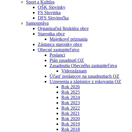
Šport a Kultúra
OŠK Slovinky
FS Slovinka
DFS Slovinočka
Samospráva
Organizačná štruktúra obce
Starostka obce
Majetkové priznania
Zástupca starostky obce
Obecné zastupiteľstvo
Poslanci
Plán zasadnutí OZ
Zasadnutia Obecného zastupiteľstva
Videozáznam
Účasť poslancov na zasadnutiach OZ
Uznesenia a zápisnice z rokovania OZ
Rok 2026
Rok 2025
Rok 2024
Rok 2023
Rok 2022
Rok 2021
Rok 2020
Rok 2019
Rok 2018