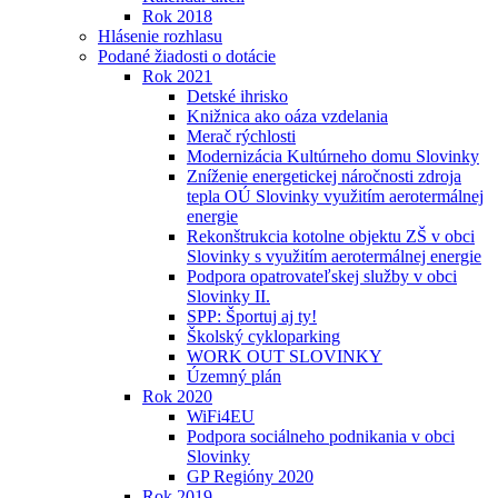
Rok 2018
Hlásenie rozhlasu
Podané žiadosti o dotácie
Rok 2021
Detské ihrisko
Knižnica ako oáza vzdelania
Merač rýchlosti
Modernizácia Kultúrneho domu Slovinky
Zníženie energetickej náročnosti zdroja
tepla OÚ Slovinky využitím aerotermálnej
energie
Rekonštrukcia kotolne objektu ZŠ v obci
Slovinky s využitím aerotermálnej energie
Podpora opatrovateľskej služby v obci
Slovinky II.
SPP: Športuj aj ty!
Školský cykloparking
WORK OUT SLOVINKY
Územný plán
Rok 2020
WiFi4EU
Podpora sociálneho podnikania v obci
Slovinky
GP Regióny 2020
Rok 2019