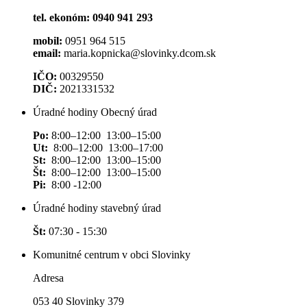
tel. ekonóm: 0940 941 293
mobil:
0951 964 515
email:
maria.kopnicka@slovinky.dcom.sk
IČO:
00329550
DIČ:
2021331532
Úradné hodiny Obecný úrad
Po:
8:00–12:00 13:00–15:00
Ut:
8:00–12:00 13:00–17:00
St:
8:00–12:00 13:00–15:00
Št:
8:00–12:00 13:00–15:00
Pi:
8:00 -12:00
Úradné hodiny stavebný úrad
Št:
07:30 - 15:30
Komunitné centrum v obci Slovinky
Adresa
053 40 Slovinky 379