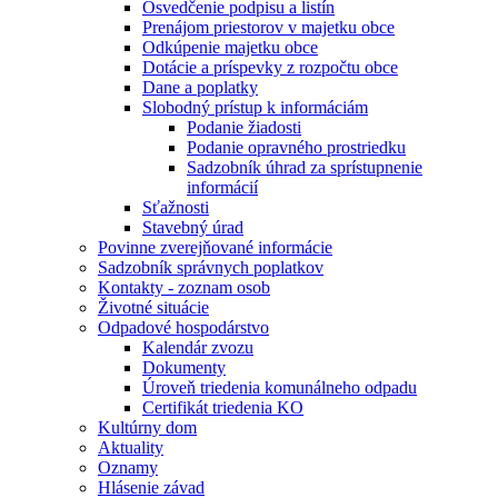
Osvedčenie podpisu a listín
Prenájom priestorov v majetku obce
Odkúpenie majetku obce
Dotácie a príspevky z rozpočtu obce
Dane a poplatky
Slobodný prístup k informáciám
Podanie žiadosti
Podanie opravného prostriedku
Sadzobník úhrad za sprístupnenie
informácií
Sťažnosti
Stavebný úrad
Povinne zverejňované informácie
Sadzobník správnych poplatkov
Kontakty - zoznam osob
Životné situácie
Odpadové hospodárstvo
Kalendár zvozu
Dokumenty
Úroveň triedenia komunálneho odpadu
Certifikát triedenia KO
Kultúrny dom
Aktuality
Oznamy
Hlásenie závad