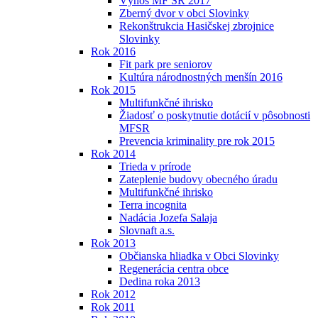
Výnos MF SR 2017
Zberný dvor v obci Slovinky
Rekonštrukcia Hasičskej zbrojnice
Slovinky
Rok 2016
Fit park pre seniorov
Kultúra národnostných menšín 2016
Rok 2015
Multifunkčné ihrisko
Žiadosť o poskytnutie dotácií v pôsobnosti
MFSR
Prevencia kriminality pre rok 2015
Rok 2014
Trieda v prírode
Zateplenie budovy obecného úradu
Multifunkčné ihrisko
Terra incognita
Nadácia Jozefa Salaja
Slovnaft a.s.
Rok 2013
Občianska hliadka v Obci Slovinky
Regenerácia centra obce
Dedina roka 2013
Rok 2012
Rok 2011