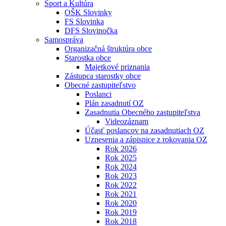
Šport a Kultúra
OŠK Slovinky
FS Slovinka
DFS Slovinočka
Samospráva
Organizačná štruktúra obce
Starostka obce
Majetkové priznania
Zástupca starostky obce
Obecné zastupiteľstvo
Poslanci
Plán zasadnutí OZ
Zasadnutia Obecného zastupiteľstva
Videozáznam
Účasť poslancov na zasadnutiach OZ
Uznesenia a zápisnice z rokovania OZ
Rok 2026
Rok 2025
Rok 2024
Rok 2023
Rok 2022
Rok 2021
Rok 2020
Rok 2019
Rok 2018