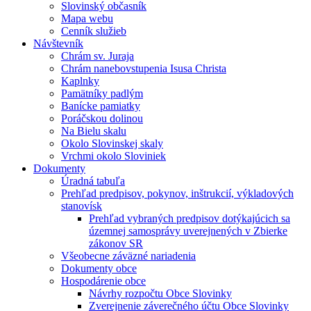
Slovinský občasník
Mapa webu
Cenník služieb
Návštevník
Chrám sv. Juraja
Chrám nanebovstupenia Isusa Christa
Kaplnky
Pamätníky padlým
Banícke pamiatky
Poráčskou dolinou
Na Bielu skalu
Okolo Slovinskej skaly
Vrchmi okolo Sloviniek
Dokumenty
Úradná tabuľa
Prehľad predpisov, pokynov, inštrukcií, výkladových
stanovísk
Prehľad vybraných predpisov dotýkajúcich sa
územnej samosprávy uverejnených v Zbierke
zákonov SR
Všeobecne záväzné nariadenia
Dokumenty obce
Hospodárenie obce
Návrhy rozpočtu Obce Slovinky
Zverejnenie záverečného účtu Obce Slovinky