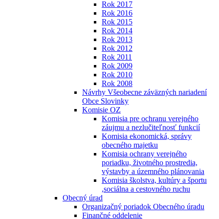
Rok 2017
Rok 2016
Rok 2015
Rok 2014
Rok 2013
Rok 2012
Rok 2011
Rok 2009
Rok 2010
Rok 2008
Návrhy Všeobecne záväzných nariadení
Obce Slovinky
Komisie OZ
Komisia pre ochranu verejného
záujmu a nezlučiteľnosť funkcií
Komisia ekonomická, správy
obecného majetku
Komisia ochrany verejného
poriadku, životného prostredia,
výstavby a územného plánovania
Komisia školstva, kultúry a športu
,sociálna a cestovného ruchu
Obecný úrad
Organizačný poriadok Obecného úradu
Finančné oddelenie