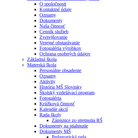
O spoločnosti
Kontaktné údaje
Oznamy
Dokumenty
Naša činnosť
Cenník služieb
Zverejňovanie
Verejné obstarávanie
Fotogaléria výrobkov
Ochrana osobných údajov
Základná škola
Materská škola
Personálne obsadenie
Oznamy
Aktivity
História MŠ Slovinky
Školský vzdelávací program
Fotogaléria
Krúžková činnosť
Kalendár akcií
Rada školy
Zápisnice zo stretnutia RŠ
Dokumenty na stiahnutie
Dokumenty MŠ
Pedagogická rada