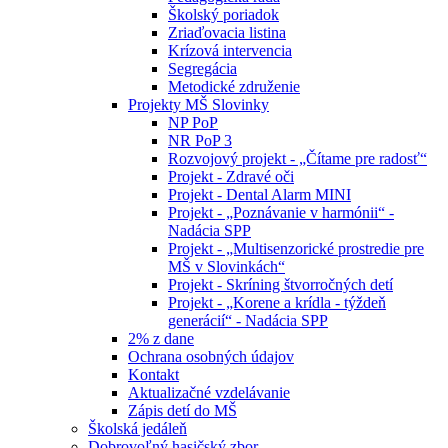
Školský poriadok
Zriaďovacia listina
Krízová intervencia
Segregácia
Metodické združenie
Projekty MŠ Slovinky
NP PoP
NR PoP 3
Rozvojový projekt - „Čítame pre radosť“
Projekt - Zdravé oči
Projekt - Dental Alarm MINI
Projekt - „Poznávanie v harmónii“ -
Nadácia SPP
Projekt - „Multisenzorické prostredie pre
MŠ v Slovinkách“
Projekt - Skríning štvorročných detí
Projekt - „Korene a krídla - týždeň
generácií“ - Nadácia SPP
2% z dane
Ochrana osobných údajov
Kontakt
Aktualizačné vzdelávanie
Zápis detí do MŠ
Školská jedáleň
Dobrovoľný hasičský zbor