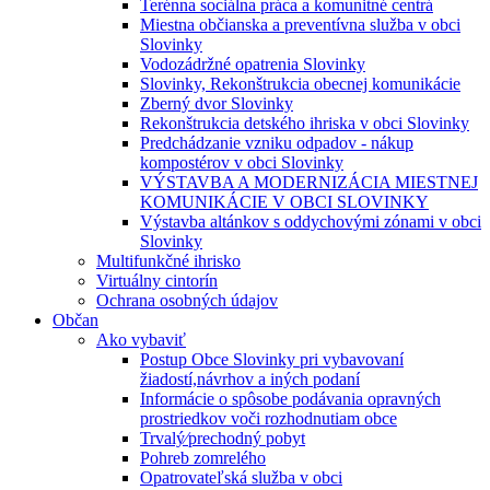
Terénna sociálna práca a komunitné centrá
Miestna občianska a preventívna služba v obci
Slovinky
Vodozádržné opatrenia Slovinky
Slovinky, Rekonštrukcia obecnej komunikácie
Zberný dvor Slovinky
Rekonštrukcia detského ihriska v obci Slovinky
Predchádzanie vzniku odpadov - nákup
kompostérov v obci Slovinky
VÝSTAVBA A MODERNIZÁCIA MIESTNEJ
KOMUNIKÁCIE V OBCI SLOVINKY
Výstavba altánkov s oddychovými zónami v obci
Slovinky
Multifunkčné ihrisko
Virtuálny cintorín
Ochrana osobných údajov
Občan
Ako vybaviť
Postup Obce Slovinky pri vybavovaní
žiadostí,návrhov a iných podaní
Informácie o spôsobe podávania opravných
prostriedkov voči rozhodnutiam obce
Trvalý⁄prechodný pobyt
Pohreb zomrelého
Opatrovateľská služba v obci