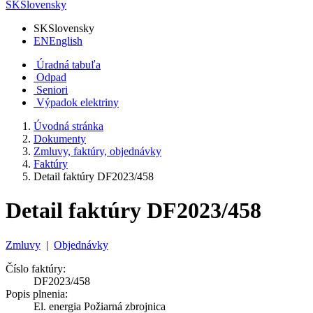
SK
Slovensky
SK
Slovensky
EN
English
Úradná tabuľa
Odpad
Seniori
Výpadok elektriny
Úvodná stránka
Dokumenty
Zmluvy, faktúry, objednávky
Faktúry
Detail faktúry DF2023/458
Detail faktúry DF2023/458
Zmluvy
|
Objednávky
Číslo faktúry:
DF2023/458
Popis plnenia:
El. energia Požiarná zbrojnica