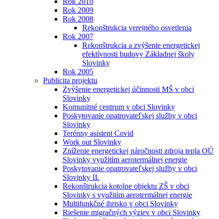
Rok 2010
Rok 2009
Rok 2008
Rekonštrukcia verejného osvetlenia
Rok 2007
Rekonštrukcia a zvýšenie energetickej
efektívnosti budovy Základnej školy
Slovinky
Rok 2005
Publicita projektu
Zvýšenie energetickej účinnosti MŠ v obci
Slovinky
Komunitné centrum v obci Slovinky
Poskytovanie opatrovateľskej služby v obci
Slovinky
Terénny asistent Covid
Work out Slovinky
Zníženie energetickej náročnosti zdroja tepla OÚ
Slovinky využitím aerotermálnej energie
Poskytovanie opatrovateľskej služby v obci
Slovinky II.
Rekonštrukcia kotolne objektu ZŠ v obci
Slovinky s využitím aerotermálnej energie
Multifunkčné ihrisko v obci Slovinky
Riešenie migračných výziev v obci Slovinky