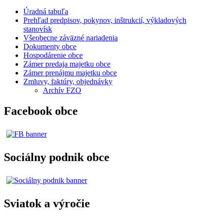
Úradná tabuľa
Prehľad predpisov, pokynov, inštrukcií, výkladových
stanovísk
Všeobecne záväzné nariadenia
Dokumenty obce
Hospodárenie obce
Zámer predaja majetku obce
Zámer prenájmu majetku obce
Zmluvy, faktúry, objednávky
Archív FZO
Facebook obce
Sociálny podnik obce
Sviatok a výročie