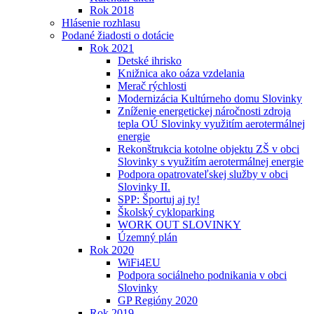
Rok 2018
Hlásenie rozhlasu
Podané žiadosti o dotácie
Rok 2021
Detské ihrisko
Knižnica ako oáza vzdelania
Merač rýchlosti
Modernizácia Kultúrneho domu Slovinky
Zníženie energetickej náročnosti zdroja
tepla OÚ Slovinky využitím aerotermálnej
energie
Rekonštrukcia kotolne objektu ZŠ v obci
Slovinky s využitím aerotermálnej energie
Podpora opatrovateľskej služby v obci
Slovinky II.
SPP: Športuj aj ty!
Školský cykloparking
WORK OUT SLOVINKY
Územný plán
Rok 2020
WiFi4EU
Podpora sociálneho podnikania v obci
Slovinky
GP Regióny 2020
Rok 2019