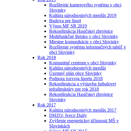
Rozšírenie kamerového systému v obci
Slovinky
Kultúra národnostných menšín 2019
Budova pre šport
Výnos MF SR 2019
Rekonštrukcia Hasičskej zbrojnice
Multifunkčné ihrisko v obci Slovinky
Miestne komunikácie v obci Slovinky
Rozšírenie systému informačných tabúľ v
obci Slovinky
Rok 2018
Komunitné centrum v obci Slovinky
Kultúra národnostných menšín
Územný plán obce Slovinky
Podpora rozvoja športu 2018
Rekonštrukcia a výstavba futbalovej
infraštruktúry pre rok 2018
Rekonštrukcia Hasičskej zbrojnice
Slovinky
Rok 2017
Kultúra národnostných menšín 2017
DHZO- Iveco Daily
Zvýšenie energetickej účinnosti MŠ v
Slovinkách