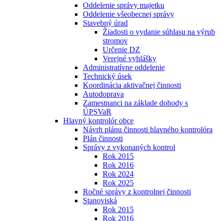
Oddelenie správy majetku
Oddelenie všeobecnej správy
Stavebný úrad
Žiadosti o vydanie súhlasu na výrub
stromov
Určenie DZ
Verejné vyhlášky
Administratívne oddelenie
Technický úsek
Koordinácia aktivačnej činnosti
Autodoprava
Zamestnanci na základe dohody s
ÚPSVaR
Hlavný kontrolór obce
Návrh plánu činnosti hlavného kontrolóra
Plán činnosti
Správy z vykonaných kontrol
Rok 2015
Rok 2016
Rok 2024
Rok 2025
Ročné správy z kontrolnej činnosti
Stanoviská
Rok 2015
Rok 2016