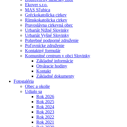
Ekover s.r.o.
MAS Sľubica
Gréckokatolícka cirkev
Rímskokatolicka cirkev
Pravoslávna cirkevná obec
Urbariát Nižné Slovinky
Urbariát Vyšné Slovinky
Pohrebné podporné združenie
Poľovnícke združenie
Kontaktný formulár
Komunitné centrum v obci Slovinky
Základné informácie
Otváracie hodiny
Kontakt
Základné dokumenty
Fotogaléria
Obec a okolie
Udialo sa
Rok 2026
Rok 2025
Rok 2024
Rok 2023
Rok 2022
Rok 2021