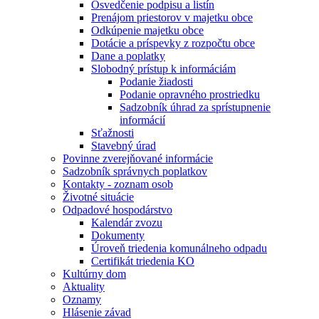
Osvedčenie podpisu a listín
Prenájom priestorov v majetku obce
Odkúpenie majetku obce
Dotácie a príspevky z rozpočtu obce
Dane a poplatky
Slobodný prístup k informáciám
Podanie žiadosti
Podanie opravného prostriedku
Sadzobník úhrad za sprístupnenie
informácií
Sťažnosti
Stavebný úrad
Povinne zverejňované informácie
Sadzobník správnych poplatkov
Kontakty - zoznam osob
Životné situácie
Odpadové hospodárstvo
Kalendár zvozu
Dokumenty
Úroveň triedenia komunálneho odpadu
Certifikát triedenia KO
Kultúrny dom
Aktuality
Oznamy
Hlásenie závad