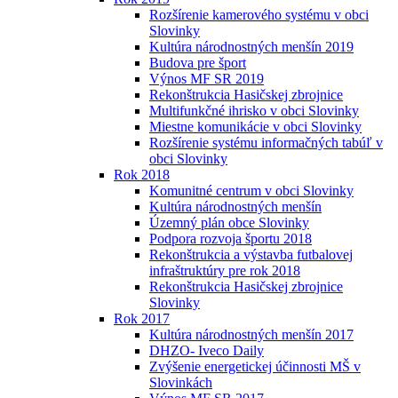
Rozšírenie kamerového systému v obci
Slovinky
Kultúra národnostných menšín 2019
Budova pre šport
Výnos MF SR 2019
Rekonštrukcia Hasičskej zbrojnice
Multifunkčné ihrisko v obci Slovinky
Miestne komunikácie v obci Slovinky
Rozšírenie systému informačných tabúľ v
obci Slovinky
Rok 2018
Komunitné centrum v obci Slovinky
Kultúra národnostných menšín
Územný plán obce Slovinky
Podpora rozvoja športu 2018
Rekonštrukcia a výstavba futbalovej
infraštruktúry pre rok 2018
Rekonštrukcia Hasičskej zbrojnice
Slovinky
Rok 2017
Kultúra národnostných menšín 2017
DHZO- Iveco Daily
Zvýšenie energetickej účinnosti MŠ v
Slovinkách