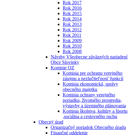
Rok 2017
Rok 2016
Rok 2015
Rok 2014
Rok 2013
Rok 2012
Rok 2011
Rok 2009
Rok 2010
Rok 2008
Návrhy Všeobecne záväzných nariadení
Obce Slovinky
Komisie OZ
Komisia pre ochranu verejného
záujmu a nezlučiteľnosť funkcií
Komisia ekonomická, správy
obecného majetku
Komisia ochrany verejného
poriadku, životného prostredia,
výstavby a územného plánovania
Komisia školstva, kultúry a športu
,sociálna a cestovného ruchu
Obecný úrad
Organizačný poriadok Obecného úradu
Finančné oddelenie