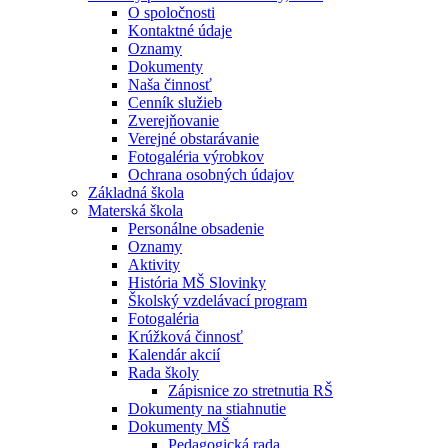
O spoločnosti
Kontaktné údaje
Oznamy
Dokumenty
Naša činnosť
Cenník služieb
Zverejňovanie
Verejné obstarávanie
Fotogaléria výrobkov
Ochrana osobných údajov
Základná škola
Materská škola
Personálne obsadenie
Oznamy
Aktivity
História MŠ Slovinky
Školský vzdelávací program
Fotogaléria
Krúžková činnosť
Kalendár akcií
Rada školy
Zápisnice zo stretnutia RŠ
Dokumenty na stiahnutie
Dokumenty MŠ
Pedagogická rada