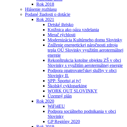
Rok 2018
Hlásenie rozhlasu
Podané žiadosti o dotácie
Rok 2021
Detské ihrisko
Knižnica ako oáza vzdelania
Merač rýchlosti
Modernizácia Kultúrneho domu Slovinky
Zníženie energetickej náročnosti zdroja
tepla OÚ Slovinky využitím aerotermálnej
energie
Rekonštrukcia kotolne objektu ZŠ v obci
Slovinky s využitím aerotermálnej energie
Podpora opatrovateľskej služby v obci
Slovinky II.
SPP: Športuj aj ty!
Školský cykloparking
WORK OUT SLOVINKY
Územný plán
Rok 2020
WiFi4EU
Podpora sociálneho podnikania v obci
Slovinky
GP Regióny 2020
Rok 2019