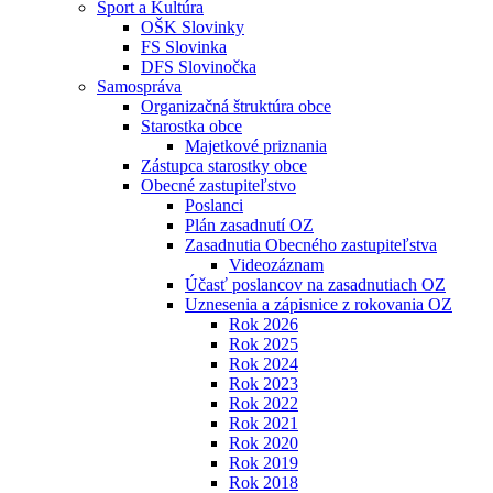
Šport a Kultúra
OŠK Slovinky
FS Slovinka
DFS Slovinočka
Samospráva
Organizačná štruktúra obce
Starostka obce
Majetkové priznania
Zástupca starostky obce
Obecné zastupiteľstvo
Poslanci
Plán zasadnutí OZ
Zasadnutia Obecného zastupiteľstva
Videozáznam
Účasť poslancov na zasadnutiach OZ
Uznesenia a zápisnice z rokovania OZ
Rok 2026
Rok 2025
Rok 2024
Rok 2023
Rok 2022
Rok 2021
Rok 2020
Rok 2019
Rok 2018