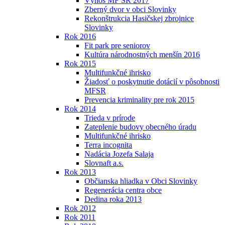
Výnos MF SR 2017
Zberný dvor v obci Slovinky
Rekonštrukcia Hasičskej zbrojnice
Slovinky
Rok 2016
Fit park pre seniorov
Kultúra národnostných menšín 2016
Rok 2015
Multifunkčné ihrisko
Žiadosť o poskytnutie dotácií v pôsobnosti
MFSR
Prevencia kriminality pre rok 2015
Rok 2014
Trieda v prírode
Zateplenie budovy obecného úradu
Multifunkčné ihrisko
Terra incognita
Nadácia Jozefa Salaja
Slovnaft a.s.
Rok 2013
Občianska hliadka v Obci Slovinky
Regenerácia centra obce
Dedina roka 2013
Rok 2012
Rok 2011