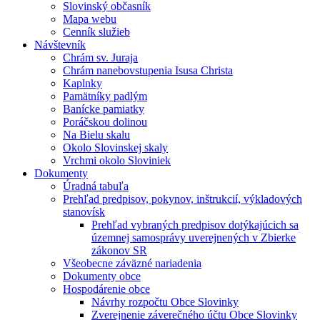
Slovinský občasník
Mapa webu
Cenník služieb
Návštevník
Chrám sv. Juraja
Chrám nanebovstupenia Isusa Christa
Kaplnky
Pamätníky padlým
Banícke pamiatky
Poráčskou dolinou
Na Bielu skalu
Okolo Slovinskej skaly
Vrchmi okolo Sloviniek
Dokumenty
Úradná tabuľa
Prehľad predpisov, pokynov, inštrukcií, výkladových
stanovísk
Prehľad vybraných predpisov dotýkajúcich sa
územnej samosprávy uverejnených v Zbierke
zákonov SR
Všeobecne záväzné nariadenia
Dokumenty obce
Hospodárenie obce
Návrhy rozpočtu Obce Slovinky
Zverejnenie záverečného účtu Obce Slovinky