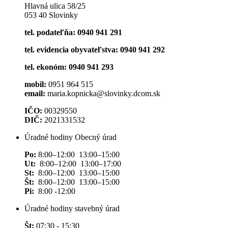
Hlavná ulica 58/25
053 40 Slovinky
tel. podateľňa: 0940 941 291
tel. evidencia obyvateľstva: 0940 941 292
tel. ekonóm: 0940 941 293
mobil:
0951 964 515
email:
maria.kopnicka@slovinky.dcom.sk
IČO:
00329550
DIČ:
2021331532
Úradné hodiny Obecný úrad
Po:
8:00–12:00 13:00–15:00
Ut:
8:00–12:00 13:00–17:00
St:
8:00–12:00 13:00–15:00
Št:
8:00–12:00 13:00–15:00
Pi:
8:00 -12:00
Úradné hodiny stavebný úrad
Št:
07:30 - 15:30