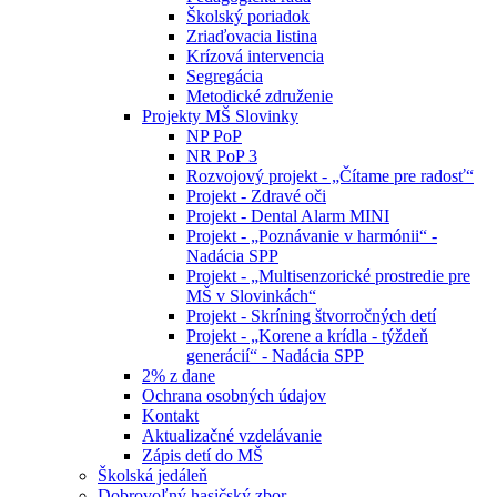
Školský poriadok
Zriaďovacia listina
Krízová intervencia
Segregácia
Metodické združenie
Projekty MŠ Slovinky
NP PoP
NR PoP 3
Rozvojový projekt - „Čítame pre radosť“
Projekt - Zdravé oči
Projekt - Dental Alarm MINI
Projekt - „Poznávanie v harmónii“ -
Nadácia SPP
Projekt - „Multisenzorické prostredie pre
MŠ v Slovinkách“
Projekt - Skríning štvorročných detí
Projekt - „Korene a krídla - týždeň
generácií“ - Nadácia SPP
2% z dane
Ochrana osobných údajov
Kontakt
Aktualizačné vzdelávanie
Zápis detí do MŠ
Školská jedáleň
Dobrovoľný hasičský zbor