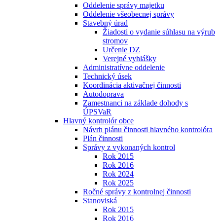
Oddelenie správy majetku
Oddelenie všeobecnej správy
Stavebný úrad
Žiadosti o vydanie súhlasu na výrub
stromov
Určenie DZ
Verejné vyhlášky
Administratívne oddelenie
Technický úsek
Koordinácia aktivačnej činnosti
Autodoprava
Zamestnanci na základe dohody s
ÚPSVaR
Hlavný kontrolór obce
Návrh plánu činnosti hlavného kontrolóra
Plán činnosti
Správy z vykonaných kontrol
Rok 2015
Rok 2016
Rok 2024
Rok 2025
Ročné správy z kontrolnej činnosti
Stanoviská
Rok 2015
Rok 2016