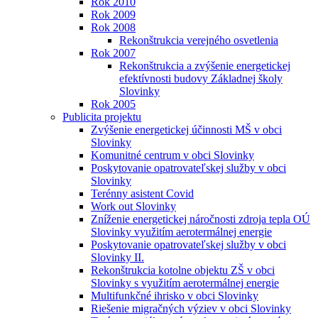
Rok 2010
Rok 2009
Rok 2008
Rekonštrukcia verejného osvetlenia
Rok 2007
Rekonštrukcia a zvýšenie energetickej
efektívnosti budovy Základnej školy
Slovinky
Rok 2005
Publicita projektu
Zvýšenie energetickej účinnosti MŠ v obci
Slovinky
Komunitné centrum v obci Slovinky
Poskytovanie opatrovateľskej služby v obci
Slovinky
Terénny asistent Covid
Work out Slovinky
Zníženie energetickej náročnosti zdroja tepla OÚ
Slovinky využitím aerotermálnej energie
Poskytovanie opatrovateľskej služby v obci
Slovinky II.
Rekonštrukcia kotolne objektu ZŠ v obci
Slovinky s využitím aerotermálnej energie
Multifunkčné ihrisko v obci Slovinky
Riešenie migračných výziev v obci Slovinky