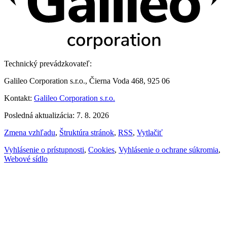
Technický prevádzkovateľ:
Galileo Corporation s.r.o., Čierna Voda 468, 925 06
Kontakt:
Galileo Corporation s.r.o.
Posledná aktualizácia: 7. 8. 2026
Zmena vzhľadu
,
Štruktúra stránok
,
RSS
,
Vytlačiť
Vyhlásenie o prístupnosti
,
Cookies
,
Vyhlásenie o ochrane súkromia
,
Webové sídlo