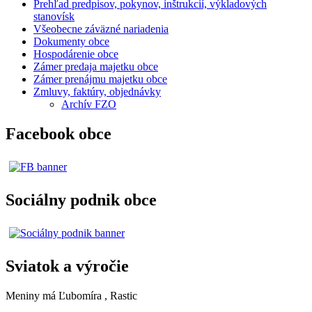
Prehľad predpisov, pokynov, inštrukcií, výkladových
stanovísk
Všeobecne záväzné nariadenia
Dokumenty obce
Hospodárenie obce
Zámer predaja majetku obce
Zámer prenájmu majetku obce
Zmluvy, faktúry, objednávky
Archív FZO
Facebook obce
Sociálny podnik obce
Sviatok a výročie
Meniny má
Ľubomíra
, Rastic