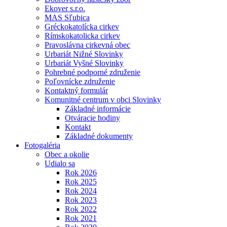
Ekover s.r.o.
MAS Sľubica
Gréckokatolícka cirkev
Rímskokatolicka cirkev
Pravoslávna cirkevná obec
Urbariát Nižné Slovinky
Urbariát Vyšné Slovinky
Pohrebné podporné združenie
Poľovnícke združenie
Kontaktný formulár
Komunitné centrum v obci Slovinky
Základné informácie
Otváracie hodiny
Kontakt
Základné dokumenty
Fotogaléria
Obec a okolie
Udialo sa
Rok 2026
Rok 2025
Rok 2024
Rok 2023
Rok 2022
Rok 2021