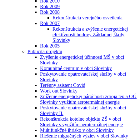
Rok 2010
Rok 2009
Rok 2008
Rekonštrukcia verejného osvetlenia
Rok 2007
Rekonštrukcia a zvýšenie energetickej
efektívnosti budovy Základnej školy
Slovinky
Rok 2005
Publicita projektu
Zvýšenie energetickej účinnosti MŠ v obci
Slovinky
Komunitné centrum v obci Slovinky
Poskytovanie opatrovateľskej služby v obci
Slovinky
Terénny asistent Covid
Work out Slovinky
Zníženie energetickej náročnosti zdroja tepla OÚ
Slovinky využitím aerotermálnej energie
Poskytovanie opatrovateľskej služby v obci
Slovinky II.
Rekonštrukcia kotolne objektu ZŠ v obci
Slovinky s využitím aerotermálnej energie
Multifunkčné ihrisko v obci Slovinky
Riešenie migračných výziev v obci Slovinky