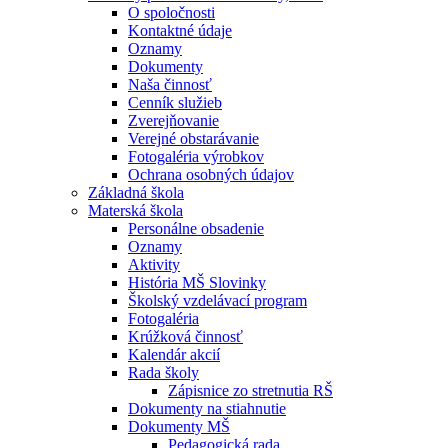
O spoločnosti
Kontaktné údaje
Oznamy
Dokumenty
Naša činnosť
Cenník služieb
Zverejňovanie
Verejné obstarávanie
Fotogaléria výrobkov
Ochrana osobných údajov
Základná škola
Materská škola
Personálne obsadenie
Oznamy
Aktivity
História MŠ Slovinky
Školský vzdelávací program
Fotogaléria
Krúžková činnosť
Kalendár akcií
Rada školy
Zápisnice zo stretnutia RŠ
Dokumenty na stiahnutie
Dokumenty MŠ
Pedagogická rada