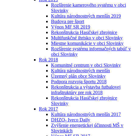
Rozšírenie kamerového systému v obci
Slovinky
Kultúra národnostných menšín 2019
Budova pre šport
Výnos MF SR 2019
Rekonštrukcia Hasičskej zbrojnice
Multifunkčné ihrisko v obci Slovinky
Miestne komunikácie v obci Slovinky
Rozšírenie systému informačných tabúľ v
obci Slovinky
Rok 2018
Komunitné centrum v obci Slovinky
Kultúra národnostných menšín
Územný plán obce Slovinky
Podpora rozvoja športu 2018
Rekonštrukcia a výstavba futbalovej
infraštruktúry pre rok 2018
Rekonštrukcia Hasičskej zbrojnice
Slovinky
Rok 2017
Kultúra národnostných menšín 2017
DHZO- Iveco Daily
Zvýšenie energetickej účinnosti MŠ v
Slovinkách