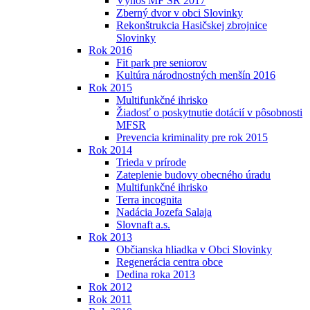
Výnos MF SR 2017
Zberný dvor v obci Slovinky
Rekonštrukcia Hasičskej zbrojnice
Slovinky
Rok 2016
Fit park pre seniorov
Kultúra národnostných menšín 2016
Rok 2015
Multifunkčné ihrisko
Žiadosť o poskytnutie dotácií v pôsobnosti
MFSR
Prevencia kriminality pre rok 2015
Rok 2014
Trieda v prírode
Zateplenie budovy obecného úradu
Multifunkčné ihrisko
Terra incognita
Nadácia Jozefa Salaja
Slovnaft a.s.
Rok 2013
Občianska hliadka v Obci Slovinky
Regenerácia centra obce
Dedina roka 2013
Rok 2012
Rok 2011