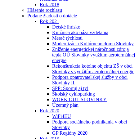
Rok 2018
Hlásenie rozhlasu
Podané žiadosti o dotácie
Rok 2021
Detské ihrisko
Knižnica ako oáza vzdelania
Merač rýchlosti
Modernizácia Kultúrneho domu Slovinky
Zníženie energetickej náročnosti zdroja
tepla OÚ Slovinky využitím aerotermálnej
energie
Rekonštrukcia kotolne objektu ZŠ v obci
Slovinky s využitím aerotermálnej energie
Podpora opatrovateľskej služby v obci
Slovinky II.
SPP: Športuj aj ty!
Školský cykloparking
WORK OUT SLOVINKY
Územný plán
Rok 2020
WiFi4EU
Podpora sociálneho podnikania v obci
Slovinky
GP Regióny 2020
Rok 2019