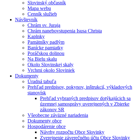
Slovinský občasník
Mapa webu
Cenník služieb
Návštevník
Chrám sv. Juraja
Chrám nanebovstupenia Isusa Christa
Kaplnky
Pamätníky padlým
Banícke pamiatky
Poráčskou dolinou
Na Bielu skalu
Okolo Slovinskej skaly
Vrchmi okolo Sloviniek
Dokumenty
Úradná tabuľa
Prehľad predpisov, pokynov, inštrukcií, výkladových
stanovísk
Prehľad vybraných predpisov dotýkajúcich sa
územnej samosprávy uverejnených v Zbierke
zákonov SR
Všeobecne záväzné nariadenia
Dokumenty obce
Hospodárenie obce
Návrhy rozpočtu Obce Slovinky
Zverejnenie záverečného účtu Obce Slovinky