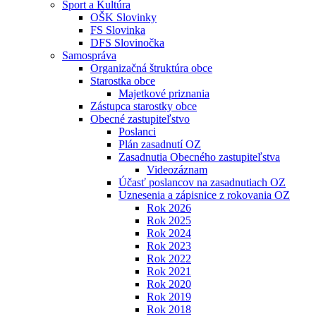
Šport a Kultúra
OŠK Slovinky
FS Slovinka
DFS Slovinočka
Samospráva
Organizačná štruktúra obce
Starostka obce
Majetkové priznania
Zástupca starostky obce
Obecné zastupiteľstvo
Poslanci
Plán zasadnutí OZ
Zasadnutia Obecného zastupiteľstva
Videozáznam
Účasť poslancov na zasadnutiach OZ
Uznesenia a zápisnice z rokovania OZ
Rok 2026
Rok 2025
Rok 2024
Rok 2023
Rok 2022
Rok 2021
Rok 2020
Rok 2019
Rok 2018