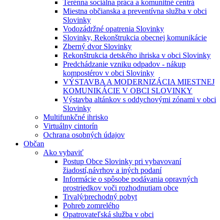
Terénna sociálna práca a komunitné centrá
Miestna občianska a preventívna služba v obci
Slovinky
Vodozádržné opatrenia Slovinky
Slovinky, Rekonštrukcia obecnej komunikácie
Zberný dvor Slovinky
Rekonštrukcia detského ihriska v obci Slovinky
Predchádzanie vzniku odpadov - nákup
kompostérov v obci Slovinky
VÝSTAVBA A MODERNIZÁCIA MIESTNEJ
KOMUNIKÁCIE V OBCI SLOVINKY
Výstavba altánkov s oddychovými zónami v obci
Slovinky
Multifunkčné ihrisko
Virtuálny cintorín
Ochrana osobných údajov
Občan
Ako vybaviť
Postup Obce Slovinky pri vybavovaní
žiadostí,návrhov a iných podaní
Informácie o spôsobe podávania opravných
prostriedkov voči rozhodnutiam obce
Trvalý⁄prechodný pobyt
Pohreb zomrelého
Opatrovateľská služba v obci