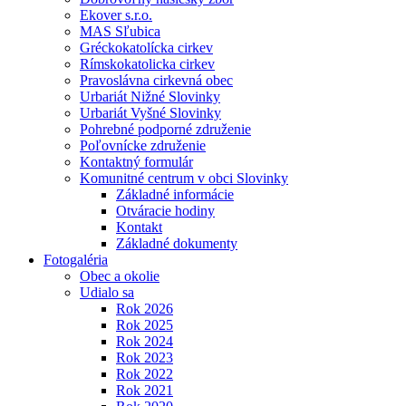
Ekover s.r.o.
MAS Sľubica
Gréckokatolícka cirkev
Rímskokatolicka cirkev
Pravoslávna cirkevná obec
Urbariát Nižné Slovinky
Urbariát Vyšné Slovinky
Pohrebné podporné združenie
Poľovnícke združenie
Kontaktný formulár
Komunitné centrum v obci Slovinky
Základné informácie
Otváracie hodiny
Kontakt
Základné dokumenty
Fotogaléria
Obec a okolie
Udialo sa
Rok 2026
Rok 2025
Rok 2024
Rok 2023
Rok 2022
Rok 2021