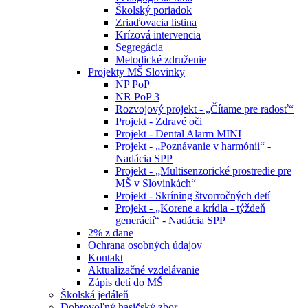
Školský poriadok
Zriaďovacia listina
Krízová intervencia
Segregácia
Metodické združenie
Projekty MŠ Slovinky
NP PoP
NR PoP 3
Rozvojový projekt - „Čítame pre radosť“
Projekt - Zdravé oči
Projekt - Dental Alarm MINI
Projekt - „Poznávanie v harmónii“ -
Nadácia SPP
Projekt - „Multisenzorické prostredie pre
MŠ v Slovinkách“
Projekt - Skríning štvorročných detí
Projekt - „Korene a krídla - týždeň
generácií“ - Nadácia SPP
2% z dane
Ochrana osobných údajov
Kontakt
Aktualizačné vzdelávanie
Zápis detí do MŠ
Školská jedáleň
Dobrovoľný hasičský zbor