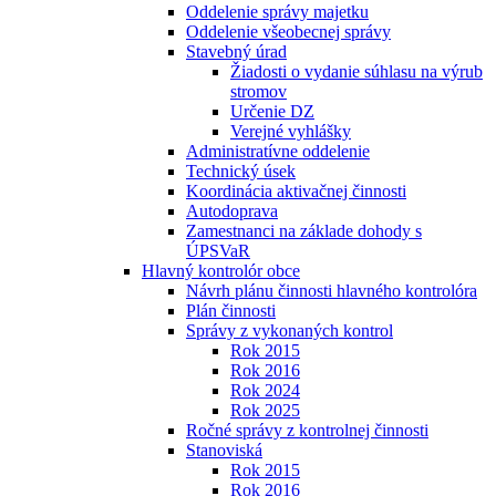
Oddelenie správy majetku
Oddelenie všeobecnej správy
Stavebný úrad
Žiadosti o vydanie súhlasu na výrub
stromov
Určenie DZ
Verejné vyhlášky
Administratívne oddelenie
Technický úsek
Koordinácia aktivačnej činnosti
Autodoprava
Zamestnanci na základe dohody s
ÚPSVaR
Hlavný kontrolór obce
Návrh plánu činnosti hlavného kontrolóra
Plán činnosti
Správy z vykonaných kontrol
Rok 2015
Rok 2016
Rok 2024
Rok 2025
Ročné správy z kontrolnej činnosti
Stanoviská
Rok 2015
Rok 2016