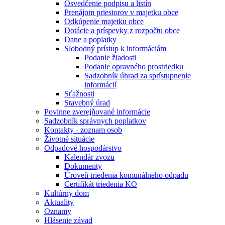
Osvedčenie podpisu a listín
Prenájom priestorov v majetku obce
Odkúpenie majetku obce
Dotácie a príspevky z rozpočtu obce
Dane a poplatky
Slobodný prístup k informáciám
Podanie žiadosti
Podanie opravného prostriedku
Sadzobník úhrad za sprístupnenie
informácií
Sťažnosti
Stavebný úrad
Povinne zverejňované informácie
Sadzobník správnych poplatkov
Kontakty - zoznam osob
Životné situácie
Odpadové hospodárstvo
Kalendár zvozu
Dokumenty
Úroveň triedenia komunálneho odpadu
Certifikát triedenia KO
Kultúrny dom
Aktuality
Oznamy
Hlásenie závad