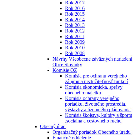
Rok 2017
Rok 2016
Rok 2015
Rok 2014
Rok 2013
Rok 2012
Rok 2011
Rok 2009
Rok 2010
Rok 2008
Návrhy Všeobecne záväzných nariadení
Obce Slovinky
Komisie OZ
Komisia pre ochranu verejného
záujmu a nezlučiteľnosť funkcií
Komisia ekonomická, správy
obecného majetku
Komisia ochrany verejného
poriadku, životného prostredia,
výstavby a územného plánovania
Komisia školstva, kultúry a športu
,sociálna a cestovného ruchu
Obecný úrad
Organizačný poriadok Obecného úradu
Finančné oddelenie