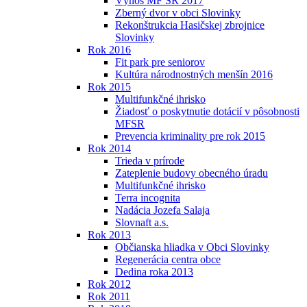
Výnos MF SR 2017
Zberný dvor v obci Slovinky
Rekonštrukcia Hasičskej zbrojnice
Slovinky
Rok 2016
Fit park pre seniorov
Kultúra národnostných menšín 2016
Rok 2015
Multifunkčné ihrisko
Žiadosť o poskytnutie dotácií v pôsobnosti
MFSR
Prevencia kriminality pre rok 2015
Rok 2014
Trieda v prírode
Zateplenie budovy obecného úradu
Multifunkčné ihrisko
Terra incognita
Nadácia Jozefa Salaja
Slovnaft a.s.
Rok 2013
Občianska hliadka v Obci Slovinky
Regenerácia centra obce
Dedina roka 2013
Rok 2012
Rok 2011