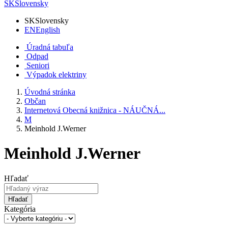
SK
Slovensky
SK
Slovensky
EN
English
Úradná tabuľa
Odpad
Seniori
Výpadok elektriny
Úvodná stránka
Občan
Internetová Obecná knižnica - NÁUČNÁ...
M
Meinhold J.Werner
Meinhold J.Werner
Hľadať
Hľadať
Kategória