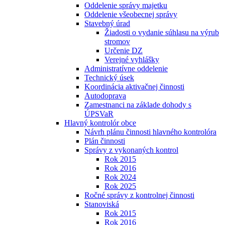
Oddelenie správy majetku
Oddelenie všeobecnej správy
Stavebný úrad
Žiadosti o vydanie súhlasu na výrub
stromov
Určenie DZ
Verejné vyhlášky
Administratívne oddelenie
Technický úsek
Koordinácia aktivačnej činnosti
Autodoprava
Zamestnanci na základe dohody s
ÚPSVaR
Hlavný kontrolór obce
Návrh plánu činnosti hlavného kontrolóra
Plán činnosti
Správy z vykonaných kontrol
Rok 2015
Rok 2016
Rok 2024
Rok 2025
Ročné správy z kontrolnej činnosti
Stanoviská
Rok 2015
Rok 2016