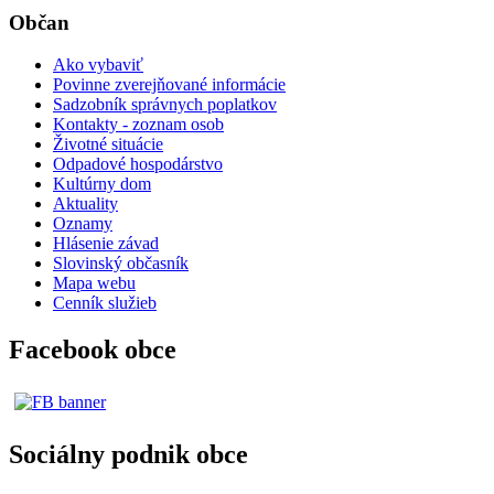
Občan
Ako vybaviť
Povinne zverejňované informácie
Sadzobník správnych poplatkov
Kontakty - zoznam osob
Životné situácie
Odpadové hospodárstvo
Kultúrny dom
Aktuality
Oznamy
Hlásenie závad
Slovinský občasník
Mapa webu
Cenník služieb
Facebook obce
Sociálny podnik obce