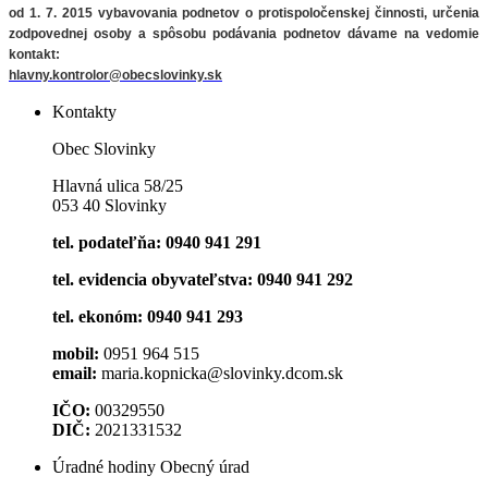
od 1. 7. 2015 vybavovania podnetov o protispoločenskej činnosti, určenia
zodpovednej osoby a spôsobu podávania podnetov
dávame na vedomie
kontakt:
hlavny.kontrolor@obecslovinky.sk
Kontakty
Obec Slovinky
Hlavná ulica 58/25
053 40 Slovinky
tel. podateľňa: 0940 941 291
tel. evidencia obyvateľstva: 0940 941 292
tel. ekonóm: 0940 941 293
mobil:
0951 964 515
email:
maria.kopnicka@slovinky.dcom.sk
IČO:
00329550
DIČ:
2021331532
Úradné hodiny Obecný úrad