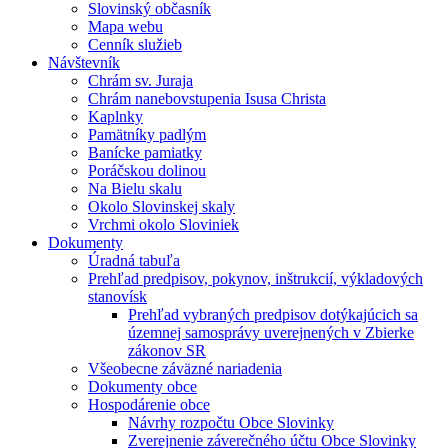
Slovinský občasník
Mapa webu
Cenník služieb
Návštevník
Chrám sv. Juraja
Chrám nanebovstupenia Isusa Christa
Kaplnky
Pamätníky padlým
Banícke pamiatky
Poráčskou dolinou
Na Bielu skalu
Okolo Slovinskej skaly
Vrchmi okolo Sloviniek
Dokumenty
Úradná tabuľa
Prehľad predpisov, pokynov, inštrukcií, výkladových
stanovísk
Prehľad vybraných predpisov dotýkajúcich sa
územnej samosprávy uverejnených v Zbierke
zákonov SR
Všeobecne záväzné nariadenia
Dokumenty obce
Hospodárenie obce
Návrhy rozpočtu Obce Slovinky
Zverejnenie záverečného účtu Obce Slovinky