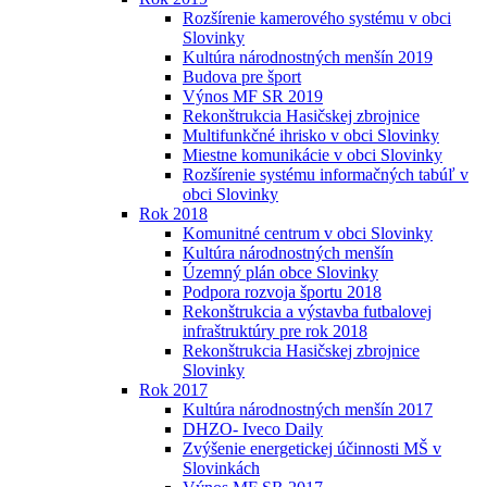
Rozšírenie kamerového systému v obci
Slovinky
Kultúra národnostných menšín 2019
Budova pre šport
Výnos MF SR 2019
Rekonštrukcia Hasičskej zbrojnice
Multifunkčné ihrisko v obci Slovinky
Miestne komunikácie v obci Slovinky
Rozšírenie systému informačných tabúľ v
obci Slovinky
Rok 2018
Komunitné centrum v obci Slovinky
Kultúra národnostných menšín
Územný plán obce Slovinky
Podpora rozvoja športu 2018
Rekonštrukcia a výstavba futbalovej
infraštruktúry pre rok 2018
Rekonštrukcia Hasičskej zbrojnice
Slovinky
Rok 2017
Kultúra národnostných menšín 2017
DHZO- Iveco Daily
Zvýšenie energetickej účinnosti MŠ v
Slovinkách