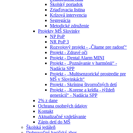
Školský poriadok
Zriaďovacia listina
Krízová intervencia
Segregácia
Metodické združenie
Projekty MŠ Slovinky
NP PoP
NR PoP 3
Rozvojový projekt - „Čítame pre radosť“
Projekt - Zdravé oči
Projekt - Dental Alarm MINI
Projekt - „Poznávanie v harmónii“ -
Nadácia SPP
Projekt - „Multisenzorické prostredie pre
MŠ v Slovinkách“
Projekt - Skríning štvorročných detí
Projekt - „Korene a krídla - týždeň
generácií“ - Nadácia SPP
2% z dane
Ochrana osobných údajov
Kontakt
Aktualizačné vzdelávanie
Zápis detí do MŠ
Školská jedáleň
Dobrovoľný hasičský zbor