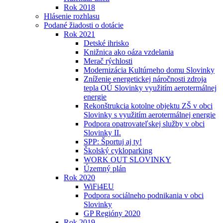
Rok 2018
Hlásenie rozhlasu
Podané žiadosti o dotácie
Rok 2021
Detské ihrisko
Knižnica ako oáza vzdelania
Merač rýchlosti
Modernizácia Kultúrneho domu Slovinky
Zníženie energetickej náročnosti zdroja
tepla OÚ Slovinky využitím aerotermálnej
energie
Rekonštrukcia kotolne objektu ZŠ v obci
Slovinky s využitím aerotermálnej energie
Podpora opatrovateľskej služby v obci
Slovinky II.
SPP: Športuj aj ty!
Školský cykloparking
WORK OUT SLOVINKY
Územný plán
Rok 2020
WiFi4EU
Podpora sociálneho podnikania v obci
Slovinky
GP Regióny 2020
Rok 2019