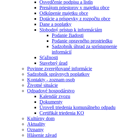
Osvedčenie podpisu a listín
Prenájom priestorov v majetku obce
Odkúpenie majetku obce
Dotácie a príspevky z rozpočtu obce
Dane a poplatky
Slobodný prístup k informáciám
Podanie žiadosti
Podanie opravného prostriedku
Sadzobník úhrad za sprístupnenie
informácií
Sťažnosti
Stavebný úrad
Povinne zverejňované informácie
Sadzobník správnych poplatkov
Kontakty - zoznam osob
Životné situácie
Odpadové hospodárstvo
Kalendár zvozu
Dokumenty
Úroveň triedenia komunálneho odpadu
Certifikát triedenia KO
Kultúrny dom
Aktuality
Oznamy
Hlásenie závad