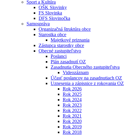
Šport a Kultúra
OŠK Slovinky
FS Slovinka
DFS Slovinočka
Samospráva
Organizačná štruktúra obce
Starostka obce
Majetkové priznania
Zástupca starostky obce
Obecné zastupiteľstvo
Poslanci
Plán zasadnutí OZ
Zasadnutia Obecného zastupiteľstva
Videozáznam
Účasť poslancov na zasadnutiach OZ
Uznesenia a zápisnice z rokovania OZ
Rok 2026
Rok 2025
Rok 2024
Rok 2023
Rok 2022
Rok 2021
Rok 2020
Rok 2019
Rok 2018