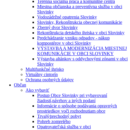
Terénna sociálna práca a komunitné centrá
Miestna občianska a preventívna služba v obci
Slovinky
Vodozádržné opatrenia Slovinky
Slovinky, Rekonštrukcia obecnej komunikácie
Zberný dvor Slovinky
Rekonštrukcia detského ihriska v obci Slovinky
Predchádzanie vzniku odpadov - nákup
kompostérov v obci Slovinky
VÝSTAVBA A MODERNIZÁCIA MIESTNEJ
KOMUNIKÁCIE V OBCI SLOVINKY
Výstavba altánkov s oddychovými zónami v obci
Slovinky
Multifunkčné ihrisko
Virtuálny cintorín
Ochrana osobných údajov
Občan
Ako vybaviť
Postup Obce Slovinky pri vybavovaní
žiadostí,návrhov a iných podaní
Informácie o spôsobe podávania opravných
prostriedkov voči rozhodnutiam obce
Trvalý⁄prechodný pobyt
Pohreb zomrelého
Opatrovateľská služba v obci