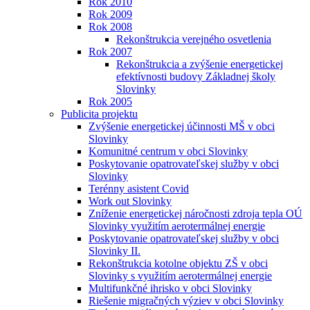
Rok 2010
Rok 2009
Rok 2008
Rekonštrukcia verejného osvetlenia
Rok 2007
Rekonštrukcia a zvýšenie energetickej
efektívnosti budovy Základnej školy
Slovinky
Rok 2005
Publicita projektu
Zvýšenie energetickej účinnosti MŠ v obci
Slovinky
Komunitné centrum v obci Slovinky
Poskytovanie opatrovateľskej služby v obci
Slovinky
Terénny asistent Covid
Work out Slovinky
Zníženie energetickej náročnosti zdroja tepla OÚ
Slovinky využitím aerotermálnej energie
Poskytovanie opatrovateľskej služby v obci
Slovinky II.
Rekonštrukcia kotolne objektu ZŠ v obci
Slovinky s využitím aerotermálnej energie
Multifunkčné ihrisko v obci Slovinky
Riešenie migračných výziev v obci Slovinky