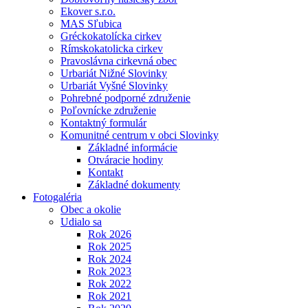
Ekover s.r.o.
MAS Sľubica
Gréckokatolícka cirkev
Rímskokatolicka cirkev
Pravoslávna cirkevná obec
Urbariát Nižné Slovinky
Urbariát Vyšné Slovinky
Pohrebné podporné združenie
Poľovnícke združenie
Kontaktný formulár
Komunitné centrum v obci Slovinky
Základné informácie
Otváracie hodiny
Kontakt
Základné dokumenty
Fotogaléria
Obec a okolie
Udialo sa
Rok 2026
Rok 2025
Rok 2024
Rok 2023
Rok 2022
Rok 2021