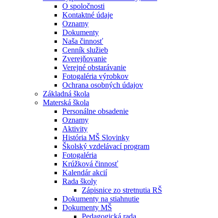
O spoločnosti
Kontaktné údaje
Oznamy
Dokumenty
Naša činnosť
Cenník služieb
Zverejňovanie
Verejné obstarávanie
Fotogaléria výrobkov
Ochrana osobných údajov
Základná škola
Materská škola
Personálne obsadenie
Oznamy
Aktivity
História MŠ Slovinky
Školský vzdelávací program
Fotogaléria
Krúžková činnosť
Kalendár akcií
Rada školy
Zápisnice zo stretnutia RŠ
Dokumenty na stiahnutie
Dokumenty MŠ
Pedagogická rada