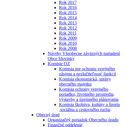
Rok 2017
Rok 2016
Rok 2015
Rok 2014
Rok 2013
Rok 2012
Rok 2011
Rok 2009
Rok 2010
Rok 2008
Návrhy Všeobecne záväzných nariadení
Obce Slovinky
Komisie OZ
Komisia pre ochranu verejného
záujmu a nezlučiteľnosť funkcií
Komisia ekonomická, správy
obecného majetku
Komisia ochrany verejného
poriadku, životného prostredia,
výstavby a územného plánovania
Komisia školstva, kultúry a športu
,sociálna a cestovného ruchu
Obecný úrad
Organizačný poriadok Obecného úradu
Finančné oddelenie