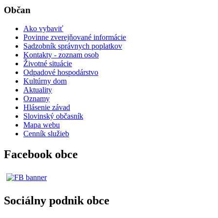
Občan
Ako vybaviť
Povinne zverejňované informácie
Sadzobník správnych poplatkov
Kontakty - zoznam osob
Životné situácie
Odpadové hospodárstvo
Kultúrny dom
Aktuality
Oznamy
Hlásenie závad
Slovinský občasník
Mapa webu
Cenník služieb
Facebook obce
Sociálny podnik obce