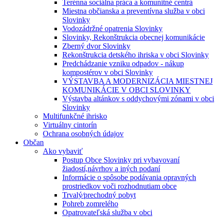
Terénna sociálna práca a komunitné centrá
Miestna občianska a preventívna služba v obci
Slovinky
Vodozádržné opatrenia Slovinky
Slovinky, Rekonštrukcia obecnej komunikácie
Zberný dvor Slovinky
Rekonštrukcia detského ihriska v obci Slovinky
Predchádzanie vzniku odpadov - nákup
kompostérov v obci Slovinky
VÝSTAVBA A MODERNIZÁCIA MIESTNEJ
KOMUNIKÁCIE V OBCI SLOVINKY
Výstavba altánkov s oddychovými zónami v obci
Slovinky
Multifunkčné ihrisko
Virtuálny cintorín
Ochrana osobných údajov
Občan
Ako vybaviť
Postup Obce Slovinky pri vybavovaní
žiadostí,návrhov a iných podaní
Informácie o spôsobe podávania opravných
prostriedkov voči rozhodnutiam obce
Trvalý⁄prechodný pobyt
Pohreb zomrelého
Opatrovateľská služba v obci