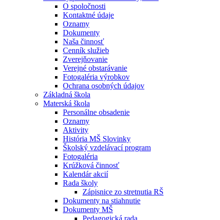
O spoločnosti
Kontaktné údaje
Oznamy
Dokumenty
Naša činnosť
Cenník služieb
Zverejňovanie
Verejné obstarávanie
Fotogaléria výrobkov
Ochrana osobných údajov
Základná škola
Materská škola
Personálne obsadenie
Oznamy
Aktivity
História MŠ Slovinky
Školský vzdelávací program
Fotogaléria
Krúžková činnosť
Kalendár akcií
Rada školy
Zápisnice zo stretnutia RŠ
Dokumenty na stiahnutie
Dokumenty MŠ
Pedagogická rada