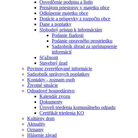
Osvedčenie podpisu a listín
Prenájom priestorov v majetku obce
Odkúpenie majetku obce
Dotácie a príspevky z rozpočtu obce
Dane a poplatky
Slobodný prístup k informáciám
Podanie žiadosti
Podanie opravného prostriedku
Sadzobník úhrad za sprístupnenie
informácií
Sťažnosti
Stavebný úrad
Povinne zverejňované informácie
Sadzobník správnych poplatkov
Kontakty - zoznam osob
Životné situácie
Odpadové hospodárstvo
Kalendár zvozu
Dokumenty
Úroveň triedenia komunálneho odpadu
Certifikát triedenia KO
Kultúrny dom
Aktuality
Oznamy
Hlásenie závad