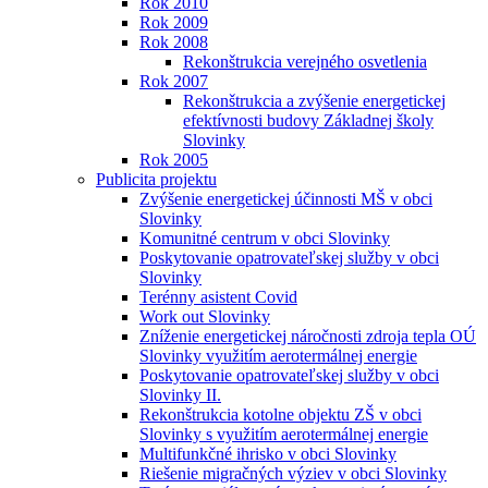
Rok 2010
Rok 2009
Rok 2008
Rekonštrukcia verejného osvetlenia
Rok 2007
Rekonštrukcia a zvýšenie energetickej
efektívnosti budovy Základnej školy
Slovinky
Rok 2005
Publicita projektu
Zvýšenie energetickej účinnosti MŠ v obci
Slovinky
Komunitné centrum v obci Slovinky
Poskytovanie opatrovateľskej služby v obci
Slovinky
Terénny asistent Covid
Work out Slovinky
Zníženie energetickej náročnosti zdroja tepla OÚ
Slovinky využitím aerotermálnej energie
Poskytovanie opatrovateľskej služby v obci
Slovinky II.
Rekonštrukcia kotolne objektu ZŠ v obci
Slovinky s využitím aerotermálnej energie
Multifunkčné ihrisko v obci Slovinky
Riešenie migračných výziev v obci Slovinky