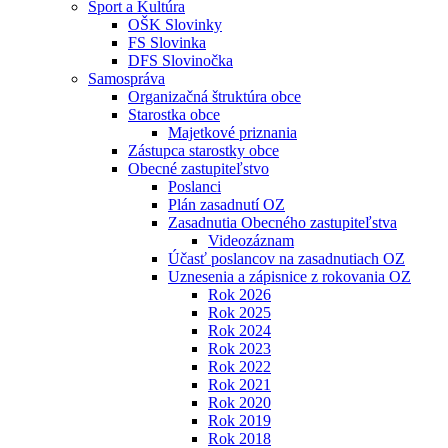
Šport a Kultúra
OŠK Slovinky
FS Slovinka
DFS Slovinočka
Samospráva
Organizačná štruktúra obce
Starostka obce
Majetkové priznania
Zástupca starostky obce
Obecné zastupiteľstvo
Poslanci
Plán zasadnutí OZ
Zasadnutia Obecného zastupiteľstva
Videozáznam
Účasť poslancov na zasadnutiach OZ
Uznesenia a zápisnice z rokovania OZ
Rok 2026
Rok 2025
Rok 2024
Rok 2023
Rok 2022
Rok 2021
Rok 2020
Rok 2019
Rok 2018