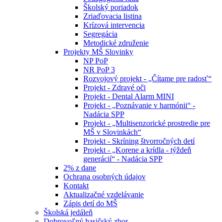
Školský poriadok
Zriaďovacia listina
Krízová intervencia
Segregácia
Metodické združenie
Projekty MŠ Slovinky
NP PoP
NR PoP 3
Rozvojový projekt - „Čítame pre radosť“
Projekt - Zdravé oči
Projekt - Dental Alarm MINI
Projekt - „Poznávanie v harmónii“ -
Nadácia SPP
Projekt - „Multisenzorické prostredie pre
MŠ v Slovinkách“
Projekt - Skríning štvorročných detí
Projekt - „Korene a krídla - týždeň
generácií“ - Nadácia SPP
2% z dane
Ochrana osobných údajov
Kontakt
Aktualizačné vzdelávanie
Zápis detí do MŠ
Školská jedáleň
Dobrovoľný hasičský zbor