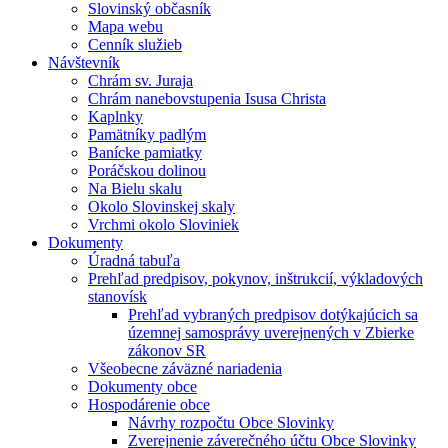
Slovinský občasník
Mapa webu
Cenník služieb
Návštevník
Chrám sv. Juraja
Chrám nanebovstupenia Isusa Christa
Kaplnky
Pamätníky padlým
Banícke pamiatky
Poráčskou dolinou
Na Bielu skalu
Okolo Slovinskej skaly
Vrchmi okolo Sloviniek
Dokumenty
Úradná tabuľa
Prehľad predpisov, pokynov, inštrukcií, výkladových
stanovísk
Prehľad vybraných predpisov dotýkajúcich sa
územnej samosprávy uverejnených v Zbierke
zákonov SR
Všeobecne záväzné nariadenia
Dokumenty obce
Hospodárenie obce
Návrhy rozpočtu Obce Slovinky
Zverejnenie záverečného účtu Obce Slovinky