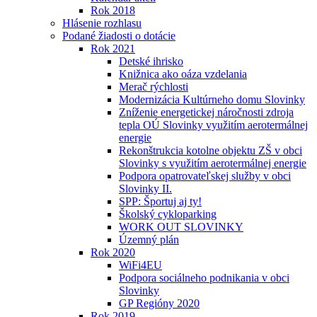
Rok 2018
Hlásenie rozhlasu
Podané žiadosti o dotácie
Rok 2021
Detské ihrisko
Knižnica ako oáza vzdelania
Merač rýchlosti
Modernizácia Kultúrneho domu Slovinky
Zníženie energetickej náročnosti zdroja
tepla OÚ Slovinky využitím aerotermálnej
energie
Rekonštrukcia kotolne objektu ZŠ v obci
Slovinky s využitím aerotermálnej energie
Podpora opatrovateľskej služby v obci
Slovinky II.
SPP: Športuj aj ty!
Školský cykloparking
WORK OUT SLOVINKY
Územný plán
Rok 2020
WiFi4EU
Podpora sociálneho podnikania v obci
Slovinky
GP Regióny 2020
Rok 2019