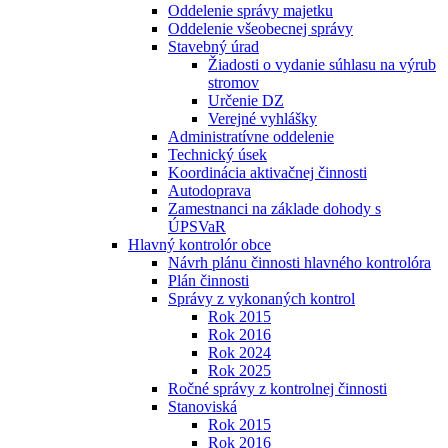
Oddelenie správy majetku
Oddelenie všeobecnej správy
Stavebný úrad
Žiadosti o vydanie súhlasu na výrub
stromov
Určenie DZ
Verejné vyhlášky
Administratívne oddelenie
Technický úsek
Koordinácia aktivačnej činnosti
Autodoprava
Zamestnanci na základe dohody s
ÚPSVaR
Hlavný kontrolór obce
Návrh plánu činnosti hlavného kontrolóra
Plán činnosti
Správy z vykonaných kontrol
Rok 2015
Rok 2016
Rok 2024
Rok 2025
Ročné správy z kontrolnej činnosti
Stanoviská
Rok 2015
Rok 2016