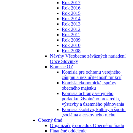
Rok 2017
Rok 2016
Rok 2015
Rok 2014
Rok 2013
Rok 2012
Rok 2011
Rok 2009
Rok 2010
Rok 2008
Návrhy Všeobecne záväzných nariadení
Obce Slovinky
Komisie OZ
Komisia pre ochranu verejného
záujmu a nezlučiteľnosť funkcií
Komisia ekonomická, správy
obecného majetku
Komisia ochrany verejného
poriadku, životného prostredia,
výstavby a územného plánovania
Komisia školstva, kultúry a športu
,sociálna a cestovného ruchu
Obecný úrad
Organizačný poriadok Obecného úradu
Finančné oddelenie