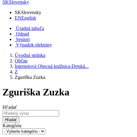
SK
Slovensky
SK
Slovensky
EN
English
Úradná tabuľa
Odpad
Seniori
Výpadok elektriny
Úvodná stránka
Občan
Internetová Obecná knižnica-Detská...
Z
Zguriška Zuzka
Zguriška Zuzka
Hľadať
Hľadať
Kategória