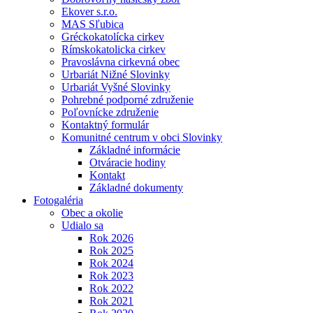
Ekover s.r.o.
MAS Sľubica
Gréckokatolícka cirkev
Rímskokatolicka cirkev
Pravoslávna cirkevná obec
Urbariát Nižné Slovinky
Urbariát Vyšné Slovinky
Pohrebné podporné združenie
Poľovnícke združenie
Kontaktný formulár
Komunitné centrum v obci Slovinky
Základné informácie
Otváracie hodiny
Kontakt
Základné dokumenty
Fotogaléria
Obec a okolie
Udialo sa
Rok 2026
Rok 2025
Rok 2024
Rok 2023
Rok 2022
Rok 2021