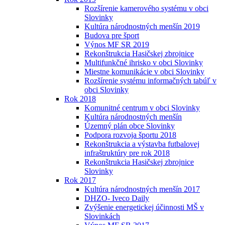
Rozšírenie kamerového systému v obci
Slovinky
Kultúra národnostných menšín 2019
Budova pre šport
Výnos MF SR 2019
Rekonštrukcia Hasičskej zbrojnice
Multifunkčné ihrisko v obci Slovinky
Miestne komunikácie v obci Slovinky
Rozšírenie systému informačných tabúľ v
obci Slovinky
Rok 2018
Komunitné centrum v obci Slovinky
Kultúra národnostných menšín
Územný plán obce Slovinky
Podpora rozvoja športu 2018
Rekonštrukcia a výstavba futbalovej
infraštruktúry pre rok 2018
Rekonštrukcia Hasičskej zbrojnice
Slovinky
Rok 2017
Kultúra národnostných menšín 2017
DHZO- Iveco Daily
Zvýšenie energetickej účinnosti MŠ v
Slovinkách