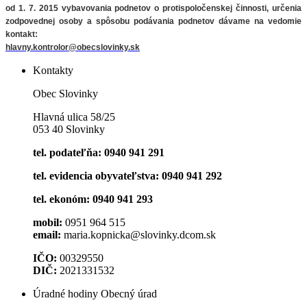
od 1. 7. 2015 vybavovania podnetov o protispoločenskej činnosti, určenia
zodpovednej osoby a spôsobu podávania podnetov
dávame na vedomie
kontakt:
hlavny.kontrolor@obecslovinky.sk
Kontakty
Obec Slovinky
Hlavná ulica 58/25
053 40 Slovinky
tel. podateľňa: 0940 941 291
tel. evidencia obyvateľstva: 0940 941 292
tel. ekonóm: 0940 941 293
mobil:
0951 964 515
email:
maria.kopnicka@slovinky.dcom.sk
IČO:
00329550
DIČ:
2021331532
Úradné hodiny Obecný úrad