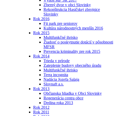
Výnos MF SR 2017
Zberný dvor v obci Slovinky
Rekonštrukcia Hasičskej zbrojnice
Slovinky
Rok 2016
Fit park pre seniorov
Kultúra národnostných menšín 2016
Rok 2015
Multifunkčné ihrisko
Žiadosť o poskytnutie dotácií v pôsobnosti
MFSR
Prevencia kriminality pre rok 2015
Rok 2014
Trieda v prírode
Zateplenie budovy obecného úradu
Multifunkčné ihrisko
Terra incognita
Nadácia Jozefa Salaja
Slovnaft a.s.
Rok 2013
Občianska hliadka v Obci Slovinky
Regenerácia centra obce
Dedina roka 2013
Rok 2012
Rok 2011