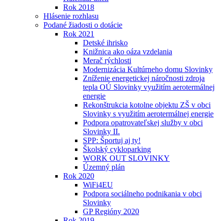
Rok 2018
Hlásenie rozhlasu
Podané žiadosti o dotácie
Rok 2021
Detské ihrisko
Knižnica ako oáza vzdelania
Merač rýchlosti
Modernizácia Kultúrneho domu Slovinky
Zníženie energetickej náročnosti zdroja
tepla OÚ Slovinky využitím aerotermálnej
energie
Rekonštrukcia kotolne objektu ZŠ v obci
Slovinky s využitím aerotermálnej energie
Podpora opatrovateľskej služby v obci
Slovinky II.
SPP: Športuj aj ty!
Školský cykloparking
WORK OUT SLOVINKY
Územný plán
Rok 2020
WiFi4EU
Podpora sociálneho podnikania v obci
Slovinky
GP Regióny 2020
Rok 2019