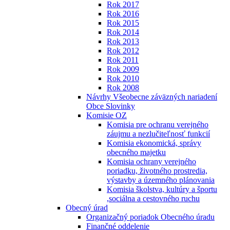
Rok 2017
Rok 2016
Rok 2015
Rok 2014
Rok 2013
Rok 2012
Rok 2011
Rok 2009
Rok 2010
Rok 2008
Návrhy Všeobecne záväzných nariadení
Obce Slovinky
Komisie OZ
Komisia pre ochranu verejného
záujmu a nezlučiteľnosť funkcií
Komisia ekonomická, správy
obecného majetku
Komisia ochrany verejného
poriadku, životného prostredia,
výstavby a územného plánovania
Komisia školstva, kultúry a športu
,sociálna a cestovného ruchu
Obecný úrad
Organizačný poriadok Obecného úradu
Finančné oddelenie