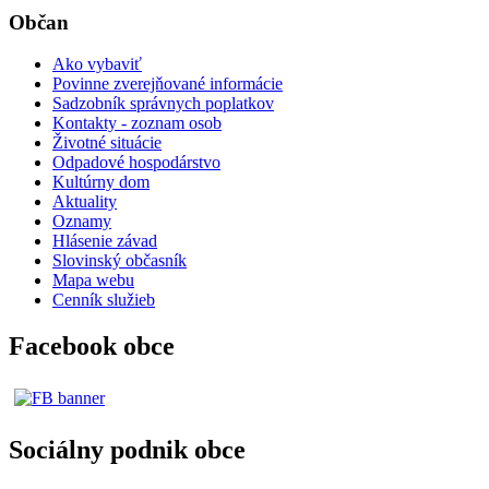
Občan
Ako vybaviť
Povinne zverejňované informácie
Sadzobník správnych poplatkov
Kontakty - zoznam osob
Životné situácie
Odpadové hospodárstvo
Kultúrny dom
Aktuality
Oznamy
Hlásenie závad
Slovinský občasník
Mapa webu
Cenník služieb
Facebook obce
Sociálny podnik obce