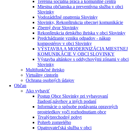
Terénna sociálna práca a komunitné centrá
Miestna občianska a preventívna služba v obci
Slovinky
Vodozádržné opatrenia Slovinky
Slovinky, Rekonštrukcia obecnej komunikácie
Zberný dvor Slovinky
Rekonštrukcia detského ihriska v obci Slovinky
Predchádzanie vzniku odpadov - nákup
kompostérov v obci Slovinky
VÝSTAVBA A MODERNIZÁCIA MIESTNEJ
KOMUNIKÁCIE V OBCI SLOVINKY
Výstavba altánkov s oddychovými zónami v obci
Slovinky
Multifunkčné ihrisko
Virtuálny cintorín
Ochrana osobných údajov
Občan
Ako vybaviť
Postup Obce Slovinky pri vybavovaní
žiadostí,návrhov a iných podaní
Informácie o spôsobe podávania opravných
prostriedkov voči rozhodnutiam obce
Trvalý⁄prechodný pobyt
Pohreb zomrelého
Opatrovateľská služba v obci