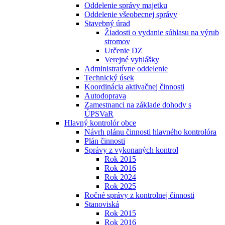
Oddelenie správy majetku
Oddelenie všeobecnej správy
Stavebný úrad
Žiadosti o vydanie súhlasu na výrub
stromov
Určenie DZ
Verejné vyhlášky
Administratívne oddelenie
Technický úsek
Koordinácia aktivačnej činnosti
Autodoprava
Zamestnanci na základe dohody s
ÚPSVaR
Hlavný kontrolór obce
Návrh plánu činnosti hlavného kontrolóra
Plán činnosti
Správy z vykonaných kontrol
Rok 2015
Rok 2016
Rok 2024
Rok 2025
Ročné správy z kontrolnej činnosti
Stanoviská
Rok 2015
Rok 2016