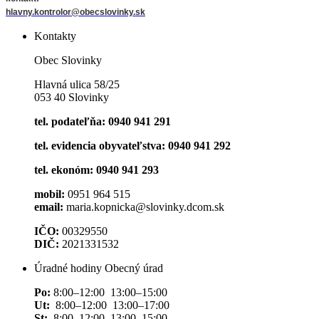
hlavny.kontrolor@obecslovinky.sk
Kontakty
Obec Slovinky
Hlavná ulica 58/25
053 40 Slovinky
tel. podateľňa: 0940 941 291
tel. evidencia obyvateľstva: 0940 941 292
tel. ekonóm: 0940 941 293
mobil:
0951 964 515
email:
maria.kopnicka@slovinky.dcom.sk
IČO:
00329550
DIČ:
2021331532
Úradné hodiny Obecný úrad
Po:
8:00–12:00 13:00–15:00
Ut:
8:00–12:00 13:00–17:00
St:
8:00–12:00 13:00–15:00