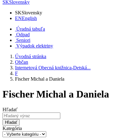
SK
Slovensky
SK
Slovensky
EN
English
Úradná tabuľa
Odpad
Seniori
Výpadok elektriny
Úvodná stránka
Občan
Internetová Obecná knižnica-Detská...
F
Fischer Michal a Daniela
Fischer Michal a Daniela
Hľadať
Hľadať
Kategória