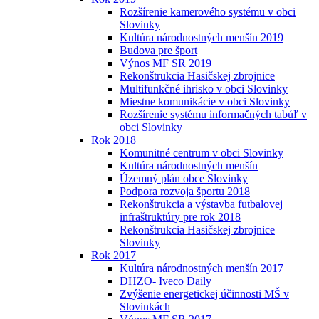
Rozšírenie kamerového systému v obci
Slovinky
Kultúra národnostných menšín 2019
Budova pre šport
Výnos MF SR 2019
Rekonštrukcia Hasičskej zbrojnice
Multifunkčné ihrisko v obci Slovinky
Miestne komunikácie v obci Slovinky
Rozšírenie systému informačných tabúľ v
obci Slovinky
Rok 2018
Komunitné centrum v obci Slovinky
Kultúra národnostných menšín
Územný plán obce Slovinky
Podpora rozvoja športu 2018
Rekonštrukcia a výstavba futbalovej
infraštruktúry pre rok 2018
Rekonštrukcia Hasičskej zbrojnice
Slovinky
Rok 2017
Kultúra národnostných menšín 2017
DHZO- Iveco Daily
Zvýšenie energetickej účinnosti MŠ v
Slovinkách