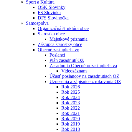
Šport a Kultúra
OŠK Slovinky
FS Slovinka
DFS Slovinočka
Samospráva
Organizačná štruktúra obce
Starostka obce
Majetkové priznania
Zástupca starostky obce
Obecné zastupiteľstvo
Poslanci
Plán zasadnutí OZ
Zasadnutia Obecného zastupiteľstva
Videozáznam
Účasť poslancov na zasadnutiach OZ
Uznesenia a zápisnice z rokovania OZ
Rok 2026
Rok 2025
Rok 2024
Rok 2023
Rok 2022
Rok 2021
Rok 2020
Rok 2019
Rok 2018