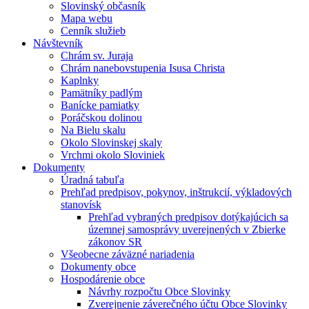
Slovinský občasník
Mapa webu
Cenník služieb
Návštevník
Chrám sv. Juraja
Chrám nanebovstupenia Isusa Christa
Kaplnky
Pamätníky padlým
Banícke pamiatky
Poráčskou dolinou
Na Bielu skalu
Okolo Slovinskej skaly
Vrchmi okolo Sloviniek
Dokumenty
Úradná tabuľa
Prehľad predpisov, pokynov, inštrukcií, výkladových
stanovísk
Prehľad vybraných predpisov dotýkajúcich sa
územnej samosprávy uverejnených v Zbierke
zákonov SR
Všeobecne záväzné nariadenia
Dokumenty obce
Hospodárenie obce
Návrhy rozpočtu Obce Slovinky
Zverejnenie záverečného účtu Obce Slovinky