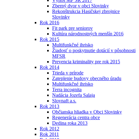
Výnos MF SR 2017
Zberný dvor v obci Slovinky
Rekonštrukcia Hasičskej zbrojnice
Slovinky
Rok 2016
Fit park pre seniorov
Kultúra národnostných menšín 2016
Rok 2015
Multifunkčné ihrisko
Žiadosť o poskytnutie dotácií v pôsobnosti
MFSR
Prevencia kriminality pre rok 2015
Rok 2014
Trieda v prírode
Zateplenie budovy obecného úradu
Multifunkčné ihrisko
Terra incognita
Nadácia Jozefa Salaja
Slovnaft a.s.
Rok 2013
Občianska hliadka v Obci Slovinky
Regenerácia centra obce
Dedina roka 2013
Rok 2012
Rok 2011