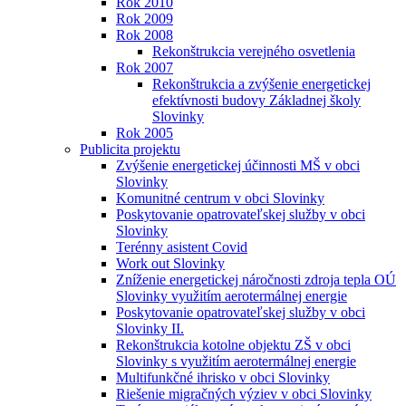
Rok 2010
Rok 2009
Rok 2008
Rekonštrukcia verejného osvetlenia
Rok 2007
Rekonštrukcia a zvýšenie energetickej
efektívnosti budovy Základnej školy
Slovinky
Rok 2005
Publicita projektu
Zvýšenie energetickej účinnosti MŠ v obci
Slovinky
Komunitné centrum v obci Slovinky
Poskytovanie opatrovateľskej služby v obci
Slovinky
Terénny asistent Covid
Work out Slovinky
Zníženie energetickej náročnosti zdroja tepla OÚ
Slovinky využitím aerotermálnej energie
Poskytovanie opatrovateľskej služby v obci
Slovinky II.
Rekonštrukcia kotolne objektu ZŠ v obci
Slovinky s využitím aerotermálnej energie
Multifunkčné ihrisko v obci Slovinky
Riešenie migračných výziev v obci Slovinky