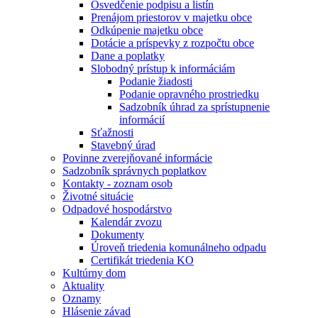
Osvedčenie podpisu a listín
Prenájom priestorov v majetku obce
Odkúpenie majetku obce
Dotácie a príspevky z rozpočtu obce
Dane a poplatky
Slobodný prístup k informáciám
Podanie žiadosti
Podanie opravného prostriedku
Sadzobník úhrad za sprístupnenie
informácií
Sťažnosti
Stavebný úrad
Povinne zverejňované informácie
Sadzobník správnych poplatkov
Kontakty - zoznam osob
Životné situácie
Odpadové hospodárstvo
Kalendár zvozu
Dokumenty
Úroveň triedenia komunálneho odpadu
Certifikát triedenia KO
Kultúrny dom
Aktuality
Oznamy
Hlásenie závad