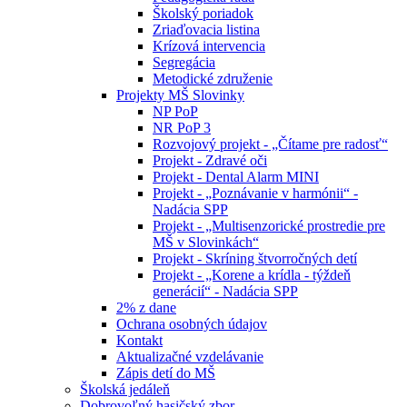
Školský poriadok
Zriaďovacia listina
Krízová intervencia
Segregácia
Metodické združenie
Projekty MŠ Slovinky
NP PoP
NR PoP 3
Rozvojový projekt - „Čítame pre radosť“
Projekt - Zdravé oči
Projekt - Dental Alarm MINI
Projekt - „Poznávanie v harmónii“ -
Nadácia SPP
Projekt - „Multisenzorické prostredie pre
MŠ v Slovinkách“
Projekt - Skríning štvorročných detí
Projekt - „Korene a krídla - týždeň
generácií“ - Nadácia SPP
2% z dane
Ochrana osobných údajov
Kontakt
Aktualizačné vzdelávanie
Zápis detí do MŠ
Školská jedáleň
Dobrovoľný hasičský zbor