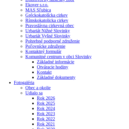
Ekover s.r.o.
MAS Sľubica
Gréckokatolícka cirkev
Rímskokatolicka cirkev
Pravoslávna cirkevná obec
Urbariát Nižné Slovinky
Urbariát Vyšné Slovinky
Pohrebné podporné združenie
Poľovnícke združenie
Kontaktný formulár
Komunitné centrum v obci Slovinky
Základné informácie
Otváracie hodiny
Kontakt
Základné dokumenty
Fotogaléria
Obec a okolie
Udialo sa
Rok 2026
Rok 2025
Rok 2024
Rok 2023
Rok 2022
Rok 2021