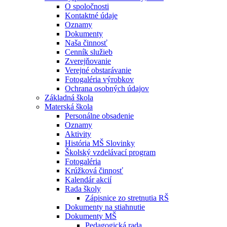
O spoločnosti
Kontaktné údaje
Oznamy
Dokumenty
Naša činnosť
Cenník služieb
Zverejňovanie
Verejné obstarávanie
Fotogaléria výrobkov
Ochrana osobných údajov
Základná škola
Materská škola
Personálne obsadenie
Oznamy
Aktivity
História MŠ Slovinky
Školský vzdelávací program
Fotogaléria
Krúžková činnosť
Kalendár akcií
Rada školy
Zápisnice zo stretnutia RŠ
Dokumenty na stiahnutie
Dokumenty MŠ
Pedagogická rada