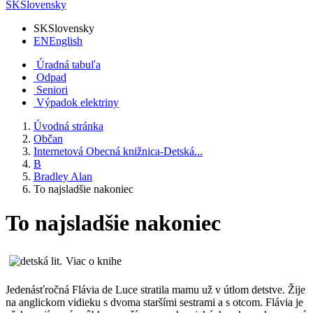
SK
Slovensky
SK
Slovensky
EN
English
Úradná tabuľa
Odpad
Seniori
Výpadok elektriny
Úvodná stránka
Občan
Internetová Obecná knižnica-Detská...
B
Bradley Alan
To najsladšie nakoniec
To najsladšie nakoniec
Viac o knihe
Jedenásťročná Flávia de Luce stratila mamu už v útlom detstve. Žije
na anglickom vidieku s dvoma staršími sestrami a s otcom. Flávia je