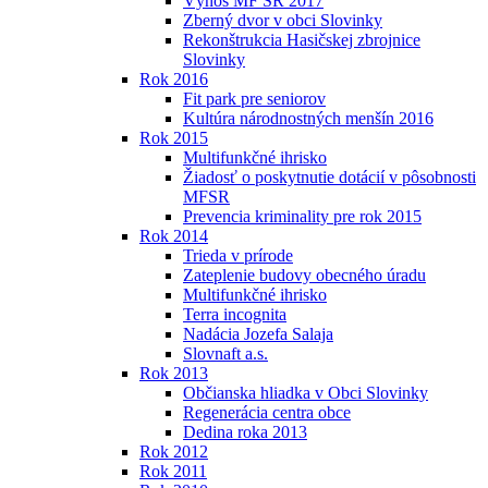
Výnos MF SR 2017
Zberný dvor v obci Slovinky
Rekonštrukcia Hasičskej zbrojnice
Slovinky
Rok 2016
Fit park pre seniorov
Kultúra národnostných menšín 2016
Rok 2015
Multifunkčné ihrisko
Žiadosť o poskytnutie dotácií v pôsobnosti
MFSR
Prevencia kriminality pre rok 2015
Rok 2014
Trieda v prírode
Zateplenie budovy obecného úradu
Multifunkčné ihrisko
Terra incognita
Nadácia Jozefa Salaja
Slovnaft a.s.
Rok 2013
Občianska hliadka v Obci Slovinky
Regenerácia centra obce
Dedina roka 2013
Rok 2012
Rok 2011