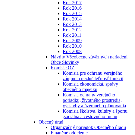
Rok 2017
Rok 2016
Rok 2015
Rok 2014
Rok 2013
Rok 2012
Rok 2011
Rok 2009
Rok 2010
Rok 2008
Návrhy Všeobecne záväzných nariadení
Obce Slovinky
Komisie OZ
Komisia pre ochranu verejného
záujmu a nezlučiteľnosť funkcií
Komisia ekonomická, správy
obecného majetku
Komisia ochrany verejného
poriadku, životného prostredia,
výstavby a územného plánovania
Komisia školstva, kultúry a športu
,sociálna a cestovného ruchu
Obecný úrad
Organizačný poriadok Obecného úradu
Finančné oddelenie