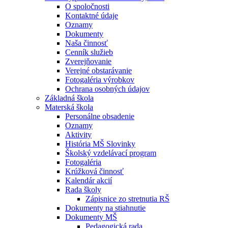
O spoločnosti
Kontaktné údaje
Oznamy
Dokumenty
Naša činnosť
Cenník služieb
Zverejňovanie
Verejné obstarávanie
Fotogaléria výrobkov
Ochrana osobných údajov
Základná škola
Materská škola
Personálne obsadenie
Oznamy
Aktivity
História MŠ Slovinky
Školský vzdelávací program
Fotogaléria
Krúžková činnosť
Kalendár akcií
Rada školy
Zápisnice zo stretnutia RŠ
Dokumenty na stiahnutie
Dokumenty MŠ
Pedagogická rada