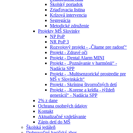
Školský poriadok
Zriaďovacia listina
Krízová intervencia
Segregácia
Metodické združenie
Projekty MŠ Slovinky
NP PoP
NR PoP 3
Rozvojový projekt - „Čítame pre radosť“
Projekt - Zdravé oči
Projekt - Dental Alarm MINI
Projekt - „Poznávanie v harmónii“ -
Nadácia SPP
Projekt - „Multisenzorické prostredie pre
MŠ v Slovinkách“
Projekt - Skríning štvorročných detí
Projekt - „Korene a krídla - týždeň
generácií“ - Nadácia SPP
2% z dane
Ochrana osobných údajov
Kontakt
Aktualizačné vzdelávanie
Zápis detí do MŠ
Školská jedáleň
Dobrovoľný hasičský zbor