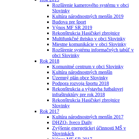
Rozšírenie kamerového systému v obci
Slovinky
Kultúra národnostných menšín 2019
Budova pre šport
Výnos MF SR 2019
Rekonštrukcia Hasičskej zbrojnice
Multifunkčné ihrisko v obci Slovinky
Miestne komunikácie v obci Slovinky
Rozšírenie systému informačných tabúľ v
obci Slovinky
Rok 2018
Komunitné centrum v obci Slovinky
Kultúra národnostných menšín
Územný plán obce Slovinky
Podpora rozvoja športu 2018
Rekonštrukcia a výstavba futbalovej
infraštruktúry pre rok 2018
Rekonštrukcia Hasičskej zbrojnice
Slovinky
Rok 2017
Kultúra národnostných menšín 2017
DHZO- Iveco Daily
Zvýšenie energetickej účinnosti MŠ v
Slovinkách