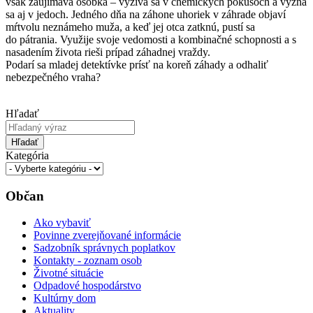
však zaujímavá osôbka – vyžíva sa v chemických pokusoch a vyzná
sa aj v jedoch. Jedného dňa na záhone uhoriek v záhrade objaví
mŕtvolu neznámeho muža, a keď jej otca zatknú, pustí sa
do pátrania. Využije svoje vedomosti a kombinačné schopnosti a s
nasadením života rieši prípad záhadnej vraždy.
Podarí sa mladej detektívke prísť na koreň záhady a odhaliť
nebezpečného vraha?
Hľadať
Hľadať
Kategória
Občan
Ako vybaviť
Povinne zverejňované informácie
Sadzobník správnych poplatkov
Kontakty - zoznam osob
Životné situácie
Odpadové hospodárstvo
Kultúrny dom
Aktuality