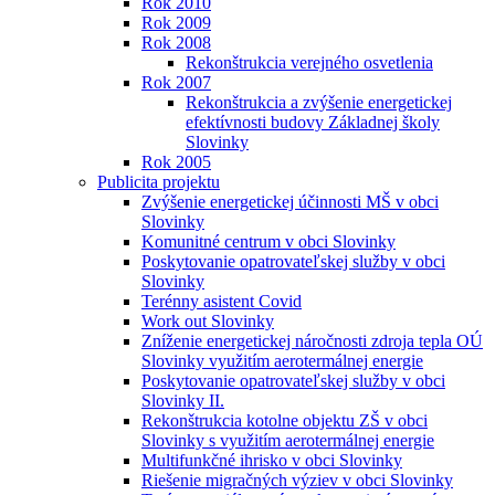
Rok 2010
Rok 2009
Rok 2008
Rekonštrukcia verejného osvetlenia
Rok 2007
Rekonštrukcia a zvýšenie energetickej
efektívnosti budovy Základnej školy
Slovinky
Rok 2005
Publicita projektu
Zvýšenie energetickej účinnosti MŠ v obci
Slovinky
Komunitné centrum v obci Slovinky
Poskytovanie opatrovateľskej služby v obci
Slovinky
Terénny asistent Covid
Work out Slovinky
Zníženie energetickej náročnosti zdroja tepla OÚ
Slovinky využitím aerotermálnej energie
Poskytovanie opatrovateľskej služby v obci
Slovinky II.
Rekonštrukcia kotolne objektu ZŠ v obci
Slovinky s využitím aerotermálnej energie
Multifunkčné ihrisko v obci Slovinky
Riešenie migračných výziev v obci Slovinky