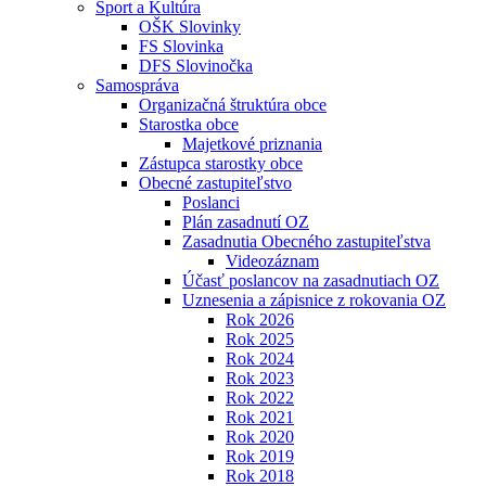
Šport a Kultúra
OŠK Slovinky
FS Slovinka
DFS Slovinočka
Samospráva
Organizačná štruktúra obce
Starostka obce
Majetkové priznania
Zástupca starostky obce
Obecné zastupiteľstvo
Poslanci
Plán zasadnutí OZ
Zasadnutia Obecného zastupiteľstva
Videozáznam
Účasť poslancov na zasadnutiach OZ
Uznesenia a zápisnice z rokovania OZ
Rok 2026
Rok 2025
Rok 2024
Rok 2023
Rok 2022
Rok 2021
Rok 2020
Rok 2019
Rok 2018