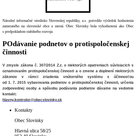
Národné informačné stredisko Slovenskej republiky, a.s. potvrdilo výsledok hodnotenia
zameraného na slovenské obce a mestá. Obec Slovinky bola vyhodnotená ako Obec
s predpokladom stabilného rozvoja.
POdávanie podnetov o protispoločenskej
činnosti
V zmysle zákona č. 307/2014 Z.z. o niektorých opatreniach súvisiacich
s
oznamovaním protispoločenskej činnosti a o zmene a doplnení niektorých
zákonov v rámci zriadenia vnútorného systému s účinnosťou
od 1. 7. 2015 vybavovania podnetov o protispoločenskej činnosti, určenia
zodpovednej osoby a spôsobu podávania podnetov
dávame na vedomie
kontakt:
hlavny.kontrolor@obecslovinky.sk
Kontakty
Obec Slovinky
Hlavná ulica 58/25