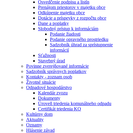
Osvedčenie podpisu a listín
Prenájom priestorov v majetku obce
Odkúpenie majetku obce
Dotácie a príspevky z rozpočtu obce
Dane a poplatky
Slobodný prístup k informáciám
Podanie žiadosti
Podanie opravného prostriedku
Sadzobník úhrad za sprístupnenie
informácií
Sťažnosti
Stavebný úrad
Povinne zverejňované informácie
Sadzobník správnych poplatkov
Kontakty - zoznam osob
Životné situácie
Odpadové hospodárstvo
Kalendár zvozu
Dokumenty
Úroveň triedenia komunálneho odpadu
Certifikát triedenia KO
Kultúrny dom
Aktuality
Oznamy
Hlásenie závad