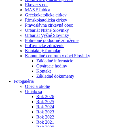
Ekover s.r.o.
MAS Sľubica
Gréckokatolícka cirkev
Rímskokatolicka cirkev
Pravoslávna cirkevná obec
Urbariát Nižné Slovinky
Urbariát Vyšné Slovinky
Pohrebné podporné združenie
Poľovnícke združenie
Kontaktný formulár
Komunitné centrum v obci Slovinky
Základné informácie
Otváracie hodiny
Kontakt
Základné dokumenty
Fotogaléria
Obec a okolie
Udialo sa
Rok 2026
Rok 2025
Rok 2024
Rok 2023
Rok 2022
Rok 2021