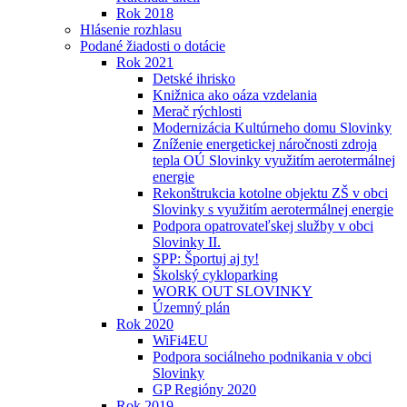
Rok 2018
Hlásenie rozhlasu
Podané žiadosti o dotácie
Rok 2021
Detské ihrisko
Knižnica ako oáza vzdelania
Merač rýchlosti
Modernizácia Kultúrneho domu Slovinky
Zníženie energetickej náročnosti zdroja
tepla OÚ Slovinky využitím aerotermálnej
energie
Rekonštrukcia kotolne objektu ZŠ v obci
Slovinky s využitím aerotermálnej energie
Podpora opatrovateľskej služby v obci
Slovinky II.
SPP: Športuj aj ty!
Školský cykloparking
WORK OUT SLOVINKY
Územný plán
Rok 2020
WiFi4EU
Podpora sociálneho podnikania v obci
Slovinky
GP Regióny 2020
Rok 2019