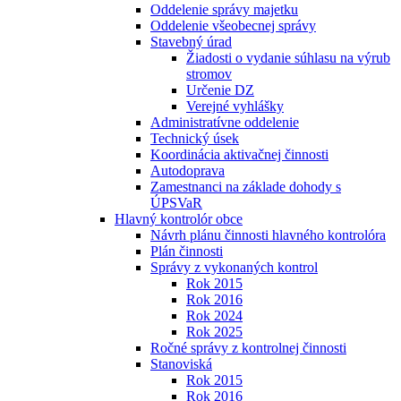
Oddelenie správy majetku
Oddelenie všeobecnej správy
Stavebný úrad
Žiadosti o vydanie súhlasu na výrub
stromov
Určenie DZ
Verejné vyhlášky
Administratívne oddelenie
Technický úsek
Koordinácia aktivačnej činnosti
Autodoprava
Zamestnanci na základe dohody s
ÚPSVaR
Hlavný kontrolór obce
Návrh plánu činnosti hlavného kontrolóra
Plán činnosti
Správy z vykonaných kontrol
Rok 2015
Rok 2016
Rok 2024
Rok 2025
Ročné správy z kontrolnej činnosti
Stanoviská
Rok 2015
Rok 2016