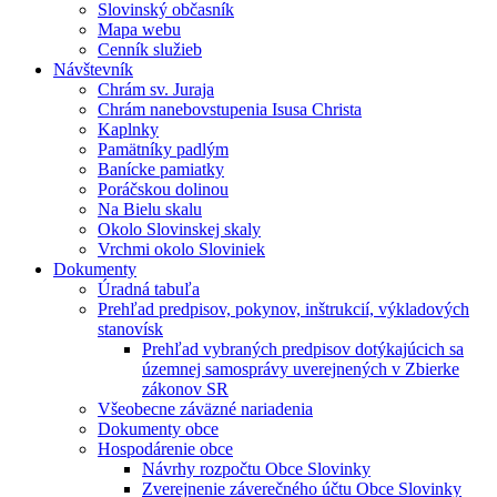
Slovinský občasník
Mapa webu
Cenník služieb
Návštevník
Chrám sv. Juraja
Chrám nanebovstupenia Isusa Christa
Kaplnky
Pamätníky padlým
Banícke pamiatky
Poráčskou dolinou
Na Bielu skalu
Okolo Slovinskej skaly
Vrchmi okolo Sloviniek
Dokumenty
Úradná tabuľa
Prehľad predpisov, pokynov, inštrukcií, výkladových
stanovísk
Prehľad vybraných predpisov dotýkajúcich sa
územnej samosprávy uverejnených v Zbierke
zákonov SR
Všeobecne záväzné nariadenia
Dokumenty obce
Hospodárenie obce
Návrhy rozpočtu Obce Slovinky
Zverejnenie záverečného účtu Obce Slovinky