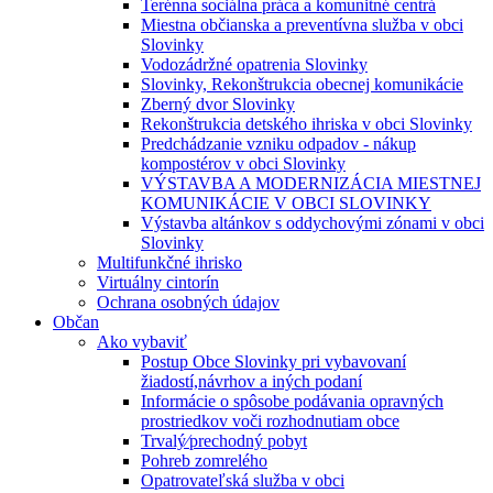
Terénna sociálna práca a komunitné centrá
Miestna občianska a preventívna služba v obci
Slovinky
Vodozádržné opatrenia Slovinky
Slovinky, Rekonštrukcia obecnej komunikácie
Zberný dvor Slovinky
Rekonštrukcia detského ihriska v obci Slovinky
Predchádzanie vzniku odpadov - nákup
kompostérov v obci Slovinky
VÝSTAVBA A MODERNIZÁCIA MIESTNEJ
KOMUNIKÁCIE V OBCI SLOVINKY
Výstavba altánkov s oddychovými zónami v obci
Slovinky
Multifunkčné ihrisko
Virtuálny cintorín
Ochrana osobných údajov
Občan
Ako vybaviť
Postup Obce Slovinky pri vybavovaní
žiadostí,návrhov a iných podaní
Informácie o spôsobe podávania opravných
prostriedkov voči rozhodnutiam obce
Trvalý⁄prechodný pobyt
Pohreb zomrelého
Opatrovateľská služba v obci