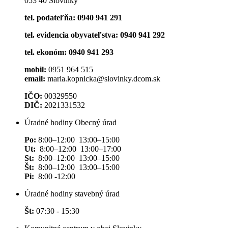
053 40 Slovinky
tel. podateľňa: 0940 941 291
tel. evidencia obyvateľstva: 0940 941 292
tel. ekonóm: 0940 941 293
mobil:
0951 964 515
email:
maria.kopnicka@slovinky.dcom.sk
IČO:
00329550
DIČ:
2021331532
Úradné hodiny Obecný úrad
Po:
8:00–12:00 13:00–15:00
Ut:
8:00–12:00 13:00–17:00
St:
8:00–12:00 13:00–15:00
Št:
8:00–12:00 13:00–15:00
Pi:
8:00 -12:00
Úradné hodiny stavebný úrad
Št:
07:30 - 15:30