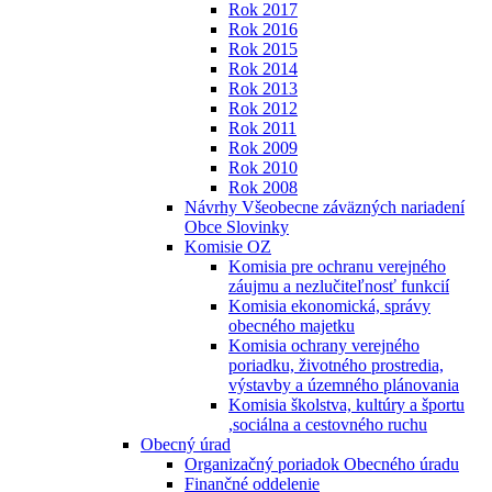
Rok 2017
Rok 2016
Rok 2015
Rok 2014
Rok 2013
Rok 2012
Rok 2011
Rok 2009
Rok 2010
Rok 2008
Návrhy Všeobecne záväzných nariadení
Obce Slovinky
Komisie OZ
Komisia pre ochranu verejného
záujmu a nezlučiteľnosť funkcií
Komisia ekonomická, správy
obecného majetku
Komisia ochrany verejného
poriadku, životného prostredia,
výstavby a územného plánovania
Komisia školstva, kultúry a športu
,sociálna a cestovného ruchu
Obecný úrad
Organizačný poriadok Obecného úradu
Finančné oddelenie