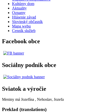
Kultúrny dom
Aktuality
Oznamy
Hlásenie závad
Slovinský občasník
Mapa webu
Cenník služieb
Facebook obce
Sociálny podnik obce
Sviatok a výročie
Meniny má
Jozefína
, Nehoslav, Jozefa
Preklad (translations)