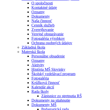
O spoločnosti
Kontaktné údaje
Oznamy
Dokumenty
Naša činnosť
Cenník služieb
Zverejňovanie
Verejné obstarávanie
Fotogaléria výrobkov
Ochrana osobných údajov
Základná škola
Materská škola
Personálne obsadenie
Oznamy
Aktivity
História MŠ Slovinky
Školský vzdelávací program
Fotogaléria
Krúžková činnosť
Kalendár akcií
Rada školy
Zápisnice zo stretnutia RŠ
Dokumenty na stiahnutie
Dokumenty MŠ
Pedagogická rada