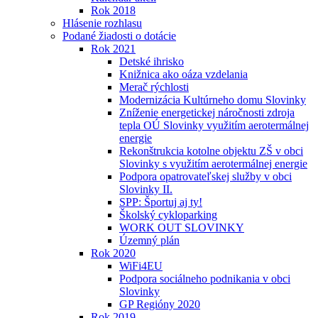
Rok 2018
Hlásenie rozhlasu
Podané žiadosti o dotácie
Rok 2021
Detské ihrisko
Knižnica ako oáza vzdelania
Merač rýchlosti
Modernizácia Kultúrneho domu Slovinky
Zníženie energetickej náročnosti zdroja
tepla OÚ Slovinky využitím aerotermálnej
energie
Rekonštrukcia kotolne objektu ZŠ v obci
Slovinky s využitím aerotermálnej energie
Podpora opatrovateľskej služby v obci
Slovinky II.
SPP: Športuj aj ty!
Školský cykloparking
WORK OUT SLOVINKY
Územný plán
Rok 2020
WiFi4EU
Podpora sociálneho podnikania v obci
Slovinky
GP Regióny 2020
Rok 2019