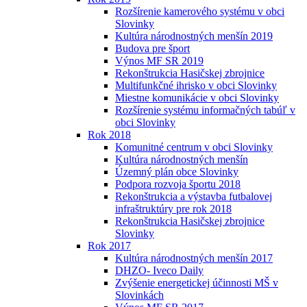
Rozšírenie kamerového systému v obci
Slovinky
Kultúra národnostných menšín 2019
Budova pre šport
Výnos MF SR 2019
Rekonštrukcia Hasičskej zbrojnice
Multifunkčné ihrisko v obci Slovinky
Miestne komunikácie v obci Slovinky
Rozšírenie systému informačných tabúľ v
obci Slovinky
Rok 2018
Komunitné centrum v obci Slovinky
Kultúra národnostných menšín
Územný plán obce Slovinky
Podpora rozvoja športu 2018
Rekonštrukcia a výstavba futbalovej
infraštruktúry pre rok 2018
Rekonštrukcia Hasičskej zbrojnice
Slovinky
Rok 2017
Kultúra národnostných menšín 2017
DHZO- Iveco Daily
Zvýšenie energetickej účinnosti MŠ v
Slovinkách