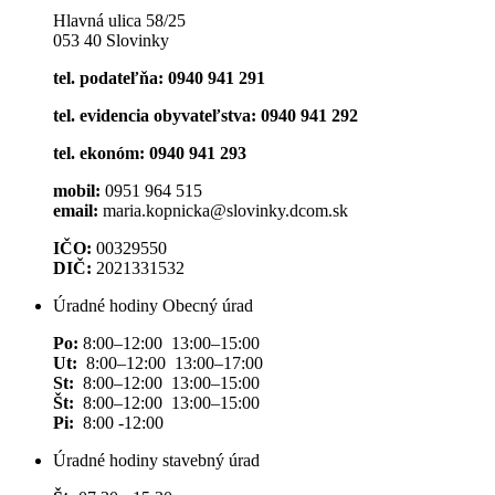
Hlavná ulica 58/25
053 40 Slovinky
tel. podateľňa: 0940 941 291
tel. evidencia obyvateľstva: 0940 941 292
tel. ekonóm: 0940 941 293
mobil:
0951 964 515
email:
maria.kopnicka@slovinky.dcom.sk
IČO:
00329550
DIČ:
2021331532
Úradné hodiny Obecný úrad
Po:
8:00–12:00 13:00–15:00
Ut:
8:00–12:00 13:00–17:00
St:
8:00–12:00 13:00–15:00
Št:
8:00–12:00 13:00–15:00
Pi:
8:00 -12:00
Úradné hodiny stavebný úrad