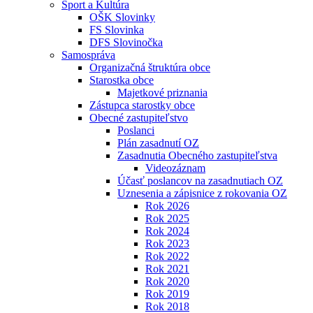
Šport a Kultúra
OŠK Slovinky
FS Slovinka
DFS Slovinočka
Samospráva
Organizačná štruktúra obce
Starostka obce
Majetkové priznania
Zástupca starostky obce
Obecné zastupiteľstvo
Poslanci
Plán zasadnutí OZ
Zasadnutia Obecného zastupiteľstva
Videozáznam
Účasť poslancov na zasadnutiach OZ
Uznesenia a zápisnice z rokovania OZ
Rok 2026
Rok 2025
Rok 2024
Rok 2023
Rok 2022
Rok 2021
Rok 2020
Rok 2019
Rok 2018