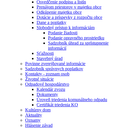
Osvedčenie podpisu a listín
Prenájom priestorov v majetku obce
Odkúpenie majetku obce
Dotácie a príspevky z rozpočtu obce
Dane a poplatky
Slobodný prístup k informáciám
Podanie žiadosti
Podanie opravného prostriedku
Sadzobník úhrad za sprístupnenie
informácií
Sťažnosti
Stavebný úrad
Povinne zverejňované informácie
Sadzobník správnych poplatkov
Kontakty - zoznam osob
Životné situácie
Odpadové hospodárstvo
Kalendár zvozu
Dokumenty
Úroveň triedenia komunálneho odpadu
Certifikát triedenia KO
Kultúrny dom
Aktuality
Oznamy
Hlásenie závad