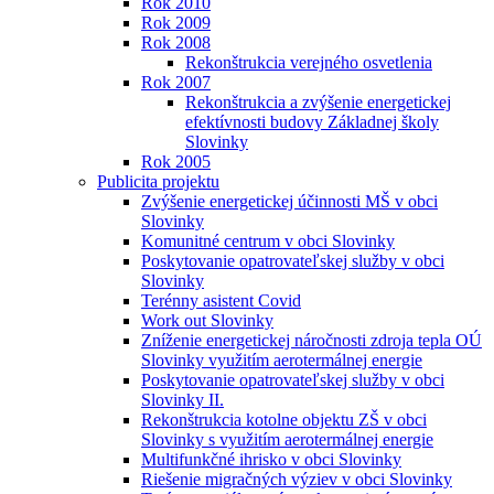
Rok 2010
Rok 2009
Rok 2008
Rekonštrukcia verejného osvetlenia
Rok 2007
Rekonštrukcia a zvýšenie energetickej
efektívnosti budovy Základnej školy
Slovinky
Rok 2005
Publicita projektu
Zvýšenie energetickej účinnosti MŠ v obci
Slovinky
Komunitné centrum v obci Slovinky
Poskytovanie opatrovateľskej služby v obci
Slovinky
Terénny asistent Covid
Work out Slovinky
Zníženie energetickej náročnosti zdroja tepla OÚ
Slovinky využitím aerotermálnej energie
Poskytovanie opatrovateľskej služby v obci
Slovinky II.
Rekonštrukcia kotolne objektu ZŠ v obci
Slovinky s využitím aerotermálnej energie
Multifunkčné ihrisko v obci Slovinky
Riešenie migračných výziev v obci Slovinky