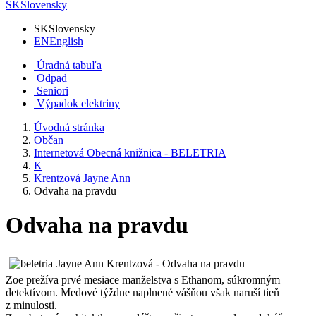
SK
Slovensky
SK
Slovensky
EN
English
Úradná tabuľa
Odpad
Seniori
Výpadok elektriny
Úvodná stránka
Občan
Internetová Obecná knižnica - BELETRIA
K
Krentzová Jayne Ann
Odvaha na pravdu
Odvaha na pravdu
Jayne Ann Krentzová - Odvaha na pravdu
Zoe prežíva prvé mesiace manželstva s Ethanom, súkromným
detektívom. Medové týždne naplnené vášňou však naruší tieň
z minulosti.