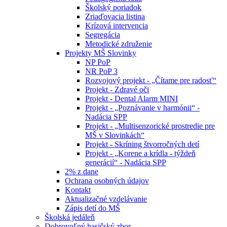
Školský poriadok
Zriaďovacia listina
Krízová intervencia
Segregácia
Metodické združenie
Projekty MŠ Slovinky
NP PoP
NR PoP 3
Rozvojový projekt - „Čítame pre radosť“
Projekt - Zdravé oči
Projekt - Dental Alarm MINI
Projekt - „Poznávanie v harmónii“ -
Nadácia SPP
Projekt - „Multisenzorické prostredie pre
MŠ v Slovinkách“
Projekt - Skríning štvorročných detí
Projekt - „Korene a krídla - týždeň
generácií“ - Nadácia SPP
2% z dane
Ochrana osobných údajov
Kontakt
Aktualizačné vzdelávanie
Zápis detí do MŠ
Školská jedáleň
Dobrovoľný hasičský zbor