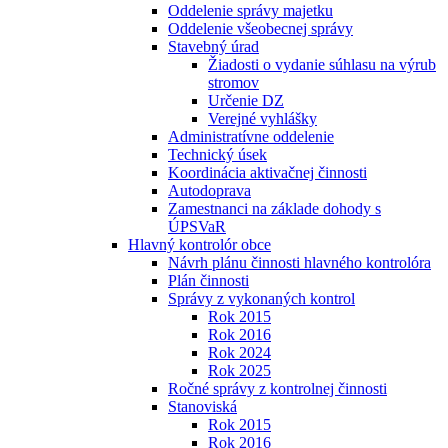
Oddelenie správy majetku
Oddelenie všeobecnej správy
Stavebný úrad
Žiadosti o vydanie súhlasu na výrub
stromov
Určenie DZ
Verejné vyhlášky
Administratívne oddelenie
Technický úsek
Koordinácia aktivačnej činnosti
Autodoprava
Zamestnanci na základe dohody s
ÚPSVaR
Hlavný kontrolór obce
Návrh plánu činnosti hlavného kontrolóra
Plán činnosti
Správy z vykonaných kontrol
Rok 2015
Rok 2016
Rok 2024
Rok 2025
Ročné správy z kontrolnej činnosti
Stanoviská
Rok 2015
Rok 2016