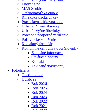
Ekover s.r.o.
MAS Sľubica
Gréckokatolícka cirkev
Rímskokatolicka cirkev
Pravoslávna cirkevná obec
Urbariát Nižné Slovinky
Urbariát Vyšné Slovinky
Pohrebné podporné združenie
Poľovnícke združenie
Kontaktný formulár
Komunitné centrum v obci Slovinky
Základné informácie
Otváracie hodiny
Kontakt
Základné dokumenty
Fotogaléria
Obec a okolie
Udialo sa
Rok 2026
Rok 2025
Rok 2024
Rok 2023
Rok 2022
Rok 2021