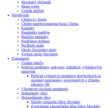
Slovinský občasník
Mapa webu
Cenník služieb
Návštevník
Chrám sv. Juraja
Chrám nanebovstupenia Isusa Christa
Kaplnky
Pamätníky padlým
Banícke pamiatky
Poráčskou dolinou
Na Bielu skalu
Okolo Slovinskej skaly
Vrchmi okolo Sloviniek
Dokumenty
Úradná tabuľa
Prehľad predpisov, pokynov, inštrukcií, výkladových
stanovísk
Prehľad vybraných predpisov dotýkajúcich sa
územnej samosprávy uverejnených v Zbierke
zákonov SR
Všeobecne záväzné nariadenia
Dokumenty obce
Hospodárenie obce
Návrhy rozpočtu Obce Slovinky
Zverejnenie záverečného účtu Obce Slovinky