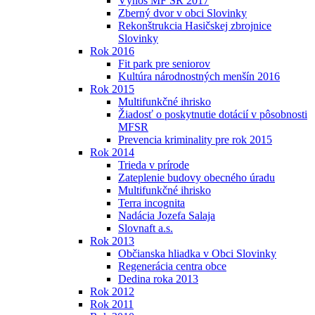
Výnos MF SR 2017
Zberný dvor v obci Slovinky
Rekonštrukcia Hasičskej zbrojnice
Slovinky
Rok 2016
Fit park pre seniorov
Kultúra národnostných menšín 2016
Rok 2015
Multifunkčné ihrisko
Žiadosť o poskytnutie dotácií v pôsobnosti
MFSR
Prevencia kriminality pre rok 2015
Rok 2014
Trieda v prírode
Zateplenie budovy obecného úradu
Multifunkčné ihrisko
Terra incognita
Nadácia Jozefa Salaja
Slovnaft a.s.
Rok 2013
Občianska hliadka v Obci Slovinky
Regenerácia centra obce
Dedina roka 2013
Rok 2012
Rok 2011