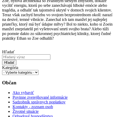
Zoe, bytová architektka so zvláštnym šiestym zmyslom, dokáže
vycítiť energiu, ktorú po sebe zanechávajú hlboké emócie alebo
tragédia, a odhaliť tak tajomstvá ukryté v domoch svojich klientov.
Teraz však zachytí hrozbu vo svojom bezprostrednom okolí: narazí
na desivé, temné vibrácie. Zanechal ich tam manžel jej najlepšej
priateľky, ktorý má byť údajne mŕtvy? Bol to niekto, koho si Zoein
manžel znepriatelil pri vyšetrovaní smrti svojho brata? Alebo túži
po pomste dakto zo súkromnej psychiatrickej kliniky, ktorej čudné
praktiky Ethan so Zoe odhalili?
Hľadať
Hľadať
Kategória
Občan
Ako vybaviť
Povinne zverejňované informácie
Sadzobník správnych poplatkov
Kontakty - zoznam osob
Životné situácie
Odpadové hospodárstvo