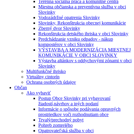
Terénna sociálna práca a komunitné centrá
Miestna občianska a preventívna služba v obci
Slovinky
Vodozádržné opatrenia Slovinky
Slovinky, Rekonštrukcia obecnej komunikácie
Zberný dvor Slovinky
Rekonštrukcia detského ihriska v obci Slovinky
Predchádzanie vzniku odpadov - nákup
kompostérov v obci Slovinky
VÝSTAVBA A MODERNIZÁCIA MIESTNEJ
KOMUNIKÁCIE V OBCI SLOVINKY
Výstavba altánkov s oddychovými zónami v obci
Slovinky
Multifunkčné ihrisko
Virtuálny cintorín
Ochrana osobných údajov
Občan
Ako vybaviť
Postup Obce Slovinky pri vybavovaní
žiadostí,návrhov a iných podaní
Informácie o spôsobe podávania opravných
prostriedkov voči rozhodnutiam obce
Trvalý⁄prechodný pobyt
Pohreb zomrelého
Opatrovateľská služba v obci