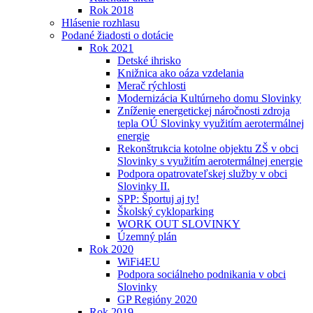
Rok 2018
Hlásenie rozhlasu
Podané žiadosti o dotácie
Rok 2021
Detské ihrisko
Knižnica ako oáza vzdelania
Merač rýchlosti
Modernizácia Kultúrneho domu Slovinky
Zníženie energetickej náročnosti zdroja
tepla OÚ Slovinky využitím aerotermálnej
energie
Rekonštrukcia kotolne objektu ZŠ v obci
Slovinky s využitím aerotermálnej energie
Podpora opatrovateľskej služby v obci
Slovinky II.
SPP: Športuj aj ty!
Školský cykloparking
WORK OUT SLOVINKY
Územný plán
Rok 2020
WiFi4EU
Podpora sociálneho podnikania v obci
Slovinky
GP Regióny 2020
Rok 2019