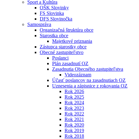
Šport a Kultúra
OŠK Slovinky
FS Slovinka
DFS Slovinočka
Samospráva
Organizačná štruktúra obce
Starostka obce
Majetkové priznania
Zástupca starostky obce
Obecné zastupiteľstvo
Poslanci
Plán zasadnutí OZ
Zasadnutia Obecného zastupiteľstva
Videozáznam
Účasť poslancov na zasadnutiach OZ
Uznesenia a zápisnice z rokovania OZ
Rok 2026
Rok 2025
Rok 2024
Rok 2023
Rok 2022
Rok 2021
Rok 2020
Rok 2019
Rok 2018