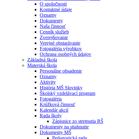
O spoločnosti
Kontaktné údaje
Oznamy
Dokumenty
Naša činnosť
Cenník služieb
Zverejňovanie
Verejné obstarávanie
Fotogaléria výrobkov
Ochrana osobných údajov
Základná škola
Materská škola
Personálne obsadenie
Oznamy
Aktivity
História MŠ Slovinky
Školský vzdelávací program
Fotogaléria
Krúžková činnosť
Kalendár akcií
Rada školy
Zápisnice zo stretnutia RŠ
Dokumenty na stiahnutie
Dokumenty MŠ
Pedagogická rada