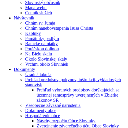
Slovinský občasník
Mapa webu
Cenník služieb
Návštevník
Chrám sv. Juraja
Chrám nanebovstupenia Isusa Christa
Kaplnky
Pamätníky padlým
Banícke pamiatky
Poráčskou dolinou
Na Bielu skalu
Okolo Slovinskej skaly
Vrchmi okolo Sloviniek
Dokumenty
Úradná tabuľa
Prehľad predpisov, pokynov, inštrukcií, výkladových
stanovísk
Prehľad vybraných predpisov dotýkajúcich sa
územnej samosprávy uverejnených v Zbierke
zákonov SR
Všeobecne záväzné nariadenia
Dokumenty obce
Hospodárenie obce
Návrhy rozpočtu Obce Slovinky
Zverejnenie záverečného účtu Obce Slovinky