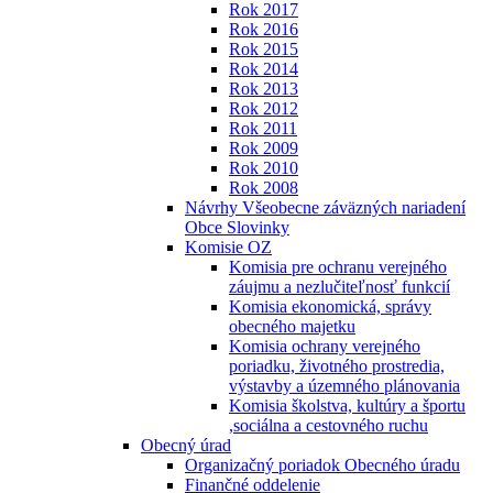
Rok 2017
Rok 2016
Rok 2015
Rok 2014
Rok 2013
Rok 2012
Rok 2011
Rok 2009
Rok 2010
Rok 2008
Návrhy Všeobecne záväzných nariadení
Obce Slovinky
Komisie OZ
Komisia pre ochranu verejného
záujmu a nezlučiteľnosť funkcií
Komisia ekonomická, správy
obecného majetku
Komisia ochrany verejného
poriadku, životného prostredia,
výstavby a územného plánovania
Komisia školstva, kultúry a športu
,sociálna a cestovného ruchu
Obecný úrad
Organizačný poriadok Obecného úradu
Finančné oddelenie