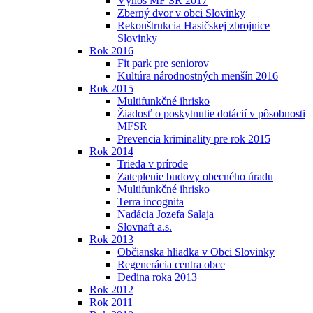
Výnos MF SR 2017
Zberný dvor v obci Slovinky
Rekonštrukcia Hasičskej zbrojnice
Slovinky
Rok 2016
Fit park pre seniorov
Kultúra národnostných menšín 2016
Rok 2015
Multifunkčné ihrisko
Žiadosť o poskytnutie dotácií v pôsobnosti
MFSR
Prevencia kriminality pre rok 2015
Rok 2014
Trieda v prírode
Zateplenie budovy obecného úradu
Multifunkčné ihrisko
Terra incognita
Nadácia Jozefa Salaja
Slovnaft a.s.
Rok 2013
Občianska hliadka v Obci Slovinky
Regenerácia centra obce
Dedina roka 2013
Rok 2012
Rok 2011