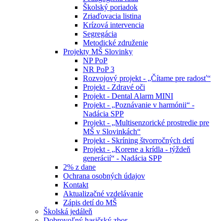
Školský poriadok
Zriaďovacia listina
Krízová intervencia
Segregácia
Metodické združenie
Projekty MŠ Slovinky
NP PoP
NR PoP 3
Rozvojový projekt - „Čítame pre radosť“
Projekt - Zdravé oči
Projekt - Dental Alarm MINI
Projekt - „Poznávanie v harmónii“ -
Nadácia SPP
Projekt - „Multisenzorické prostredie pre
MŠ v Slovinkách“
Projekt - Skríning štvorročných detí
Projekt - „Korene a krídla - týždeň
generácií“ - Nadácia SPP
2% z dane
Ochrana osobných údajov
Kontakt
Aktualizačné vzdelávanie
Zápis detí do MŠ
Školská jedáleň
Dobrovoľný hasičský zbor