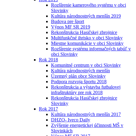
Rozšírenie kamerového systému v obci
Slovinky
Kultúra národnostných menšín 2019
Budova pre šport
Výnos MF SR 2019
Rekonštrukcia Hasičskej zbrojnice
Multifunkčné ihrisko v obci Slovinky
Miestne komunikácie v obci Slovinky
Rozšírenie systému informačných tabúľ v
obci Slovinky
Rok 2018
Komunitné centrum v obci Slovinky
Kultúra národnostných menšín
Územný plán obce Slovinky
Podpora rozvoja športu 2018
Rekonštrukcia a výstavba futbalovej
infraštruktúry pre rok 2018
Rekonštrukcia Hasičskej zbrojnice
Slovinky
Rok 2017
Kultúra národnostných menšín 2017
DHZO- Iveco Daily
Zvýšenie energetickej účinnosti MŠ v
Slovinkách