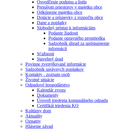
Osvedčenie podpisu a listín
Prenájom priestorov v majetku obce
Odkúpenie majetku obce
Dotácie a príspevky z rozpočtu obce
Dane a poplatky
Slobodný prístup k informáciám
Podanie žiadosti
Podanie opravného prostriedku
Sadzobník úhrad za sprístupnenie
informácií
Sťažnosti
Stavebný úrad
Povinne zverejňované informácie
Sadzobník správnych poplatkov
Kontakty - zoznam osob
Životné situácie
Odpadové hospodárstvo
Kalendár zvozu
Dokumenty
Úroveň triedenia komunálneho odpadu
Certifikát triedenia KO
Kultúrny dom
Aktuality
Oznamy
Hlásenie závad