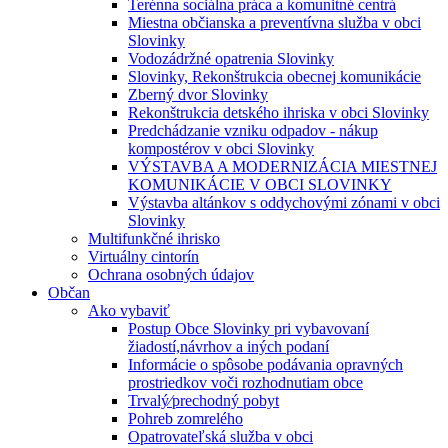
Terénna sociálna práca a komunitné centrá
Miestna občianska a preventívna služba v obci
Slovinky
Vodozádržné opatrenia Slovinky
Slovinky, Rekonštrukcia obecnej komunikácie
Zberný dvor Slovinky
Rekonštrukcia detského ihriska v obci Slovinky
Predchádzanie vzniku odpadov - nákup
kompostérov v obci Slovinky
VÝSTAVBA A MODERNIZÁCIA MIESTNEJ
KOMUNIKÁCIE V OBCI SLOVINKY
Výstavba altánkov s oddychovými zónami v obci
Slovinky
Multifunkčné ihrisko
Virtuálny cintorín
Ochrana osobných údajov
Občan
Ako vybaviť
Postup Obce Slovinky pri vybavovaní
žiadostí,návrhov a iných podaní
Informácie o spôsobe podávania opravných
prostriedkov voči rozhodnutiam obce
Trvalý⁄prechodný pobyt
Pohreb zomrelého
Opatrovateľská služba v obci