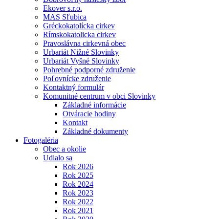
Ekover s.r.o.
MAS Sľubica
Gréckokatolícka cirkev
Rímskokatolicka cirkev
Pravoslávna cirkevná obec
Urbariát Nižné Slovinky
Urbariát Vyšné Slovinky
Pohrebné podporné združenie
Poľovnícke združenie
Kontaktný formulár
Komunitné centrum v obci Slovinky
Základné informácie
Otváracie hodiny
Kontakt
Základné dokumenty
Fotogaléria
Obec a okolie
Udialo sa
Rok 2026
Rok 2025
Rok 2024
Rok 2023
Rok 2022
Rok 2021