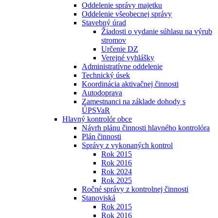
Oddelenie správy majetku
Oddelenie všeobecnej správy
Stavebný úrad
Žiadosti o vydanie súhlasu na výrub
stromov
Určenie DZ
Verejné vyhlášky
Administratívne oddelenie
Technický úsek
Koordinácia aktivačnej činnosti
Autodoprava
Zamestnanci na základe dohody s
ÚPSVaR
Hlavný kontrolór obce
Návrh plánu činnosti hlavného kontrolóra
Plán činnosti
Správy z vykonaných kontrol
Rok 2015
Rok 2016
Rok 2024
Rok 2025
Ročné správy z kontrolnej činnosti
Stanoviská
Rok 2015
Rok 2016