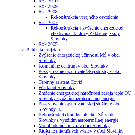
Rok 2010
Rok 2009
Rok 2008
Rekonštrukcia verejného osvetlenia
Rok 2007
Rekonštrukcia a zvýšenie energetickej
efektívnosti budovy Základnej školy
Slovinky
Rok 2005
Publicita projektu
Zvýšenie energetickej účinnosti MŠ v obci
Slovinky
Komunitné centrum v obci Slovinky
Poskytovanie opatrovateľskej služby v obci
Slovinky
Terénny asistent Covid
Work out Slovinky
Zníženie energetickej náročnosti zdroja tepla OÚ
Slovinky využitím aerotermálnej energie
Poskytovanie opatrovateľskej služby v obci
Slovinky II.
Rekonštrukcia kotolne objektu ZŠ v obci
Slovinky s využitím aerotermálnej energie
Multifunkčné ihrisko v obci Slovinky
Riešenie migračných výziev v obci Slovinky