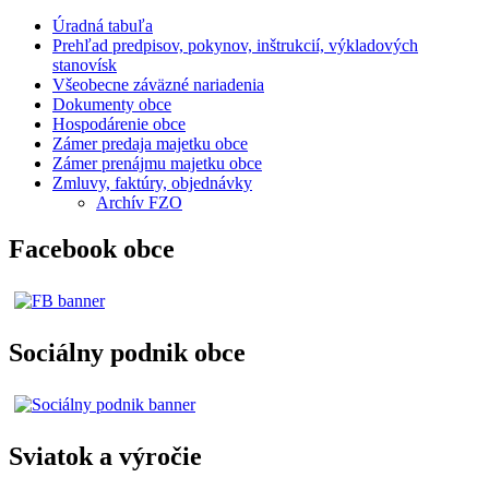
Úradná tabuľa
Prehľad predpisov, pokynov, inštrukcií, výkladových
stanovísk
Všeobecne záväzné nariadenia
Dokumenty obce
Hospodárenie obce
Zámer predaja majetku obce
Zámer prenájmu majetku obce
Zmluvy, faktúry, objednávky
Archív FZO
Facebook obce
Sociálny podnik obce
Sviatok a výročie